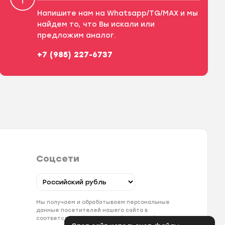
Напишите нам на Whatsapp/TG/MAX и мы
найдем то, что Вы искали или
предложим аналог.
+7 (985) 227-6737
Соцсети
Мы получаем и обрабатываем персональные
данные посетителей нашего сайта в
соответствии с
официальной политикой
. Если вы