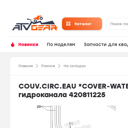
Каталог
Новинки
По моделям
Запчасти для кв
Главная
Разное
На складах
COUV.CIRC.EAU *COVER-WAT
гидроканала 420811225