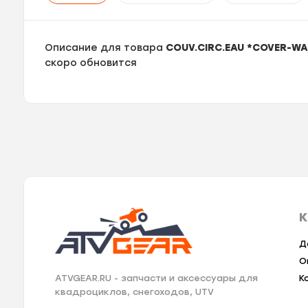
Описание для товара
COUV.CIRC.EAU *COVER-W
скоро обновится
К
Д
О
К
ATVGEAR.RU - запчасти и аксессуары для
квадроциклов, снегоходов, UTV