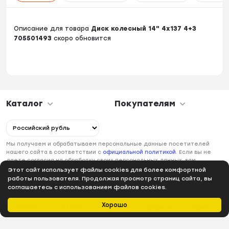
Описание для товара
Диск колесный 14" 4х137 4+3
705501493
скоро обновится
Каталог
Покупателям
Мы получаем и обрабатываем персональные данные посетителей
нашего сайта в соответствии с
официальной политикой
. Если вы не
даете согласия на обработку своих персональных данных, вам
необходимо покинуть наш сайт.
Этот сайт использует файлы cookies для более комфортной
работы пользователя. Продолжая просмотр страниц сайта, вы
соглашаетесь с использованием файлов cookies.
Хорошо
Главная
Каталог
Избранное
Профиль
Корзина