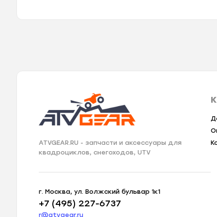
К
Д
О
К
ATVGEAR.RU - запчасти и аксессуары для
квадроциклов, снегоходов, UTV
г. Москва, ул. Волжский бульвар 1к1
+7 (495) 227-6737
r@atvgear.ru