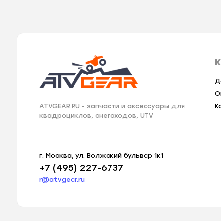
К
Д
О
К
ATVGEAR.RU - запчасти и аксессуары для
квадроциклов, снегоходов, UTV
г. Москва, ул. Волжский бульвар 1к1
+7 (495) 227-6737
r@atvgear.ru