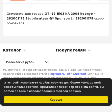
Описание для товара
GTI SE 1503 NA 2008 Корпус -
292001175 Stabilisateur G* Sponson Lh 292001175
скоро
обновится
Каталог
Покупателям
Мы получаем и обрабатываем персональные данные посетителей
нашего сайта в соответствии с
официальной политикой
. Если вы не
даете согласия на обработку своих персональных данных, вам
необходимо покинуть наш сайт.
Этот сайт использует файлы cookies для более комфортной
работы пользователя. Продолжая просмотр страниц сайта, вы
соглашаетесь с использованием файлов cookies.
Хорошо
Главная
Каталог
Избранное
Профиль
Корзина