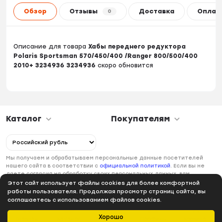
Обзор
Отзывы
Доставка
Оплат
0
Описание для товара
Хабы переднего редуктора
Polaris Sportsman 570/450/400 /Ranger 800/500/400
2010+ 3234936 3234936
скоро обновится
Каталог
Покупателям
Мы получаем и обрабатываем персональные данные посетителей
нашего сайта в соответствии с
официальной политикой
. Если вы не
даете согласия на обработку своих персональных данных, вам
необходимо покинуть наш сайт.
Этот сайт использует файлы cookies для более комфортной
работы пользователя. Продолжая просмотр страниц сайта, вы
соглашаетесь с использованием файлов cookies.
Хорошо
Главная
Каталог
Избранное
Профиль
Корзина