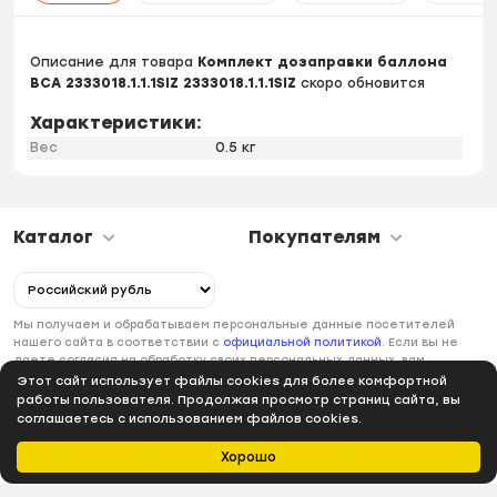
Описание для товара
Комплект дозаправки баллона
BCA 2333018.1.1.1SIZ 2333018.1.1.1SIZ
скоро обновится
Характеристики:
Вес
0.5 кг
Каталог
Покупателям
Мы получаем и обрабатываем персональные данные посетителей
нашего сайта в соответствии с
официальной политикой
. Если вы не
даете согласия на обработку своих персональных данных, вам
необходимо покинуть наш сайт.
Этот сайт использует файлы cookies для более комфортной
работы пользователя. Продолжая просмотр страниц сайта, вы
соглашаетесь с использованием файлов cookies.
Хорошо
Главная
Каталог
Избранное
Профиль
Корзина