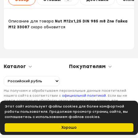
Описание для товара
Nut M12x1,25 DIN 985 m8 Zne Гайка
M12 33087
скоро обновится
Каталог
Покупателям
Мы получаем и обрабатываем персональные данные посетителей
нашего сайта в соответствии с
официальной политикой
. Если вы не
даете согласия на обработку своих персональных данных, вам
необходимо покинуть наш сайт.
Этот сайт использует файлы cookies для более комфортной
работы пользователя. Продолжая просмотр страниц сайта, вы
соглашаетесь с использованием файлов cookies.
Хорошо
Главная
Каталог
Избранное
Профиль
Корзина