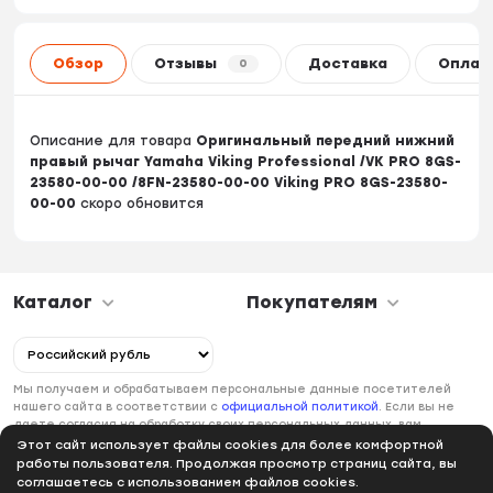
Обзор
Отзывы
Доставка
Оплат
0
Описание для товара
Оригинальный передний нижний
правый рычаг Yamaha Viking Professional /VK PRO 8GS-
23580-00-00 /8FN-23580-00-00 Viking PRO 8GS-23580-
00-00
скоро обновится
Каталог
Покупателям
Мы получаем и обрабатываем персональные данные посетителей
нашего сайта в соответствии с
официальной политикой
. Если вы не
даете согласия на обработку своих персональных данных, вам
необходимо покинуть наш сайт.
Этот сайт использует файлы cookies для более комфортной
работы пользователя. Продолжая просмотр страниц сайта, вы
соглашаетесь с использованием файлов cookies.