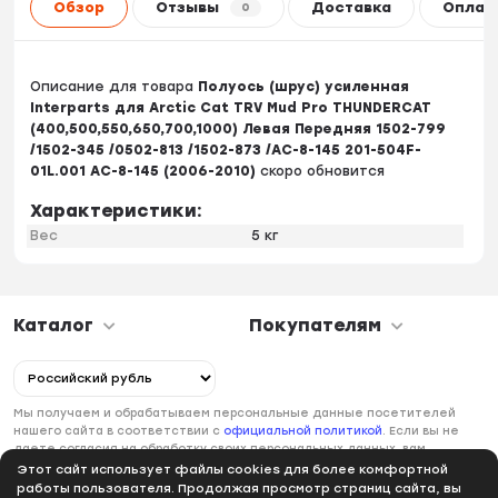
Обзор
Отзывы
Доставка
Оплат
0
Описание для товара
Полуось (шрус) усиленная
Interparts для Arctic Cat TRV Mud Pro THUNDERCAT
(400,500,550,650,700,1000) Левая Передняя 1502-799
/1502-345 /0502-813 /1502-873 /AC-8-145 201-504F-
01L.001 AC-8-145 (2006-2010)
скоро обновится
Характеристики:
Вес
5 кг
Каталог
Покупателям
Мы получаем и обрабатываем персональные данные посетителей
нашего сайта в соответствии с
официальной политикой
. Если вы не
даете согласия на обработку своих персональных данных, вам
необходимо покинуть наш сайт.
Этот сайт использует файлы cookies для более комфортной
работы пользователя. Продолжая просмотр страниц сайта, вы