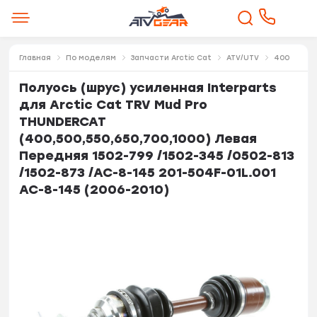
Главная
По моделям
Запчасти Arctic Cat
ATV/UTV
400
Полуось (шрус) усиленная Interparts
для Arctic Cat TRV Mud Pro
THUNDERCAT
(400,500,550,650,700,1000) Левая
Передняя 1502-799 /1502-345 /0502-813
/1502-873 /AC-8-145 201-504F-01L.001
AC-8-145 (2006-2010)