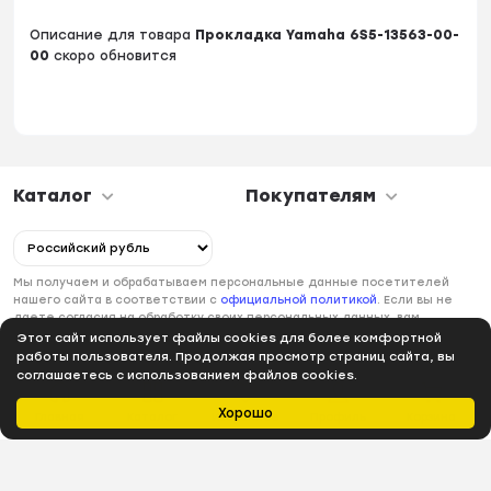
Описание для товара
Прокладка Yamaha 6S5-13563-00-
00
скоро обновится
Каталог
Покупателям
Мы получаем и обрабатываем персональные данные посетителей
нашего сайта в соответствии с
официальной политикой
. Если вы не
даете согласия на обработку своих персональных данных, вам
необходимо покинуть наш сайт.
Этот сайт использует файлы cookies для более комфортной
работы пользователя. Продолжая просмотр страниц сайта, вы
соглашаетесь с использованием файлов cookies.
Хорошо
Главная
Каталог
Избранное
Профиль
Корзина