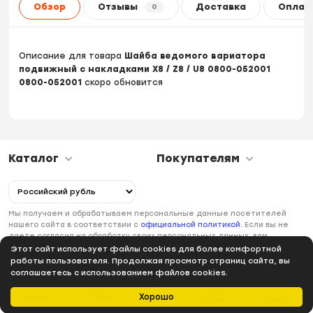
Обзор
Отзывы
Доставка
Оплат
0
Описание для товара
Шайба ведомого вариатора
подвижный с накладками X8 / Z8 / U8 0800-052001
0800-052001
скоро обновится
Каталог
Покупателям
Мы получаем и обрабатываем персональные данные посетителей
нашего сайта в соответствии с
официальной политикой
. Если вы не
даете согласия на обработку своих персональных данных, вам
необходимо покинуть наш сайт.
Этот сайт использует файлы cookies для более комфортной
работы пользователя. Продолжая просмотр страниц сайта, вы
соглашаетесь с использованием файлов cookies.
Хорошо
Главная
Каталог
Избранное
Профиль
Корзина