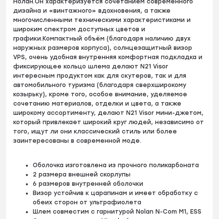
Нолан.Он характеризуется сочетанием современного
дизайна и «винтажного» вдохновения, а также
многочисленными техническими характеристиками и
широким спектром доступных цветов и
графики.Компактный объём (благодаря наличию двух
наружных размеров корпуса), солнцезащитный визор
VPS, очень удобная внутренняя комфортная подкладка и
фиксирующее кольцо шлема делают N21 Visor
интересным продуктом как для скутеров, так и для
автомобильного туризма (благодаря сверхширокому
козырьку), кроме того, особое внимание, уделяемое
сочетанию материалов, отделки и цвета, а также
широкому ассортименту, делают N21 Visor мини-джетом,
который привлекает широкий круг людей, независимо от
того, ищут ли они классический стиль или более
заинтересованы в современной моде.
Оболочка изготовлена из прочного поликарбоната
2 размера внешней скорлупы
6 размеров внутренней оболочки
Визор устойчив к царапинам и имеет обработку с
обеих сторон от ультрафиолета
Шлем совместим с гарнитурой Nolan N-Com M1, ESS