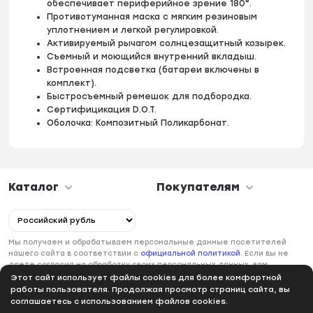
обеспечивает периферийное зрение 180°.
Противотуманная маска с мягким резиновым
уплотнением и легкой регулировкой.
Активируемый рычагом солнцезащитный козырек.
Съемный и моющийся внутренний вкладыш.
Встроенная подсветка (батареи включены в
комплект).
Быстросъемный ремешок для подбородка.
Сертифицикация D.O.T.
Оболочка: Композитный Поликарбонат.
Каталог
Покупателям
Мы получаем и обрабатываем персональные данные посетителей
нашего сайта в соответствии с
официальной политикой
. Если вы не
даете согласия на обработку своих персональных данных, вам
необходимо покинуть наш сайт.
Этот сайт использует файлы cookies для более комфортной
работы пользователя. Продолжая просмотр страниц сайта, вы
соглашаетесь с использованием файлов cookies.