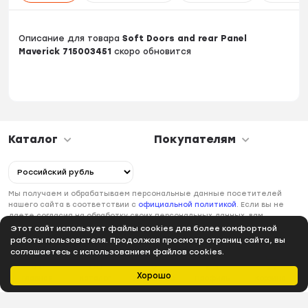
Описание для товара
Soft Doors and rear Panel
Maverick 715003451
скоро обновится
Каталог
Покупателям
Мы получаем и обрабатываем персональные данные посетителей
нашего сайта в соответствии с
официальной политикой
. Если вы не
даете согласия на обработку своих персональных данных, вам
необходимо покинуть наш сайт.
Этот сайт использует файлы cookies для более комфортной
работы пользователя. Продолжая просмотр страниц сайта, вы
соглашаетесь с использованием файлов cookies.
Хорошо
Главная
Каталог
Избранное
Профиль
Корзина