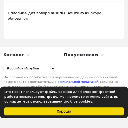
Описание для товара
SPRING. 420239942
скоро
обновится
Каталог
Покупателям
Мы получаем и обрабатываем персональные данные посетителей
нашего сайта в соответствии с
официальной политикой
. Если вы не
даете согласия на обработку своих персональных данных, вам
необходимо покинуть наш сайт.
Этот сайт использует файлы cookies для более комфортной
работы пользователя. Продолжая просмотр страниц сайта, вы
соглашаетесь с использованием файлов cookies.
Хорошо
Главная
Каталог
Избранное
Профиль
Корзина