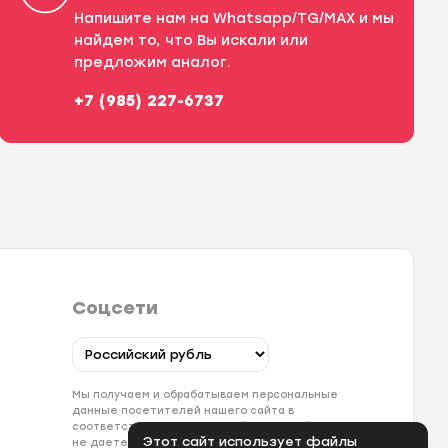
Напишите нам на Whatsapp/TG/MAX и мы
найдем то, что Вы искали или
предложим аналог.
+7 (985) 227-6737
Соцсети
Мы получаем и обрабатываем персональные
данные посетителей нашего сайта в
соответствии с
официальной политикой
. Если вы
Этот сайт использует файлы
не даете согласия на обработку своих