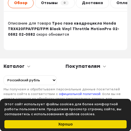
Обзор
Отзывы
Доставка
Оплат
0
Описание для товара
Трос газа квадроцикла Honda
TRX420FPA/FPE/FPM Black Vinyl Throttle MotionPro 02-
0582 02-0582
скоро обновится
Каталог
Покупателям
Мы получаем и обрабатываем персональные данные посетителей
нашего сайта в соответствии с
официальной политикой
. Если вы не
даете согласия на обработку своих персональных данных, вам
необходимо покинуть наш сайт.
Этот сайт использует файлы cookies для более комфортной
работы пользователя. Продолжая просмотр страниц сайта, вы
соглашаетесь с использованием файлов cookies.
Хорошо
Главная
Каталог
Избранное
Профиль
Корзина