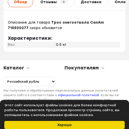
Обзор
Отзывы
Доставка
Оплат
0
Описание для товара
Трос снегоотвала CanAm
715500277
скоро обновится
Характеристики:
Вес
0.5 кг
Каталог
Покупателям
Мы получаем и обрабатываем персональные данные посетителей
нашего сайта в соответствии с
официальной политикой
. Если вы не
даете согласия на обработку своих персональных данных, вам
необходимо покинуть наш сайт.
Этот сайт использует файлы cookies для более комфортной
работы пользователя. Продолжая просмотр страниц сайта, вы
соглашаетесь с использованием файлов cookies.
Хорошо
Главная
Каталог
Избранное
Профиль
Корзина