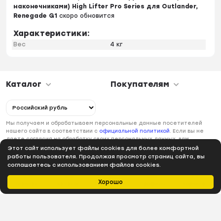
наконечниками) High Lifter Pro Series для Outlander,
Renegade G1
скоро обновится
Характеристики:
Вес
4 кг
Каталог
Покупателям
Мы получаем и обрабатываем персональные данные посетителей
нашего сайта в соответствии с
официальной политикой
. Если вы не
даете согласия на обработку своих персональных данных, вам
необходимо покинуть наш сайт.
Этот сайт использует файлы cookies для более комфортной
работы пользователя. Продолжая просмотр страниц сайта, вы
соглашаетесь с использованием файлов cookies.
Хорошо
Главная
Каталог
Избранное
Профиль
Корзина