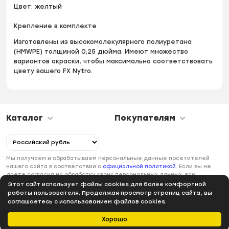
Цвет: желтый
Крепление в комплекте
Изготовлены из высокомолекулярного полиуретана
(HMWPE) толщиной 0,25 дюйма. Имеют множество
вариантов окраски, чтобы максимально соответствовать
цвету вашего FX Nytro.
Каталог
Покупателям
Мы получаем и обрабатываем персональные данные посетителей
нашего сайта в соответствии с
официальной политикой
. Если вы не
даете согласия на обработку своих персональных данных, вам
необходимо покинуть наш сайт.
Этот сайт использует файлы cookies для более комфортной
работы пользователя. Продолжая просмотр страниц сайта, вы
соглашаетесь с использованием файлов cookies.
Хорошо
Главная
Каталог
Избранное
Профиль
Корзина