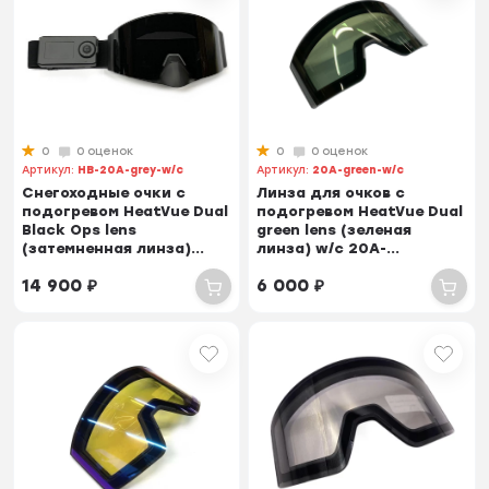
0
0 оценок
0
0 оценок
Артикул:
HB-20A-grey-w/c
Артикул:
20A-green-w/c
Снегоходные очки с
Линза для очков с
подогревом HeatVue Dual
подогревом HeatVue Dual
Black Ops lens
green lens (зеленая
(затемненная линза)...
линза) w/c 20A-...
14 900
₽
6 000
₽