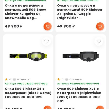
Артикул:
F02012800-000-801
Артикул:
F02012800-000-001
Очки с подогревом и
Очки с подогревом и
вентиляцией 509 Snow
вентиляцией 509 Sinister
Sinister X7 Ignite S1
X7 Ignite S1 Goggle
Snowmobile Gog...
(Nightvision...
49 900
₽
49 900
₽
0
0 оценок
0
0 оценок
Артикул:
F02003200-000-020
Артикул:
F02003300-000-001
Очки 509 Sinister X6 с
Очки 509 Sinister XL6 с
подогревом (Black Camo)
подогревом (Nightvision
F02003200-000-020
(2021)) F02003300-000-
001