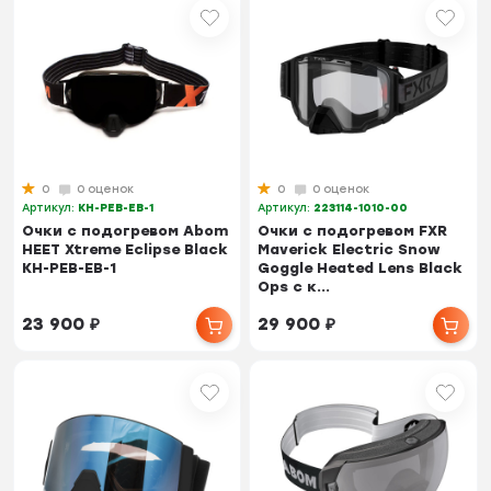
0
0 оценок
0
0 оценок
Артикул:
KH-PEB-EB-1
Артикул:
223114-1010-00
Очки с подогревом Abom
Очки с подогревом FXR
HEET Xtreme Eclipse Black
Maverick Electric Snow
KH-PEB-EB-1
Goggle Heated Lens Black
Ops с к...
23 900
₽
29 900
₽