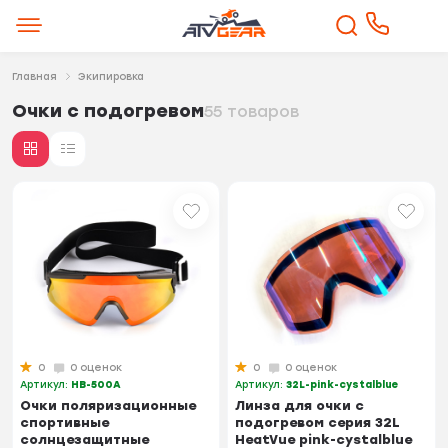
Главная
Экипировка
Очки с подогревом
55 товаров
0
0 оценок
0
0 оценок
Артикул:
HB-500A
Артикул:
32L-pink-cystalblue
Очки поляризационные
Линза для очки с
спортивные
подогревом серия 32L
солнцезащитные
HeatVue pink-cystalblue