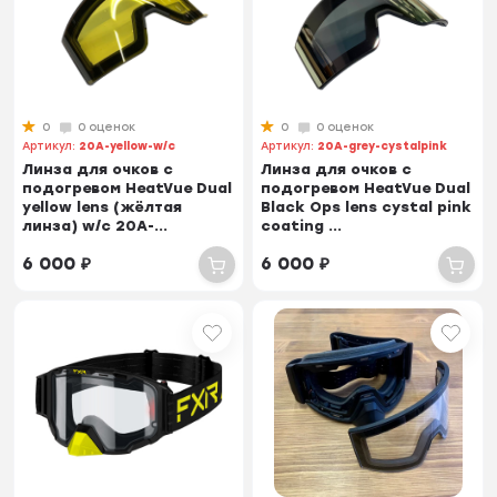
0
0 оценок
0
0 оценок
Артикул:
20A-yellow-w/c
Артикул:
20A-grey-cystalpink
Линза для очков с
Линза для очков с
подогревом HeatVue Dual
подогревом HeatVue Dual
yellow lens (жёлтая
Black Ops lens cystal pink
линза) w/c 20A-...
coating ...
6 000
₽
6 000
₽