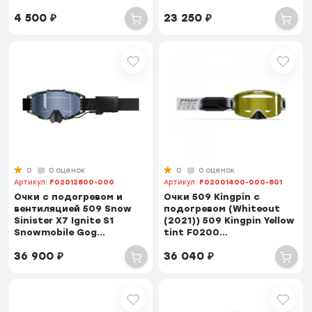
4 500
₽
23 250
₽
0
0 оценок
0
0 оценок
Артикул:
F02012800-000
Артикул:
F02001400-000-801
Очки с подогревом и
Очки 509 Kingpin с
вентиляцией 509 Snow
подогревом (Whiteout
Sinister X7 Ignite S1
(2021)) 509 Kingpin Yellow
Snowmobile Gog...
tint F0200...
36 900
₽
36 040
₽