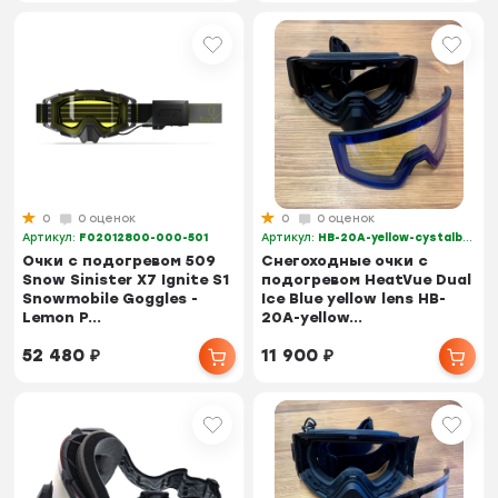
0
0 оценок
0
0 оценок
Артикул:
F02012800-000-501
Артикул:
HB-20A-yellow-cystalblue
Очки с подогревом 509
Снегоходные очки с
Snow Sinister X7 Ignite S1
подогревом HeatVue Dual
Snowmobile Goggles -
Ice Blue yellow lens HB-
Lemon P...
20A-yellow...
52 480
₽
11 900
₽