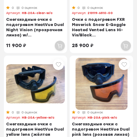
0
0 оценок
0
0 оценок
Артикул:
HB-20A-clear-w/c
Артикул:
213119-6510-00
Снегоходные очки с
Очки с подогревом FXR
подогревом HeatVue Dual
Maverick Snow E-Goggle
Night Vision (прозрачная
Heated Vented Lens Hi-
линза) w/...
Vis/Black...
11 900
₽
25 900
₽
0
0 оценок
0
0 оценок
Артикул:
HB-20A-yellow-w/c
Артикул:
HB-20A-pink-w/c
Снегоходные очки с
Снегоходные очки с
подогревом HeatVue Dual
подогревом HeatVue Dual
yellow lens (жёлтая
pink lens (розовая линза)