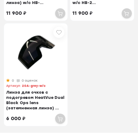
линза) w/c HB-...
w/c HB-2...
11 900
₽
11 900
₽
0
0 оценок
Артикул:
20A-grey-w/c
Линза для очков с
подогревом HeatVue Dual
Black Ops lens
(затемненная линза) ...
6 000
₽