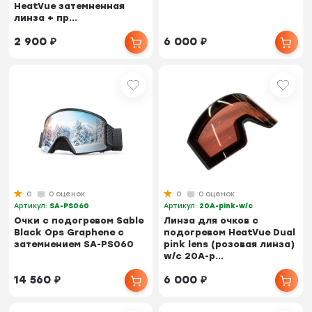
HeatVue затемненная
линза + пр...
2 900
₽
6 000
₽
0
0 оценок
0
0 оценок
Артикул:
SA-PS060
Артикул:
20A-pink-w/c
Очки с подогревом Sable
Линза для очков с
Black Ops Graphene с
подогревом HeatVue Dual
затемнением SA-PS060
pink lens (розовая линза)
w/c 20A-p...
14 560
₽
6 000
₽