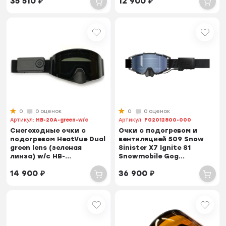
35 510
₽
12 900
₽
0
0 оценок
0
0 оценок
Артикул:
HB-20A-green-w/c
Артикул:
F02012800-000
Снегоходные очки с
Очки с подогревом и
подогревом HeatVue Dual
вентиляцией 509 Snow
green lens (зеленая
Sinister X7 Ignite S1
линза) w/c HB-...
Snowmobile Gog...
14 900
₽
36 900
₽