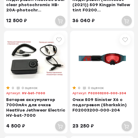
clear photochromic HB-
(2021)) 509 Kingpin Yellow
20A-photochr...
tint F0200...
12 500
₽
36 040
₽
0
0 оценок
0
0 оценок
Артикул:
HV-bat-7000
Артикул:
F02003200-000-204
Батарея аккумулятор
Очки 509 Sinister X6 с
7000мАч для очков
подогревом (Sharkskin)
HeatVue Jethwear Electric
F02003200-000-204
HV-bat-7000
4 500
₽
23 250
₽