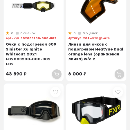
0
0 оценок
0
0 оценок
Артикул:
F02003200-000-802
Артикул:
20A-orange-w/c
Очки с подогревом 509
Линза для очков с
Sinister X6 Ignite
подогревом HeatVue Dual
Whiteout 2021
orange lens (оранжевая
F02003200-000-802
линза) w/c 2...
F02...
43 890
₽
6 000
₽