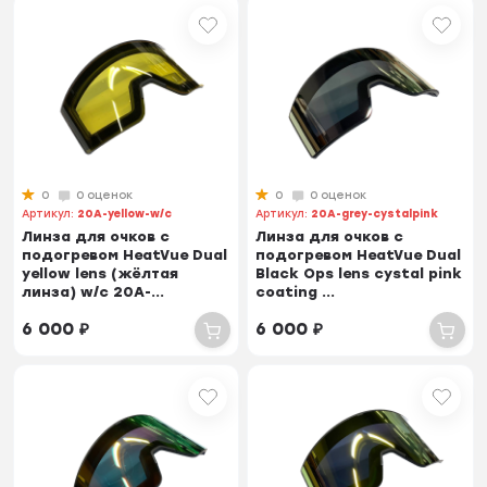
0
0 оценок
0
0 оценок
Артикул:
20A-yellow-w/c
Артикул:
20A-grey-cystalpink
Линза для очков с
Линза для очков с
подогревом HeatVue Dual
подогревом HeatVue Dual
yellow lens (жёлтая
Black Ops lens cystal pink
линза) w/c 20A-...
coating ...
6 000
₽
6 000
₽