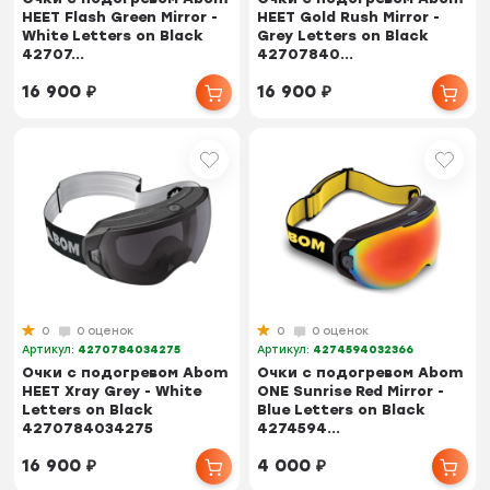
HEET Flash Green Mirror -
HEET Gold Rush Mirror -
White Letters on Black
Grey Letters on Black
42707...
42707840...
16 900
₽
16 900
₽
0
0 оценок
0
0 оценок
Артикул:
4270784034275
Артикул:
4274594032366
Очки с подогревом Abom
Очки с подогревом Abom
HEET Xray Grey - White
ONE Sunrise Red Mirror -
Letters on Black
Blue Letters on Black
4270784034275
4274594...
16 900
₽
4 000
₽