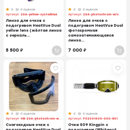
0
0 оценок
0
0 оценок
Артикул:
20A-yellow-cystalblue
Артикул:
20A-photochrom-w/c
Линза для очков с
Линза для очков с
подогревом HeatVue Dual
подогревом HeatVue Dual
yellow lens (жёлтая линза
фотохромная
с зеркаль...
самозатемняющаяся
линза...
5 500
₽
7 000
₽
0
0 оценок
0
0 оценок
Артикул:
HB-20A-photochrom-w/c
Артикул:
F02001400-000-801
Снегоходные очки с
Очки 509 Kingpin с
подогревом HeatVue Dual
подогревом (Whiteout