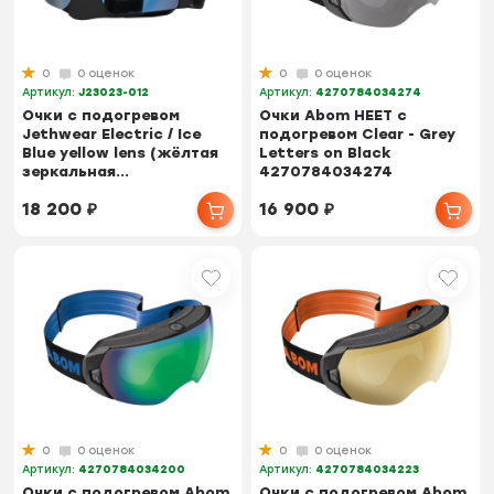
0
0 оценок
0
0 оценок
Артикул:
J23023-012
Артикул:
4270784034274
Очки с подогревом
Очки Abom HEET с
Jethwear Electric / Ice
подогревом Clear - Grey
Blue yellow lens (жёлтая
Letters on Black
зеркальная...
4270784034274
18 200
₽
16 900
₽
0
0 оценок
0
0 оценок
Артикул:
4270784034200
Артикул:
4270784034223
Очки с подогревом Abom
Очки с подогревом Abom