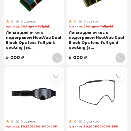
0
0 оценок
0
0 оценок
Артикул:
20A-grey-fullpink
Артикул:
20A-grey-fullgold
Линза для очки с
Линза для очков с
подогревом HeatVue Dual
подогревом HeatVue Dual
Black Ops lens full pink
Black Ops lens full gold
coating (зе...
coating (з...
6 000
₽
6 000
₽
0
0 оценок
0
0 оценок
Артикул:
F02003200-000-005
Артикул:
F02001100-000-999