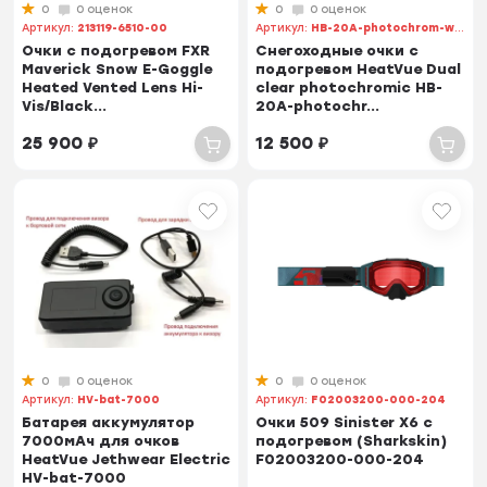
0
0 оценок
0
0 оценок
Артикул:
213119-6510-00
Артикул:
HB-20A-photochrom-w/c
Очки с подогревом FXR
Снегоходные очки с
Maverick Snow E-Goggle
подогревом HeatVue Dual
Heated Vented Lens Hi-
clear photochromic HB-
Vis/Black...
20A-photochr...
25 900
₽
12 500
₽
0
0 оценок
0
0 оценок
Артикул:
HV-bat-7000
Артикул:
F02003200-000-204
Батарея аккумулятор
Очки 509 Sinister X6 с
7000мАч для очков
подогревом (Sharkskin)
HeatVue Jethwear Electric
F02003200-000-204
HV-bat-7000