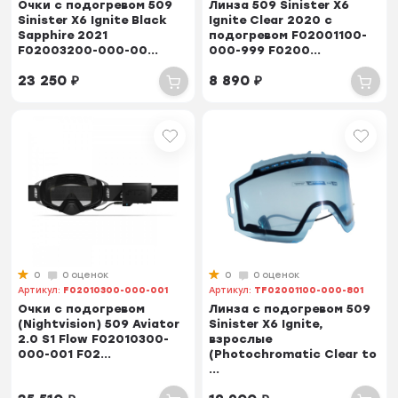
Очки с подогревом 509
Линза 509 Sinister X6
Sinister X6 Ignite Black
Ignite Clear 2020 с
Sapphire 2021
подогревом F02001100-
F02003200-000-00...
000-999 F0200...
23 250
₽
8 890
₽
0
0 оценок
0
0 оценок
Артикул:
F02010300-000-001
Артикул:
TF02001100-000-801
Очки с подогревом
Линза с подогревом 509
(Nightvision) 509 Aviator
Sinister X6 Ignite,
2.0 S1 Flow F02010300-
взрослые
000-001 F02...
(Photochromatic Clear to
...