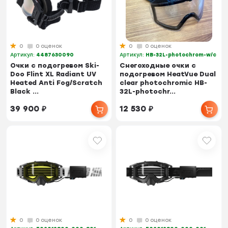
0
0 оценок
0
0 оценок
Артикул:
4487630090
Артикул:
HB-32L-photochrom-w/c
Очки с подогревом Ski-
Снегоходные очки с
Doo Flint XL Radiant UV
подогревом HeatVue Dual
Heated Anti Fog/Scratch
clear photochromic HB-
Black ...
32L-photochr...
39 900
₽
12 530
₽
0
0 оценок
0
0 оценок