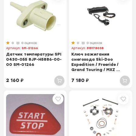
0
0 оценок
0
0 оценок
Артикул:
SM-01266
Артикул:
515178038
Датчик температуры SPI
Ключ зажигания
0430-055 8JP-H5886-00-
снегохода Ski-Doo
00 SM-01266
Expedition / Freeride /
Grand Touring / MXZ ...
2 160
₽
7 180
₽