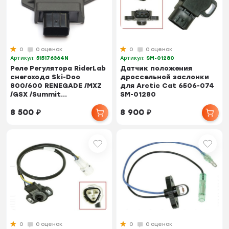
0
0 оценок
0
0 оценок
Артикул:
515176364N
Артикул:
SM-01280
Реле Регулятора RiderLab
Датчик положения
снегохода Ski-Doo
дроссельной заслонки
800/600 RENEGADE /MXZ
для Arctic Cat 6506-074
/GSX /Summit...
SM-01280
8 500
₽
8 900
₽
0
0 оценок
0
0 оценок