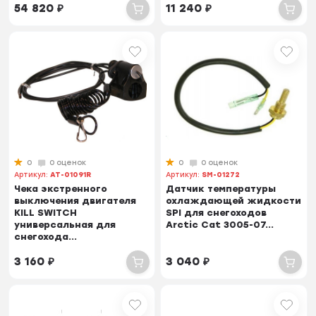
54 820
₽
11 240
₽
0
0 оценок
0
0 оценок
Артикул:
AT-01091R
Артикул:
SM-01272
Чека экстренного
Датчик температуры
выключения двигателя
охлаждающей жидкости
KILL SWITCH
SPI для снегоходов
универсальная для
Arctic Cat 3005-07...
снегохода...
3 160
₽
3 040
₽