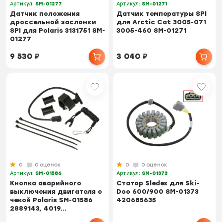
Артикул:
SM-01277
Артикул:
SM-01271
Датчик положения
Датчик температуры SPI
дроссельной заслонки
для Arctic Cat 3005-071
SPI для Polaris 3131751 SM-
3005-460 SM-01271
01277
9 530
₽
3 040
₽
0
0 оценок
0
0 оценок
Артикул:
SM-01586
Артикул:
SM-01373
Кнопка аварийного
Статор Sledex для Ski-
выключения двигателя с
Doo 600/900 SM-01373
чекой Polaris SM-01586
420685635
2889143, 4019...