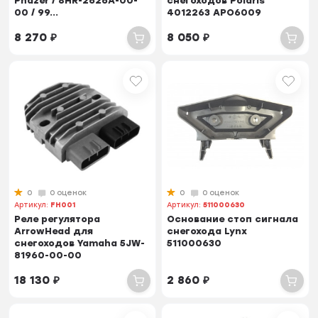
Phazer / 8HR-2626A-00-
снегоходов Polaris
00 / 99...
4012263 APO6009
8 270
₽
8 050
₽
0
0 оценок
0
0 оценок
Артикул:
FH001
Артикул:
511000630
Реле регулятора
Основание стоп сигнала
ArrowHead для
снегохода Lynx
снегоходов Yamaha 5JW-
511000630
81960-00-00
18 130
₽
2 860
₽