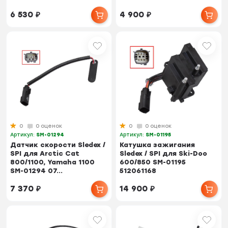
6 530
₽
4 900
₽
0
0 оценок
0
0 оценок
Артикул:
SM-01294
Артикул:
SM-01195
Датчик скорости Sledex /
Катушка зажигания
SPI для Arctic Cat
Sledex / SPI для Ski-Doo
800/1100, Yamaha 1100
600/850 SM-01195
SM-01294 07...
512061168
7 370
₽
14 900
₽