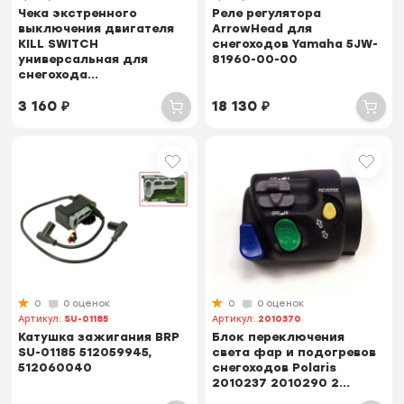
Чека экстренного
Реле регулятора
выключения двигателя
ArrowHead для
KILL SWITCH
снегоходов Yamaha 5JW-
универсальная для
81960-00-00
снегохода...
3 160
₽
18 130
₽
0
0 оценок
0
0 оценок
Артикул:
SU-01185
Артикул:
2010370
Катушка зажигания BRP
Блок переключения
SU-01185 512059945,
света фар и подогревов
512060040
снегоходов Polaris
2010237 2010290 2...