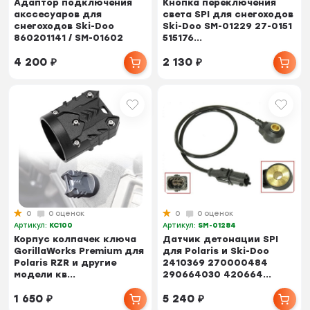
Адаптор подключения
Кнопка переключения
акссесуаров для
света SPI для снегоходов
снегоходов Ski-Doo
Ski-Doo SM-01229 27-0151
860201141 / SM-01602
515176...
4 200
₽
2 130
₽
0
0 оценок
0
0 оценок
Артикул:
KC100
Артикул:
SM-01284
Корпус колпачек ключа
Датчик детонации SPI
GorillaWorks Premium для
для Polaris и Ski-Doo
Polaris RZR и другие
2410369 270000484
модели кв...
290664030 420664...
1 650
₽
5 240
₽