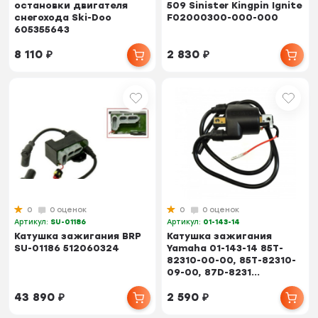
остановки двигателя
509 Sinister Kingpin Ignite
снегохода Ski-Doo
F02000300-000-000
605355643
8 110
₽
2 830
₽
0
0 оценок
0
0 оценок
Артикул:
SU-01186
Артикул:
01-143-14
Катушка зажигания BRP
Катушка зажигания
SU-01186 512060324
Yamaha 01-143-14 85T-
82310-00-00, 85T-82310-
09-00, 87D-8231...
43 890
₽
2 590
₽