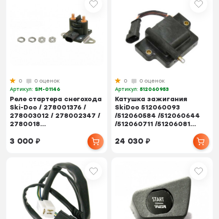
0
0 оценок
0
0 оценок
Артикул:
SM-01146
Артикул:
512060953
Реле стартера снегохода
Катушка зажигания
Ski-Doo / 278001376 /
SkiDoo 512060093
278003012 / 278002347 /
/512060584 /512060644
2780018...
/512060711 /51206081...
3 000
₽
24 030
₽