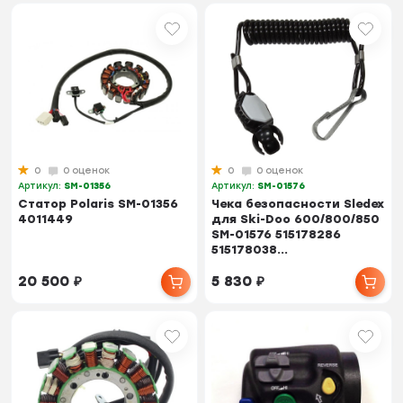
0
0 оценок
0
0 оценок
Артикул:
SM-01356
Артикул:
SM-01576
Статор Polaris SM-01356
Чека безопасности Sledex
4011449
для Ski-Doo 600/800/850
SM-01576 515178286
515178038...
20 500
₽
5 830
₽