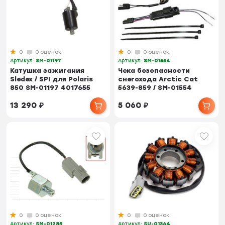
0
0 оценок
0
0 оценок
Артикул:
SM-01197
Артикул:
SM-01554
Катушка зажигания
Чека безопасности
Sledex / SPI для Polaris
снегохода Arctic Cat
850 SM-01197 4017655
5639-859 / SM-01554
13 290
₽
5 060
₽
0
0 оценок
0
0 оценок
Артикул:
SM-01285
Артикул:
SU-01364