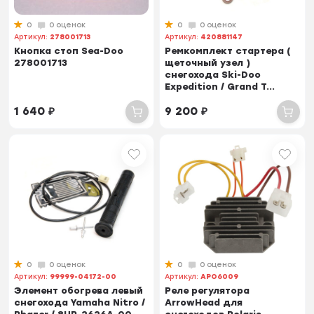
0
0 оценок
0
0 оценок
Артикул:
278001713
Артикул:
420881147
Кнопка стоп Sea-Doo
Ремкомплект стартера (
278001713
щеточный узел )
снегохода Ski-Doo
Expedition / Grand T...
1 640
₽
9 200
₽
0
0 оценок
0
0 оценок
Артикул:
99999-04172-00
Артикул:
APO6009
Элемент обогрева левый
Реле регулятора
снегохода Yamaha Nitro /
ArrowHead для