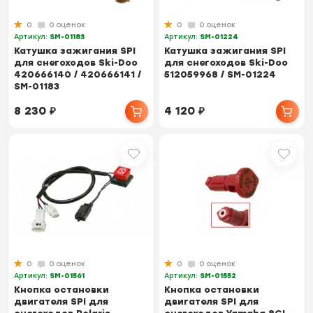
0
0 оценок
0
0 оценок
Артикул:
SM-01183
Артикул:
SM-01224
Катушка зажигания SPI
Катушка зажигания SPI
для снегоходов Ski-Doo
для снегоходов Ski-Doo
420666140 / 420666141 /
512059968 / SM-01224
SM-01183
8 230
₽
4 120
₽
0
0 оценок
0
0 оценок
Артикул:
SM-01561
Артикул:
SM-01552
Кнопка остановки
Кнопка остановки
двигателя SPI для
двигателя SPI для