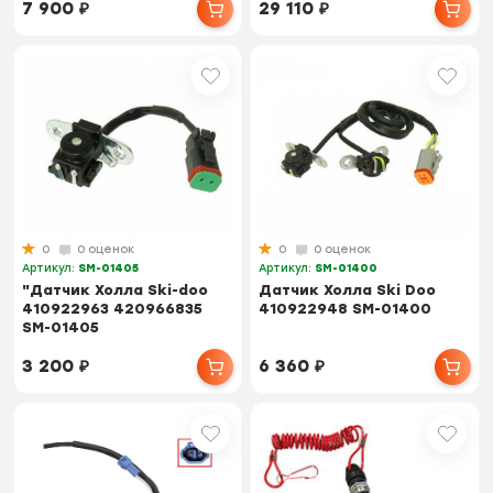
7 900
₽
29 110
₽
0
0 оценок
0
0 оценок
Артикул:
SM-01405
Артикул:
SM-01400
"Датчик Холла Ski-doo
Датчик Холла Ski Doo
410922963 420966835
410922948 SM-01400
SM-01405
3 200
₽
6 360
₽