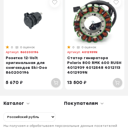
0
0 оценок
0
0 оценок
Артикул:
860200196
Артикул:
4012939N
Розетка 12-Volt
Статор генератора
оригинальная для
Polaris 800 RMK 600 RUSH
снегоходов Ski-Doo
4012939 4012548 4012113
860200196
4012939N
5 670
₽
13 500
₽
Каталог
Покупателям
Мы получаем и обрабатываем персональные данные посетителей