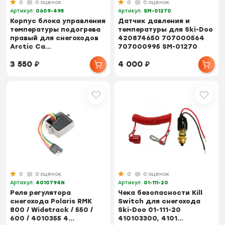
0
0 оценок
0
0 оценок
Артикул:
0609-495
Артикул:
SM-01270
Корпус блока управления
Датчик давления и
температуры подогрева
температуры для Ski-Doo
правый для снегоходов
420874650 707000564
Arctic Ca...
707000995 SM-01270
3 550
₽
4 000
₽
0
0 оценок
0
0 оценок
Артикул:
4010794N
Артикул:
01-111-20
Реле регулятора
Чека безопасности Kill
снегохода Polaris RMK
Switch для снегохода
800 / Widetrack / 550 /
Ski-Doo 01-111-20
600 / 4010355 4...
410103300, 4101...