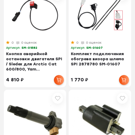
0
0 оценок
0
0 оценок
Артикул:
SM-01582
Артикул:
SM-01607
Кнопка аварийной
Комплект подключения
остановки двигателя SPI
обогрева визора шлема
/ Sledex для Arctic Cat
SPI 2878780 SM-01607
600/800, Yam...
4 810
₽
1 770
₽