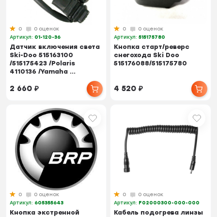
0
0 оценок
0
0 оценок
Артикул:
01-120-36
Артикул:
515175780
Датчик включения света
Кнопка старт/реверс
Ski-Doo 515163100
снегохода Ski Doo
/515175423 /Polaris
515176088/515175780
4110136 /Yamaha ...
2 660
₽
4 520
₽
0
0 оценок
0
0 оценок
Артикул:
605355643
Артикул:
F02000300-000-000
Кнопка экстренной
Кабель подогрева линзы