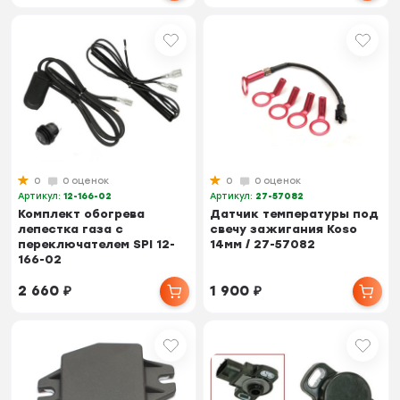
0
0 оценок
0
0 оценок
Артикул:
12-166-02
Артикул:
27-57082
Комплект обогрева
Датчик температуры под
лепестка газа с
свечу зажигания Koso
переключателем SPI 12-
14мм / 27-57082
166-02
2 660
₽
1 900
₽