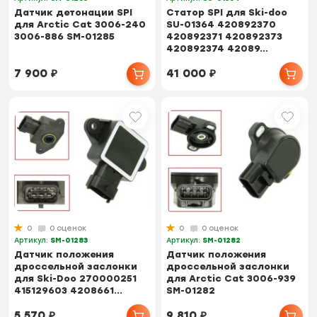
Датчик детонации SPI
Статор SPI для Ski-doo
для Arctic Cat 3006-240
SU-01364 420892370
3006-886 SM-01285
420892371 420892373
420892374 42089...
7 900
₽
41 000
₽
0
0 оценок
0
0 оценок
Артикул:
SM-01283
Артикул:
SM-01282
Датчик положения
Датчик положения
дроссельной заслонки
дроссельной заслонки
для Ski-Doo 270000251
для Arctic Cat 3006-939
415129603 4208661...
SM-01282
5 570
₽
9 810
₽