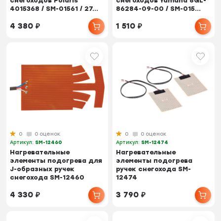
снегоходов Polaris
снегоходов Yamaha 8GL-
4015368 / SM-01561 / 27...
86284-09-00 / SM-015...
4 380
₽
1 510
₽
0
0 оценок
0
0 оценок
Артикул:
SM-12460
Артикул:
SM-12474
Нагревательные
Нагревательные
элементы подогрева для
элементы подогрева
J-образных ручек
ручек снегохода SM-
снегохода SM-12460
12474
4 330
₽
3 790
₽