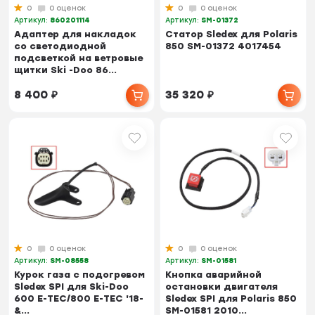
0
0 оценок
0
0 оценок
Артикул:
860201114
Артикул:
SM-01372
Адаптер для накладок
Статор Sledex для Polaris
со светодиодной
850 SM-01372 4017454
подсветкой на ветровые
щитки Ski -Doo 86...
8 400
₽
35 320
₽
0
0 оценок
0
0 оценок
Артикул:
SM-08558
Артикул:
SM-01581
Курок газа с подогревом
Кнопка аварийной
Sledex SPI для Ski-Doo
остановки двигателя
600 E-TEC/800 E-TEC '18-
Sledex SPI для Polaris 850
&...
SM-01581 2010...