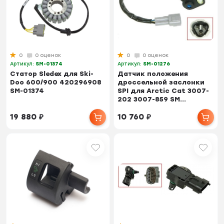
0
0 оценок
0
0 оценок
Артикул:
SM-01374
Артикул:
SM-01276
Статор Sledex для Ski-
Датчик положения
Doo 600/900 420296908
дроссельной заслонки
SM-01374
SPI для Arctic Cat 3007-
202 3007-859 SM...
19 880
₽
10 760
₽