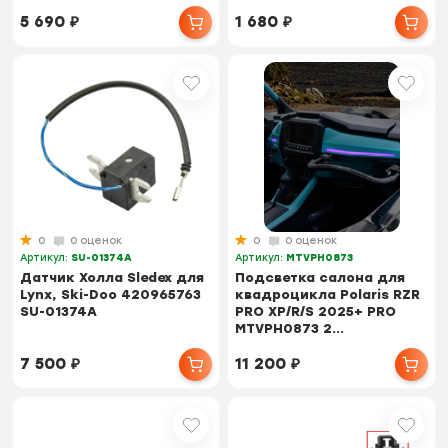
5 690
₽
1 680
₽
0
0 оценок
0
0 оценок
Артикул:
SU-01374A
Артикул:
MTVPH0873
Датчик Холла Sledex для
Подсветка салона для
Lynx, Ski-Doo 420965763
квадроцикла Polaris RZR
SU-01374A
PRO XP/R/S 2025+ PRO
MTVPH0873 2...
7 500
₽
11 200
₽