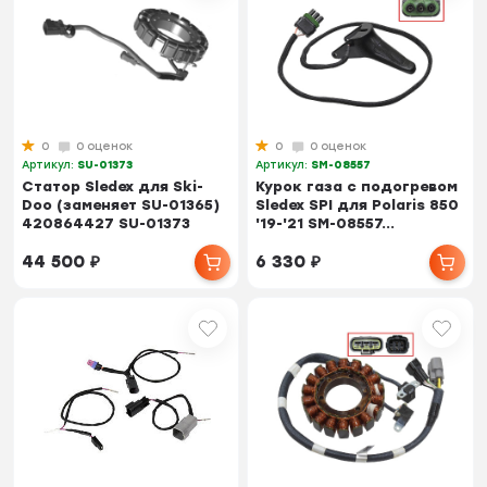
0
0 оценок
0
0 оценок
Артикул:
SU-01373
Артикул:
SM-08557
Статор Sledex для Ski-
Курок газа с подогревом
Doo (заменяет SU-01365)
Sledex SPI для Polaris 850
420864427 SU-01373
'19-'21 SM-08557...
44 500
₽
6 330
₽