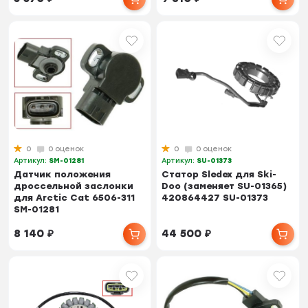
0
0 оценок
0
0 оценок
Артикул:
SM-01281
Артикул:
SU-01373
Датчик положения
Статор Sledex для Ski-
дроссельной заслонки
Doo (заменяет SU-01365)
для Arctic Cat 6506-311
420864427 SU-01373
SM-01281
8 140
₽
44 500
₽