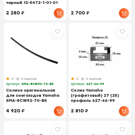
черный 12-5472-1-01-01
2 280
₽
2 700
₽
0
0 оценок
0
0 оценок
Артикул:
SMA-8CW92-70-BK
Артикул:
627-66-99
Склиза оригинальная
Склиз Yamaha
для снегоходов Yamaha
(графитовый) 27 (25)
SMA-8CW92-70-BK
профиль 627-66-99
4 920
₽
2 810
₽