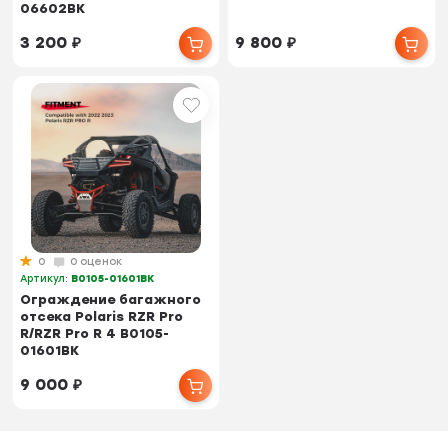
06602BK
3 200
₽
9 800
₽
0
0 оценок
Артикул:
‎B0105-01601BK
Ограждение багажного
отсека Polaris RZR Pro
R/RZR Pro R 4 ‎B0105-
01601BK
9 000
₽