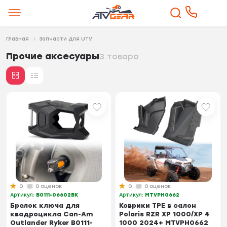
Главная
Запчасти для UTV
Прочие аксесуары
3 товара
0
0 оценок
0
0 оценок
Артикул:
B0111-06602BK
Артикул:
MTVPH0662
Брелок ключа для
Коврики TPE в салон
квадроцикла Can-Am
Polaris RZR XP 1000/XP 4
Outlander Ryker B0111-
1000 2024+ MTVPH0662