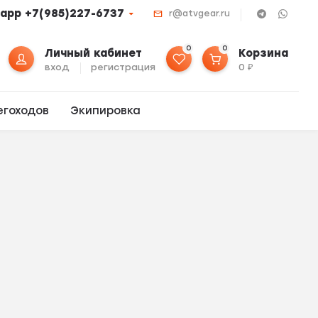
app +7(985)227-6737
r@atvgear.ru
0
0
Личный кабинет
Корзина
вход
регистрация
0
₽
егоходов
Экипировка