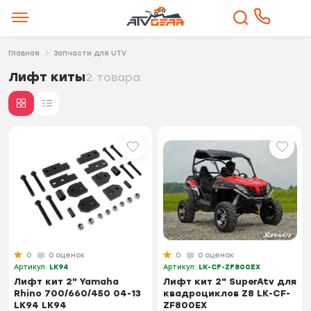
Главная
Запчасти для UTV
Лифт киты
2 товара
0
0 оценок
0
0 оценок
Артикул:
LK94
Артикул:
LK-CF-ZF800EX
Лифт кит 2" Yamaha
Лифт кит 2" SuperAtv для
Rhino 700/660/450 04-13
квадроциклов Z8 LK-CF-
LK94 LK94
ZF800EX