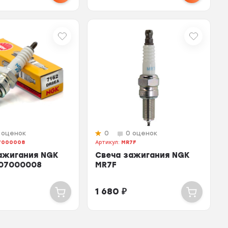
 оценок
0
0 оценок
7000008
Артикул:
MR7F
ажигания NGK
Свеча зажигания NGK
07000008
MR7F
1 680
₽