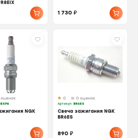
R8EIX
1 730
₽
 оценок
0
0 оценок
8EKPA
Артикул:
BR6ES
ажигания NGK
Свеча зажигания NGK
A
BR6ES
890
₽