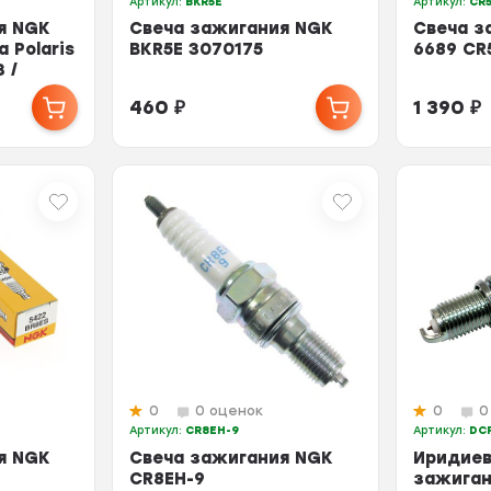
Артикул:
BKR5E
Артикул:
CR
я NGK
Свеча зажигания NGK
Свеча з
 Polaris
BKR5E 3070175
6689 CR
 /
460
₽
1 390
₽
0
0 оценок
0
0
Артикул:
CR8EH-9
Артикул:
DCP
я NGK
Свеча зажигания NGK
Иридиев
CR8EH-9
зажиган