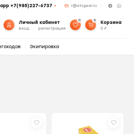
app +7(985)227-6737
r@atvgear.ru
0
0
Личный кабинет
Корзина
вход
регистрация
0
₽
егоходов
Экипировка