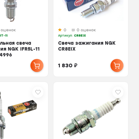
 оценок
0
0 оценок
5T-11
Артикул:
CR8EIX
льная свеча
Свеча зажигания NGK
ия NGK IFR5L-11
CR8EIX
 4996
1 830
₽