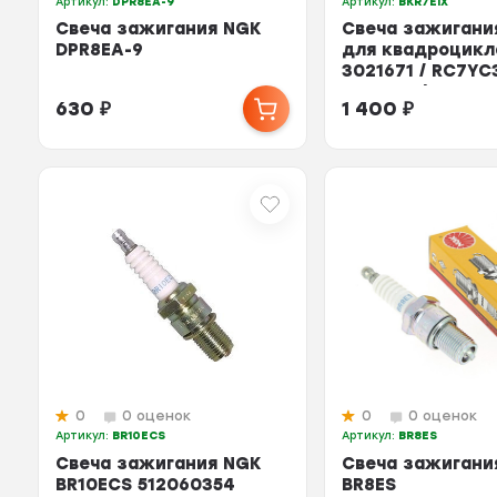
Артикул:
DPR8EA-9
Артикул:
BKR7EIX
Свеча зажигания NGK
Свеча зажигани
DPR8EA-9
для квадроцикла
3021671 / RC7YC3
BKR7EIX / IFR7...
630
₽
1 400
₽
0
0 оценок
0
0 оценок
Артикул:
BR10ECS
Артикул:
BR8ES
Свеча зажигания NGK
Свеча зажигани
BR10ECS 512060354
BR8ES