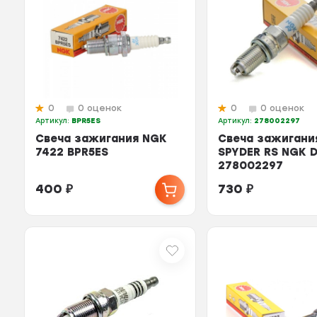
0
0 оценок
0
0 оценок
Артикул:
BPR5ES
Артикул:
278002297
Свеча зажигания NGK
Свеча зажигани
7422 BPR5ES
SPYDER RS NGK 
278002297
400
₽
730
₽