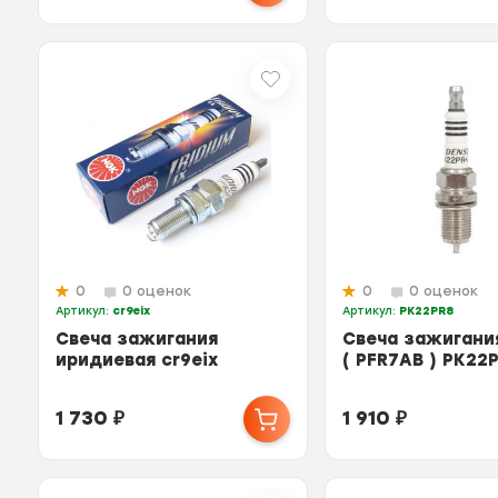
0
0 оценок
0
0 оценок
Артикул:
cr9eix
Артикул:
PK22PR8
Свеча зажигания
Свеча зажигани
иридиевая cr9eix
( PFR7AB ) PK22
1 730
₽
1 910
₽