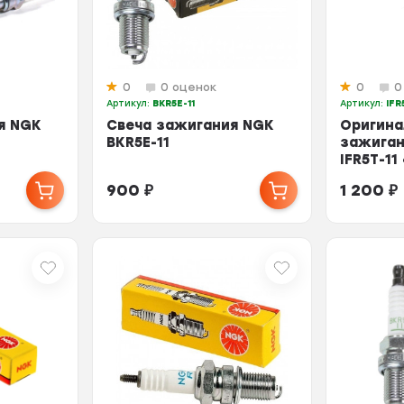
0
0 оценок
0
0
Артикул:
BKR5E-11
Артикул:
IFR
я NGK
Свеча зажигания NGK
Оригина
BKR5E-11
зажиган
IFR5T-11
900
₽
1 200
₽