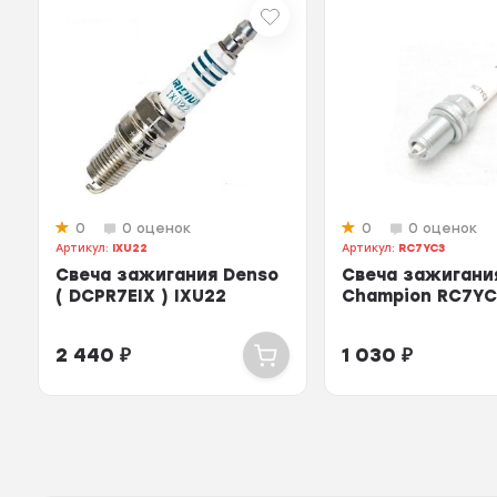
0
0 оценок
0
0 оценок
Артикул:
IXU22
Артикул:
RC7YC3
Свеча зажигания Denso
Свеча зажигани
( DCPR7EIX ) IXU22
Champion RC7Y
2 440
₽
1 030
₽