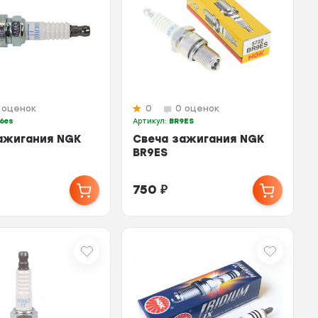
 оценок
0
0 оценок
6es
Артикул:
BR9ES
ажигания NGK
Свеча зажигания NGK
BR9ES
750
₽