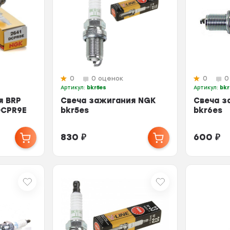
0
0 оценок
0
0
Артикул:
bkr5es
Артикул:
bkr
я BRP
Свеча зажигания NGK
Свеча з
DCPR9E
bkr5es
bkr6es
830
₽
600
₽