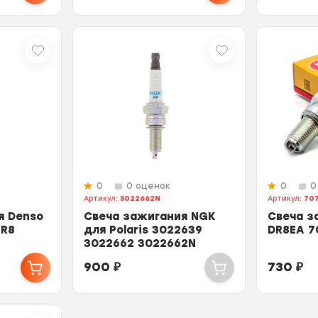
0
0 оценок
0
0
Артикул:
3022662N
Артикул:
70
я Denso
Свеча зажигания NGK
Свеча з
PR8
для Polaris 3022639
DR8EA 7
3022662 3022662N
900
₽
730
₽