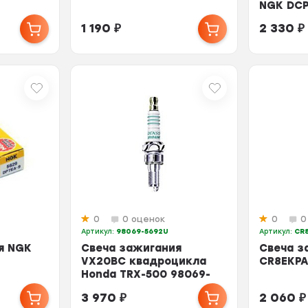
NGK DCP
1 190
₽
2 330
₽
0
0 оценок
0
0
Артикул:
98069-5692U
Артикул:
CR
я NGK
Свеча зажигания
Свеча з
VX20BC квадроцикла
CR8EKP
Honda TRX-500 98069-
5692U
3 970
₽
2 060
₽