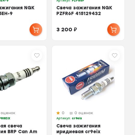
5EH-9
Артикул:
PZFR6F
ажигания NGK
Свеча зажигания NGK
5EH-9
PZFR6F 415129432
3 200
₽
 оценок
0
0 оценок
R8EIX
Артикул:
cr9eix
ая свеча
Свеча зажигания
ия BRP Can Am
иридиевая cr9eix