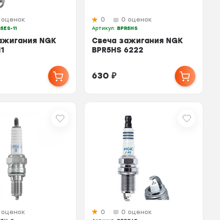
 оценок
0
0 оценок
5ES-11
Артикул:
BPR5HS
ажигания NGK
Свеча зажигания NGK
1
BPR5HS 6222
630
₽
 оценок
0
0 оценок