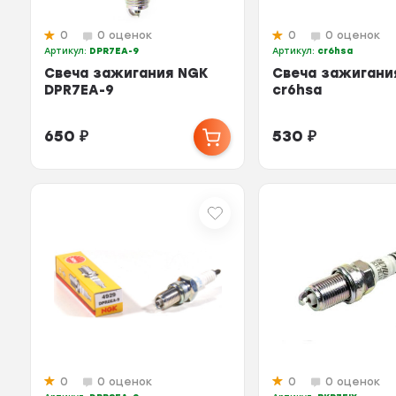
0
0 оценок
0
0 оценок
Артикул:
DPR7EA-9
Артикул:
cr6hsa
Свеча зажигания NGK
Свеча зажигани
DPR7EA-9
cr6hsa
650
₽
530
₽
0
0 оценок
0
0 оценок