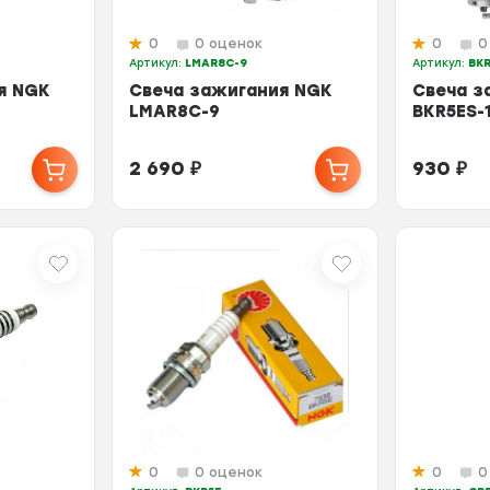
0
0 оценок
0
0
Артикул:
LMAR8C-9
Артикул:
BKR
я NGK
Свеча зажигания NGK
Свеча з
LMAR8C-9
BKR5ES-1
2 690
₽
930
₽
0
0 оценок
0
0