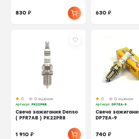
830
₽
630
₽
0
0 оценок
0
0 оценок
Артикул:
PK22PR8
Артикул:
DP7EA-9
Свеча зажигания Denso
Свеча зажигани
( PFR7AB ) PK22PR8
DP7EA-9
1 910
₽
740
₽