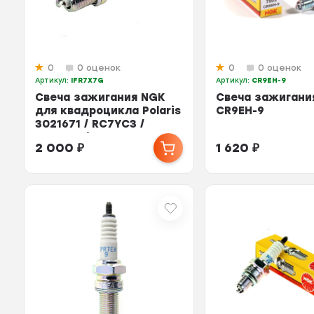
0
0 оценок
0
0 оценок
Артикул:
IFR7X7G
Артикул:
CR9EH-9
Свеча зажигания NGK
Свеча зажигани
для квадроцикла Polaris
CR9EH-9
3021671 / RC7YC3 /
BKR7EIX / IFR7...
2 000
₽
1 620
₽