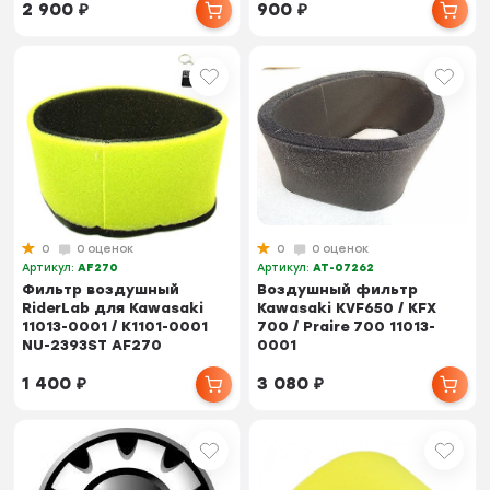
2 900
₽
900
₽
0
0 оценок
0
0 оценок
Артикул:
AF270
Артикул:
AT-07262
Фильтр воздушный
Воздушный фильтр
RiderLab для Kawasaki
Kawasaki KVF650 / KFX
11013-0001 / K1101-0001
700 / Praire 700 11013-
NU-2393ST AF270
0001
1 400
₽
3 080
₽