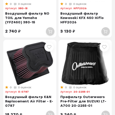
0
0 оценок
0
0 оценок
Артикул:
380-15
Артикул:
HFF2026
Воздушный фильтр NO
Воздушный фильтр
TOIL для Yamaha
Kawasaki KFX 450 Hiflo
(YFZ450) 380-15
HFF2026
2 740
₽
3 130
₽
0
0 оценок
0
0 оценок
Артикул:
E-0787
Артикул:
20-2255-01
Воздушный фильтр K&N
Префильтр Outerwears
Replacement Air Filter - E-
Pre-Filter для SUZUKI LT-
0787
A700 20-2255-01
15 270
₽
3 240
₽