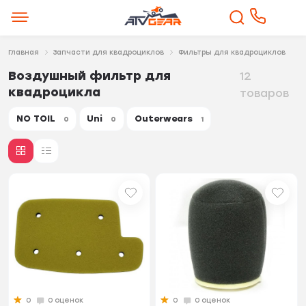
Главная
Запчасти для квадроциклов
Фильтры для квадроциклов
Воздушный фильтр для
12
квадроцикла
товаров
NO TOIL
Uni
Outerwears
0
0
1
0
0 оценок
0
0 оценок