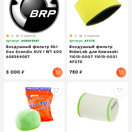
0
0 оценок
0
0 оценок
Артикул:
605349057
Артикул:
AF275
Воздушный фильтр Ski-
Воздушный фильтр
Doo Scandic SUV / WT 600
RiderLab для Kawasaki
605349057
11013-0007 11013-0021
AF275
3 000
₽
750
₽