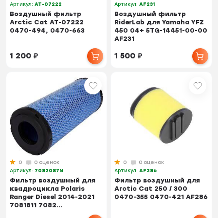
Артикул:
AT-07222
Артикул:
AF231
Воздушный фильтр
Воздушный фильтр
Arctic Cat AT-07222
RiderLab для Yamaha YFZ
0470-494, 0470-663
450 04+ 5TG-14451-00-00
AF231
1 200
₽
1 500
₽
0
0 оценок
0
0 оценок
Артикул:
7082087N
Артикул:
AF286
Фильтр воздушный для
Фильтр воздушный для
квадроцикла Polaris
Arctic Cat 250 / 300
Ranger Diesel 2014-2021
0470-355 0470-421 AF286
7081811 7082...