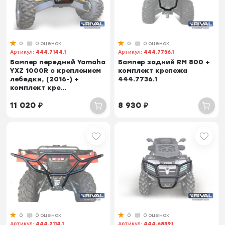
0
0 оценок
0
0 оценок
Артикул:
444.7144.1
Артикул:
444.7736.1
Бампер передний Yamaha
Бампер задний RM 800 +
YXZ 1000R с креплением
комплект крепежа
лебедки, (2016-) +
444.7736.1
комплект кре...
11 020
₽
8 930
₽
0
0 оценок
0
0 оценок
Артикул:
444.2114.1
Артикул:
444.6839.1