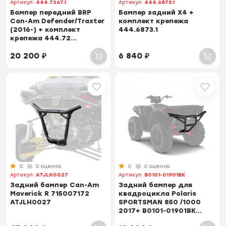
Артикул:
444.7267.1
Артикул:
444.6873.1
Бампер передний BRP
Бампер задний X4 +
Can-Am Defender/Traxter
комплект крепежа
(2016-) + комплект
444.6873.1
крепежа 444.72...
20 200
₽
6 840
₽
0
0 оценок
0
0 оценок
Артикул:
ATJLH0027
Артикул:
B0101-01901BK
Задний бампер Can-Am
Задний бампер для
Maverick R 715007172
квадроцикла Polaris
ATJLH0027
SPORTSMAN 850 /1000
2017+ B0101-01901BK...