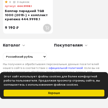
0
0 оценок
Артикул:
444.9998.1
Бампер передний TGB
1000 (2015-) + комплект
крепежа 444.9998.1
9 190
₽
Каталог
Покупателям
Мы получаем и обрабатываем персональные данные посетителей
нашего сайта в соответствии с
официальной политикой
. Если вы не
даете согласия на обработку своих персональных данных, вам
необходимо покинуть наш сайт.
Этот сайт использует файлы cookies для более комфортной
работы пользователя. Продолжая просмотр страниц сайта, вы
соглашаетесь с использованием файлов cookies.
Хорошо
Главная
Каталог
Избранное
Профиль
Корзина