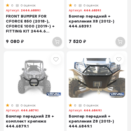
0
0 оценок
0
0 оценок
Артикул:
2444.6889.1
Артикул:
444.6839.1
FRONT BUMPER FOR
Бампер передний +
CFORCE 850 (2018-),
крепления X8 (2012-)
CFORCE 1000 (2019-) +
444.6839.1
FITTING KIT 2444.6...
9 080
₽
7 520
₽
0
0 оценок
0
0 оценок
Артикул:
444.6879.1
Артикул:
444.6849.1
Бампер передний Z8 +
Бампер передний +
комплект крепежа
крепления Z8 (2013-)
444.6879.1
444.6849.1