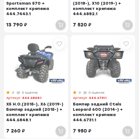
Sportsman 570 +
(2018-), X10 (2019-) +
комплект крепежа
комплект крепежа
444.7443.1
444.6882.1
13 790
₽
7 520
₽
0
0 оценок
0
0 оценок
Артикул:
444.6848.1
Артикул:
444.6731.1
X5 H.O.(2015-), X6 (2019-)
Бампер задний Ctels
Бампер задний (2015-) +
Leopard 600 (2014-) +
комплект крепежа
комплект крепежа
444.6848.1
444.6731.1
7 260
₽
7 950
₽