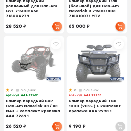
Бампер передний
Бампер передний Trail
усиленный для Can-Am
(большой) для Can-Am
G2L 715002468
Maverick R 715007803
715004279
715010071 MTV...
28 520
₽
65 000
₽
0
0 оценок
0
0 оценок
Артикул:
444.7269.1
Артикул:
444.9998.1
Бампер передний BRP
Бампер передний TGB
Can-Am Maverick X3 / X3
1000 (2015-) + комплект
MAX + комплект крепежа
крепежа 444.9998.1
444.7269.1
26 520
₽
9 190
₽