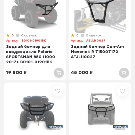
0
0 оценок
0
0 оценок
Артикул:
B0101-01901BK
Артикул:
ATJLH0027
Задний бампер для
Задний бампер Can-Am
квадроцикла Polaris
Maverick R 715007172
SPORTSMAN 850 /1000
ATJLH0027
2017+ B0101-01901BK...
19 800
₽
45 000
₽