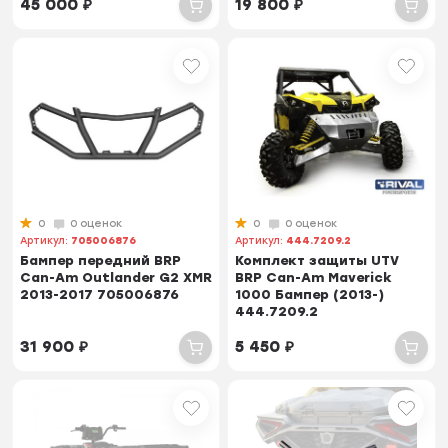
45 000
₽
19 800
₽
0
0 оценок
0
0 оценок
Артикул:
705006876
Артикул:
444.7209.2
Бампер передний BRP
Комплект защиты UTV
Can-Am Outlander G2 XMR
BRP Can-Am Maverick
2013-2017 705006876
1000 Бампер (2013-)
444.7209.2
31 900
₽
5 450
₽