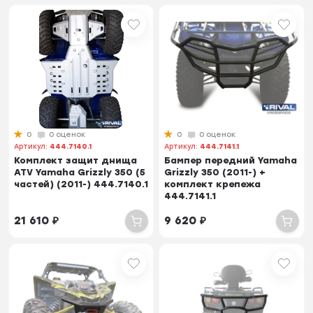
0
0 оценок
0
0 оценок
Артикул:
444.7140.1
Артикул:
444.7141.1
Комплект защит днища
Бампер передний Yamaha
ATV Yamaha Grizzly 350 (5
Grizzly 350 (2011-) +
частей) (2011-) 444.7140.1
комплект крепежа
444.7141.1
21 610
₽
9 620
₽