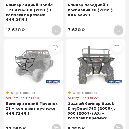
Бампер задний Honda
Бампер передний +
TRX 420/500 (2013-) +
крепления X8 (2012-)
комплект крепежа
444.6839.1
444.2114.1
13 520
₽
7 520
₽
0
0 оценок
0
0 оценок
Артикул:
444.7244.1
Артикул:
444.5507.1
Бампер задний Maverick
Задний бампер Suzuki
X3 + комплект крепежа
KingQuad 750 (2008-),
444.7244.1
500 (2009-) AXi +
комплект крепежа...
32 580
₽
9 350
₽