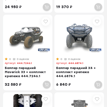
24 950
₽
19 370
₽
0
0 оценок
0
0 оценок
Артикул:
444.7246.1
Артикул:
444.6874.1
Бампер передний
Бампер передний X4 +
Maverick X3 + комплект
комплект крепежа
крепежа 444.7246.1
444.6874.1
32 580
₽
6 840
₽