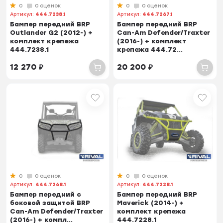
0
0 оценок
0
0 оценок
Артикул:
444.7238.1
Артикул:
444.7267.1
Бампер передний BRP
Бампер передний BRP
Outlander G2 (2012-) +
Can-Am Defender/Traxter
комплект крепежа
(2016-) + комплект
444.7238.1
крепежа 444.72...
12 270
₽
20 200
₽
0
0 оценок
0
0 оценок
Артикул:
444.7268.1
Артикул:
444.7228.1
Бампер передний с
Бампер передний BRP
боковой защитой BRP
Maverick (2014-) +
Can-Am Defender/Traxter
комплект крепежа
(2016-) + компл...
444.7228.1