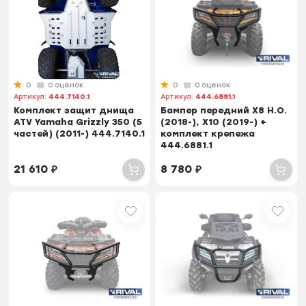
0
0 оценок
0
0 оценок
Артикул:
444.7140.1
Артикул:
444.6881.1
Комплект защит днища
Бампер передний Х8 Н.О.
ATV Yamaha Grizzly 350 (5
(2018-), X10 (2019-) +
частей) (2011-) 444.7140.1
комплект крепежа
444.6881.1
21 610
₽
8 780
₽