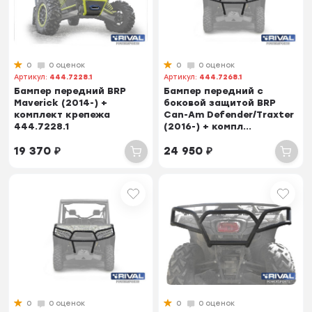
0
0 оценок
0
0 оценок
Артикул:
444.7228.1
Артикул:
444.7268.1
Бампер передний BRP
Бампер передний с
Maverick (2014-) +
боковой защитой BRP
комплект крепежа
Can-Am Defender/Traxter
444.7228.1
(2016-) + компл...
19 370
₽
24 950
₽
0
0 оценок
0
0 оценок