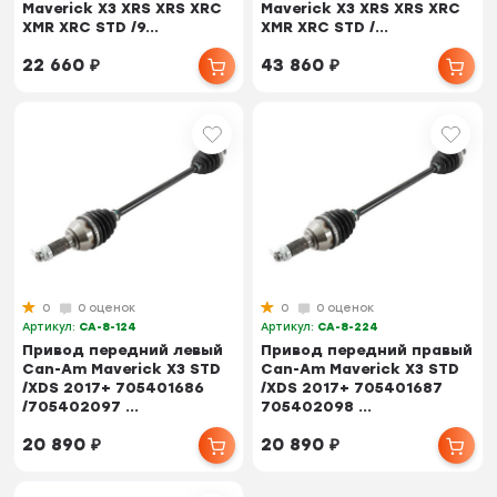
Maverick X3 XRS XRS XRC
Maverick X3 XRS XRS XRC
XMR XRC STD /9...
XMR XRC STD /...
22 660
₽
43 860
₽
0
0 оценок
0
0 оценок
Артикул:
CA-8-124
Артикул:
CA-8-224
Привод передний левый
Привод передний правый
Can-Am Maverick X3 STD
Can-Am Maverick X3 STD
/XDS 2017+ 705401686
/XDS 2017+ 705401687
/705402097 ...
705402098 ...
20 890
₽
20 890
₽