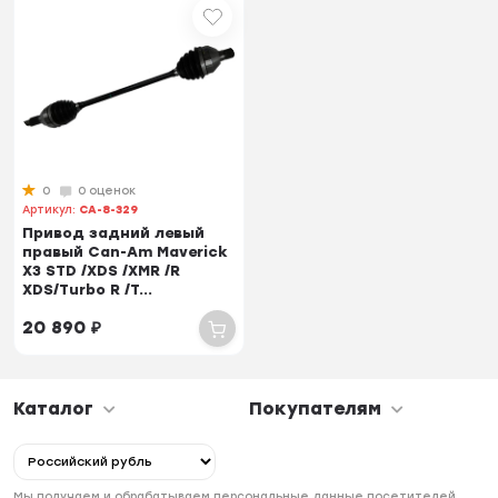
0
0 оценок
Артикул:
CA-8-329
Привод задний левый
правый Can-Am Maverick
X3 STD /XDS /XMR /R
XDS/Turbo R /T...
20 890
₽
Каталог
Покупателям
Мы получаем и обрабатываем персональные данные посетителей