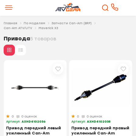
Главная
По моделям
Запчасти Can-Am (BRP)
Can-Am ATV/UTV
Maverick X3
Привода
5 товаров
0
0 оценок
0
0 оценок
Артикул:
AXHD4102036
Артикул:
AXHD4102035
Привод передний левый
Привод передний правый
усиленный Can-Am
усиленный Can-Am