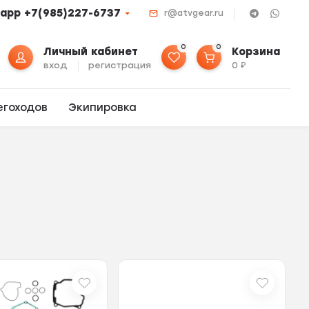
app +7(985)227-6737
r@atvgear.ru
0
0
Личный кабинет
Корзина
вход
регистрация
0
₽
егоходов
Экипировка