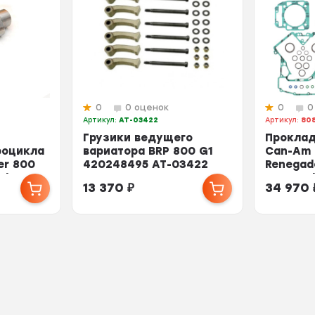
0
0 оценок
0
0
Артикул:
AT-03422
Артикул:
80
Грузики ведущего
Проклад
роцикла
вариатора BRP 800 G1
Can-Am 
er 800
420248495 AT-03422
Renegad
/ 4...
808956 
13 370
₽
34 970