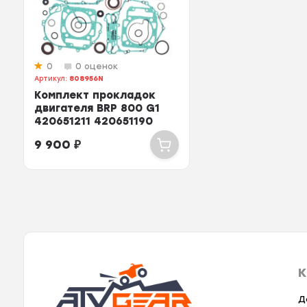
0
0 оценок
Артикул:
808956N
Комплект прокладок
двигателя BRP 800 G1
420651211 420651190
420630260 4202...
9 900
₽
К
Д