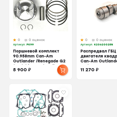
0
0 оценок
0
0 оценок
Артикул:
PK99
Артикул:
420620025N
Поршневой комплект
Распредвал ГБЦ
90.958mm Can-Am
двигателя квад
Outlander /Renegade G2
Can-Am Outland
/G1 /Ski-Doo Skandi...
G1 / 420620027N 
5 900
₽
11 270
₽