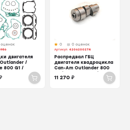
 оценок
0
0 оценок
8956
Артикул:
420620027N
ки двигателя
Распредвал ГБЦ
Outlander /
двигателя квадроцикла
e 800 G1 /
Can-Am Outlander 800
/ 680-8956
G1 / 420620027N / 4...
₽
11 270
₽