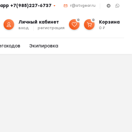
app +7(985)227-6737
r@atvgear.ru
0
0
Личный кабинет
Корзина
вход
регистрация
0
₽
егоходов
Экипировка