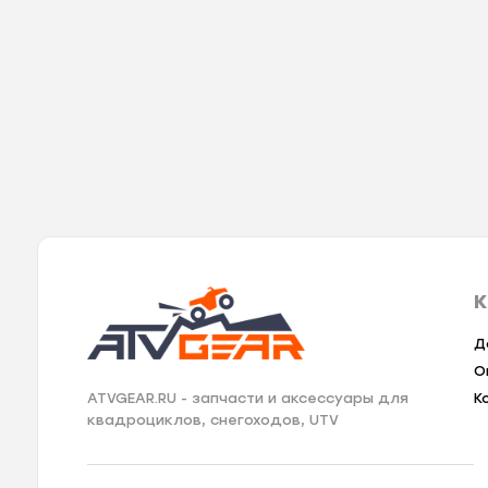
К
Д
О
К
ATVGEAR.RU - запчасти и аксессуары для
квадроциклов, снегоходов, UTV