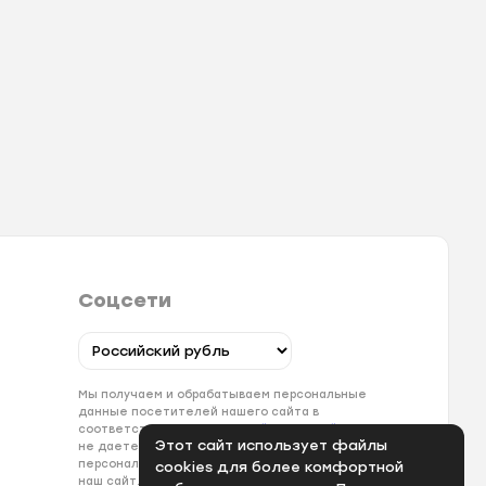
Соцсети
Мы получаем и обрабатываем персональные
данные посетителей нашего сайта в
соответствии с
официальной политикой
. Если вы
Этот сайт использует файлы
не даете согласия на обработку своих
персональных данных, вам необходимо покинуть
cookies для более комфортной
наш сайт.