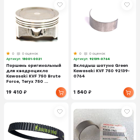
0
0 оценок
0
0 оценок
Артикул:
13001-0021
Артикул:
92139-0764
Поршень оригинальный
Вкладыш шатуна Green
для квадроцикла
Kawasaki KVF 750 92139-
Kawasaki KVF 750 Brute
0764
Force, Teryx 750 ...
19 410
₽
1 540
₽