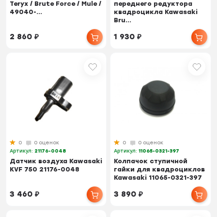
Teryx / Brute Force / Mule /
переднего редуктора
49040-...
квадроцикла Kawasaki
Bru...
2 860
₽
1 930
₽
0
0 оценок
0
0 оценок
Артикул:
21176-0048
Артикул:
11065-0321-397
Датчик воздуха Kawasaki
Колпачок ступичной
KVF 750 21176-0048
гайки для квадроциклов
Kawasaki 11065-0321-397
3 460
₽
3 890
₽