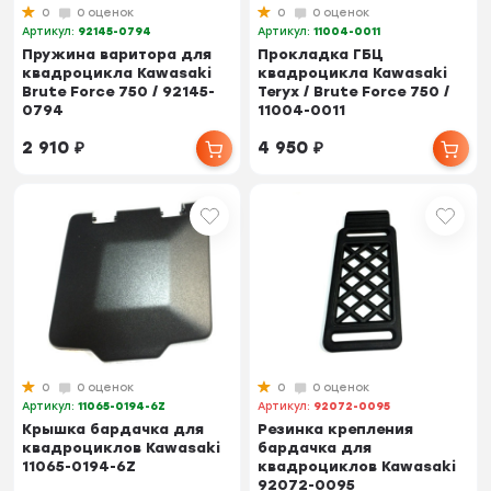
0
0 оценок
0
0 оценок
Артикул:
92145-0794
Артикул:
11004-0011
Пружина варитора для
Прокладка ГБЦ
квадроцикла Kawasaki
квадроцикла Kawasaki
Brute Force 750 / 92145-
Teryx / Brute Force 750 /
0794
11004-0011
2 910
₽
4 950
₽
0
0 оценок
0
0 оценок
Артикул:
11065-0194-6Z
Артикул:
92072-0095
Крышка бардачка для
Резинка крепления
квадроциклов Kawasaki
бардачка для
11065-0194-6Z
квадроциклов Kawasaki
92072-0095