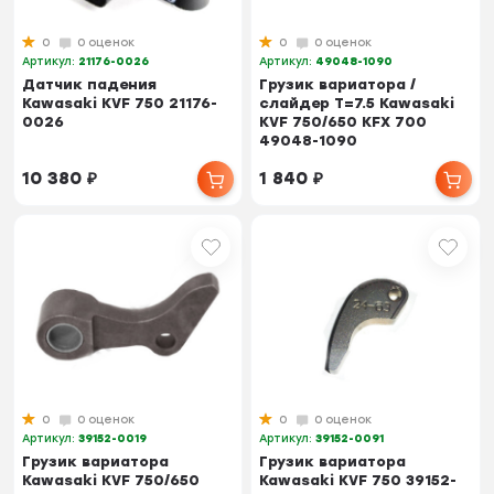
0
0 оценок
0
0 оценок
Артикул:
21176-0026
Артикул:
49048-1090
Датчик падения
Грузик вариатора /
Kawasaki KVF 750 21176-
слайдер T=7.5 Kawasaki
0026
KVF 750/650 KFX 700
49048-1090
10 380
₽
1 840
₽
0
0 оценок
0
0 оценок
Артикул:
39152-0019
Артикул:
39152-0091
Грузик вариатора
Грузик вариатора
Kawasaki KVF 750/650
Kawasaki KVF 750 39152-