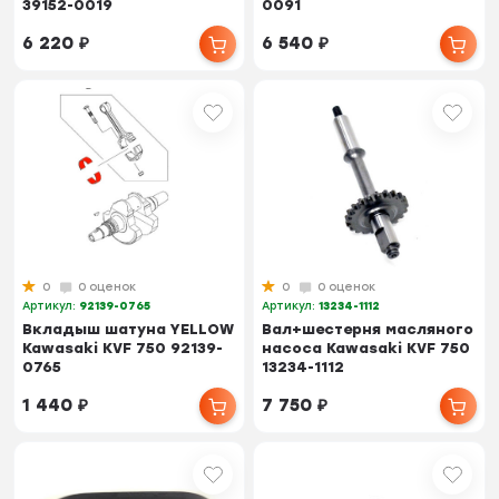
39152-0019
0091
6 220
₽
6 540
₽
0
0 оценок
0
0 оценок
Артикул:
92139-0765
Артикул:
13234-1112
Вкладыш шатуна YELLOW
Вал+шестерня масляного
Kawasaki KVF 750 92139-
насоса Kawasaki KVF 750
0765
13234-1112
1 440
₽
7 750
₽