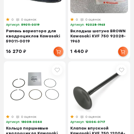
0
0 оценок
0
0 оценок
Артикул:
59011-0019
Артикул:
92028-1963
Ремень вариатора для
Вкладыш шатуна BROWN
квадроциклов Kawasaki
Kawasaki KVF 750 92028-
59011-0019
1963
16 270
₽
1 440
₽
0
0 оценок
0
0 оценок
Артикул:
13008-0040
Артикул:
12004-0717
Кольца поршневые
Клапан впускной
квадроцикла Kawasaki
Kawasaki KVF 750 12004-