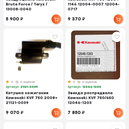
Brute Force / Teryx /
1146 12004-0007 12004-
13008-0040
0717
5 900
₽
9 370
₽
0
0 оценок
0
0 оценок
Артикул:
21121-0039
Артикул:
12046-1203
Катушка зажигания
Звезда распредвала
Kawasaki KVF 750 2008+
Kawasaki KVF 750/650
21121-0039
12046-1203
9 070
₽
7 850
₽