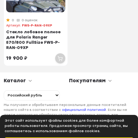
0
0 оценок
Артикул:
FWS-P-RAN-09XP
Стекло лобовое полное
для Polaris Ranger
570/800 FullSize FWS-P-
RAN-09XP
19 900
₽
Каталог
Покупателям
Мы получаем и обрабатываем персональные данные посетителей
нашего сайта в соответствии с
официальной политикой
. Если вы не
даете согласия на обработку своих персональных данных, вам
необходимо покинуть наш сайт.
Этот сайт использует файлы cookies для более комфортной
работы пользователя. Продолжая просмотр страниц сайта, вы
соглашаетесь с использованием файлов cookies.