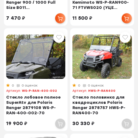
Ranger 900 / 1000 Full
Kemimoto WS-P-RAN900-
Size B011...
71 FTVWS020 (УЦЕ...
7 470
₽
11 500
₽
0
0 оценок
0
0 оценок
Артикул:
WS-P-RAN-400-002
Артикул:
HWS-P-RAN400
Стекло лобовое полное
Стекло половинка для
SuperAtv для Polaris
квадроциклов Polaris
Ranger 2879108 WS-P-
Ranger 2878757 HWS-P-
RAN-400-002-70
RAN400-70
19 900
₽
30 330
₽