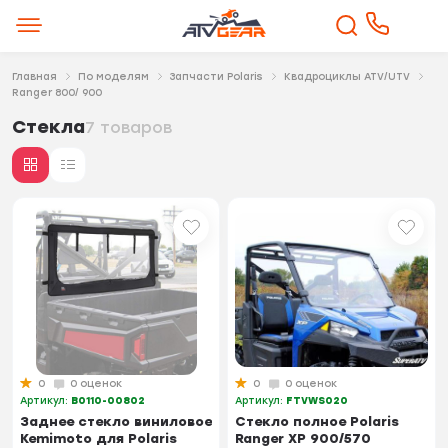
Главная
По моделям
Запчасти Polaris
Квадроциклы ATV/UTV
Ranger 800/ 900
Стекла
7 товаров
0
0 оценок
0
0 оценок
Артикул:
B0110-00802
Артикул:
FTVWS020
Заднее стекло виниловое
Стекло полное Polaris
Kemimoto для Polaris
Ranger XP 900/570