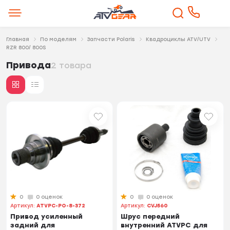
Главная
По моделям
Запчасти Polaris
Квадроциклы ATV/UTV
RZR 800/ 800S
Привода
2 товара
0
0 оценок
0
0 оценок
Артикул:
ATVPC-PO-8-372
Артикул:
CVJ560
Привод усиленный
Шрус передний
задний для
внутренний ATVPC для