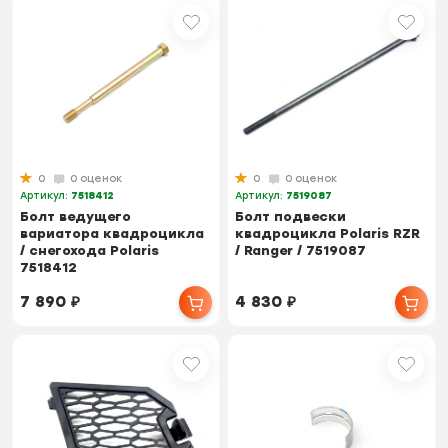
0
0 оценок
0
0 оценок
Артикул:
7518412
Артикул:
7519087
Болт ведущего
Болт подвески
вариатора квадроцикла
квадроцикла Polaris RZR
/ снегохода Polaris
/ Ranger / 7519087
7518412
7 890
₽
4 830
₽