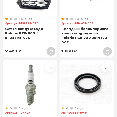
0
0 оценок
0
0 оценок
Артикул:
5438798-070
Артикул:
3514673-002
Сетка воздуховода
Вкладыш балансирного
Polaris RZR-900 /
вала квадроцикла
5438798-070
Polaris RZR 900 3514673-
002
2 450
₽
1 030
₽
0
0 оценок
0
0 оценок
Артикул:
RG4YCX
Артикул:
5413948