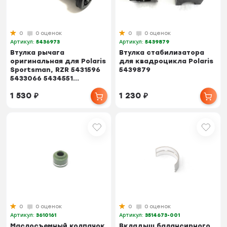
0
0 оценок
0
0 оценок
Артикул:
5436973
Артикул:
5439879
Втулка рычага
Втулка стабилизатора
оригинальная для Polaris
для квадроцикла Polaris
Sportsman, RZR 5431596
5439879
5433066 5434551...
1 530
₽
1 230
₽
0
0 оценок
0
0 оценок
Артикул:
3610161
Артикул:
3514673-001
Маслосъемный колпачок
Вкладыш балансирного