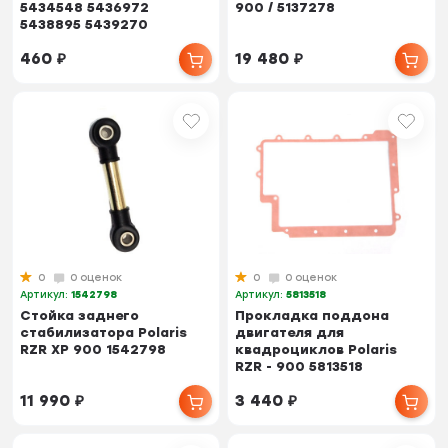
5434548 5436972
900 / 5137278
5438895 5439270
460
₽
19 480
₽
0
0 оценок
0
0 оценок
Артикул:
1542798
Артикул:
5813518
Стойка заднего
Прокладка поддона
стабилизатора Polaris
двигателя для
RZR XP 900 1542798
квадроциклов Polaris
RZR - 900 5813518
11 990
₽
3 440
₽