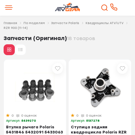
Главная
По моделям
Запчасти Polaris
Квадроциклы ATV/UTV
RZR 900 (11-14)
Запчасти (Оригинал)
18 товаров
0
0 оценок
0
0 оценок
Артикул:
5439270
Артикул:
5137278
Втулка рычага Polaris
Ступица задняя
5431846 5432091 5433063
квадроцикла Polaris RZR