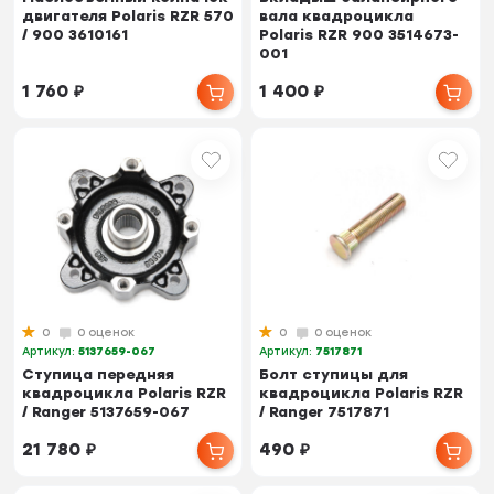
двигателя Polaris RZR 570
вала квадроцикла
/ 900 3610161
Polaris RZR 900 3514673-
001
1 760
₽
1 400
₽
0
0 оценок
0
0 оценок
Артикул:
5137659-067
Артикул:
7517871
Ступица передняя
Болт ступицы для
квадроцикла Polaris RZR
квадроцикла Polaris RZR
/ Ranger 5137659-067
/ Ranger 7517871
21 780
₽
490
₽