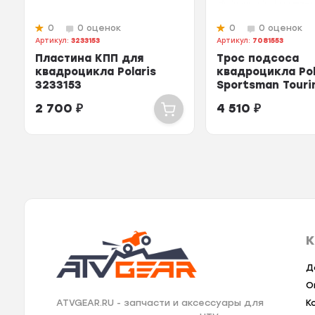
0
0 оценок
0
0 оценок
Артикул:
3233153
Артикул:
7081553
Пластина КПП для
Трос подсоса
квадроцикла Polaris
квадроцикла Pol
3233153
Sportsman Touri
7081553
2 700
₽
4 510
₽
К
Д
О
К
ATVGEAR.RU - запчасти и аксессуары для