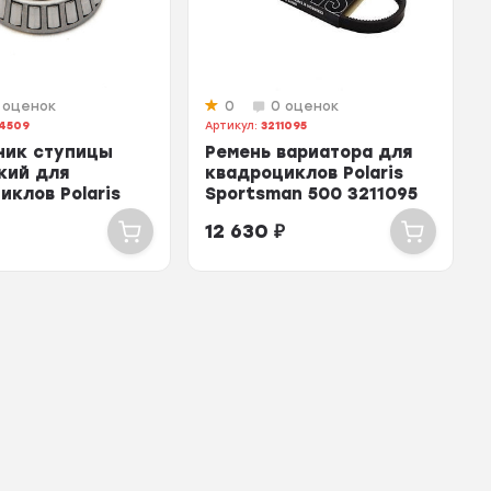
 оценок
0
0 оценок
4509
Артикул:
3211095
ник ступицы
Ремень вариатора для
кий для
квадроциклов Polaris
иклов Polaris
Sportsman 500 3211095
12 630
₽