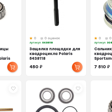
0
0 оценок
0
0
Артикул:
5438118
Артикул:
30
пицы
Защелка площадки для
Сальник
квадроцикла Polaris
квадроц
laris
5438118
Sportsma
308483
450
₽
7 510
₽