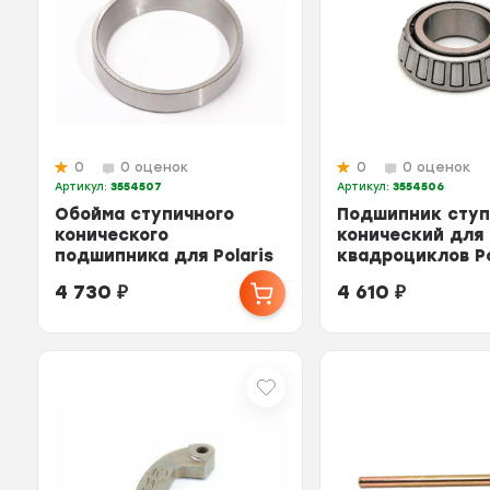
0
0 оценок
0
0 оценок
Артикул:
3554507
Артикул:
3554506
Обойма ступичного
Подшипник сту
конического
конический для
подшипника для Polaris
квадроциклов Po
3554507
3554506
4 730
₽
4 610
₽