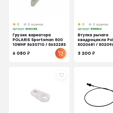
0
0 оценок
0
0 оценок
Артикул:
5632283
Артикул:
5133806
Грузик вариатора
Втулка рычага
POLARIS Sportsman 500
квадроцикла Pol
10WHF 5630710 / 5632283
5020681 / 50209
5133806
6 050
₽
3 200
₽