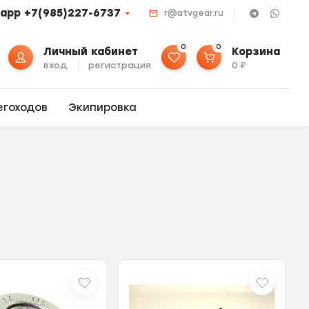
app +7(985)227-6737
r@atvgear.ru
0
0
Личный кабинет
Корзина
вход
регистрация
0
₽
егоходов
Экипировка