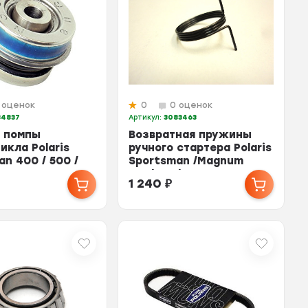
 оценок
0
0 оценок
84837
Артикул:
3083463
 помпы
Возвратная пружины
икла Polaris
ручного стартера Polaris
n 400 / 500 /
Sportsman /Magnum
7
500/400/330 308...
1 240
₽