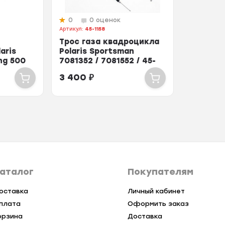
0
0 оценок
Артикул:
45-1158
Трос газа квадроцикла
aris
Polaris Sportsman
ng 500
7081352 / 7081552 / 45-
1158
3 400
₽
аталог
Покупателям
оставка
Личный кабинет
плата
Оформить заказ
орзина
Доставка