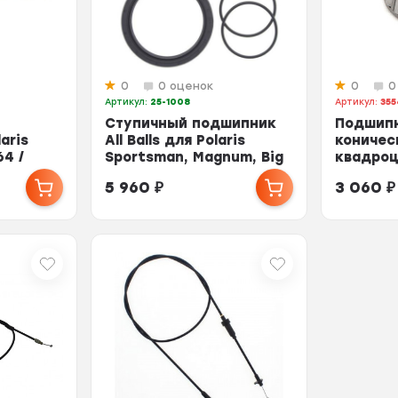
0
0 оценок
0
0
Артикул:
25-1008
Артикул:
355
Ступичный подшипник
Подшип
aris
All Balls для Polaris
коничес
64 /
Sportsman, Magnum, Big
квадроц
Boss до 2002...
3554509
5 960
₽
3 060
₽