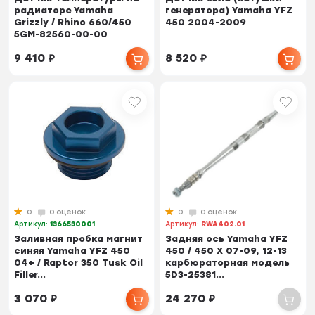
радиаторе Yamaha
генератора) Yamaha YFZ
Grizzly / Rhino 660/450
450 2004-2009
5GM-82560-00-00
9 410
₽
8 520
₽
0
0 оценок
0
0 оценок
Артикул:
1366530001
Артикул:
RWA402.01
Заливная пробка магнит
Задняя ось Yamaha YFZ
синяя Yamaha YFZ 450
450 / 450 X 07-09, 12-13
04+ / Raptor 350 Tusk Oil
карбюраторная модель
Filler...
5D3-25381...
3 070
₽
24 270
₽