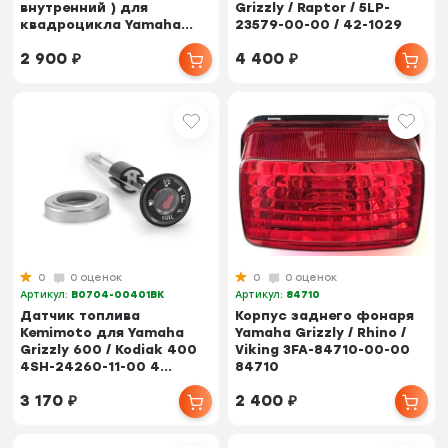
внутренний ) для
Grizzly / Raptor / 5LP-
квадроцикла Yamaha...
23579-00-00 / 42-1029
2 900
₽
4 400
₽
0
0 оценок
0
0 оценок
Артикул:
B0704-00401BK
Артикул:
84710
Датчик топлива
Корпус заднего фонаря
Kemimoto для Yamaha
Yamaha Grizzly / Rhino /
Grizzly 600 / Kodiak 400
Viking 3FA-84710-00-00
4SH-24260-11-00 4...
84710
3 170
₽
2 400
₽