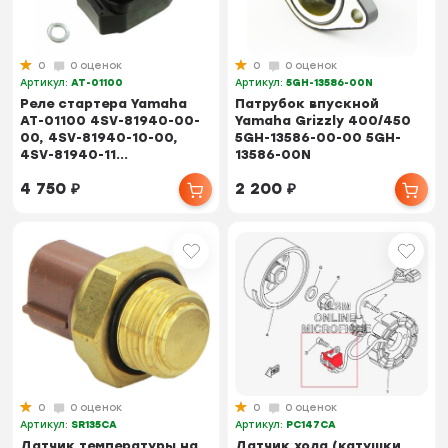
0
0 оценок
0
0 оценок
Артикул:
AT-01100
Артикул:
5GH-13586-00N
Реле стартера Yamaha
Патрубок впускной
AT-01100 4SV-81940-00-
Yamaha Grizzly 400/450
00, 4SV-81940-10-00,
5GH-13586-00-00 5GH-
4SV-81940-11...
13586-00N
4 750
₽
2 200
₽
0
0 оценок
0
0 оценок
Артикул:
SR135CA
Артикул:
PC147CA
Датчик температуры на
Датчик хола (катушки