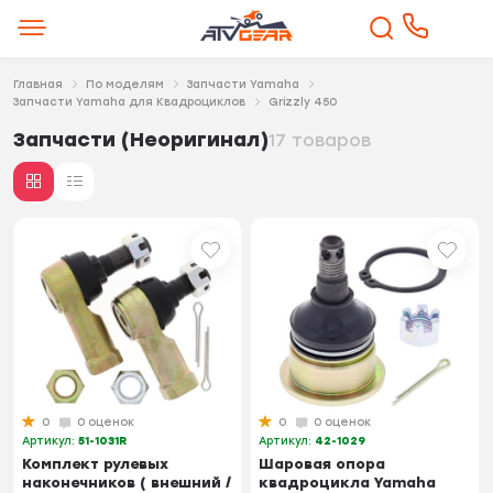
Главная
По моделям
Запчасти Yamaha
Запчасти Yamaha для Квадроциклов
Grizzly 450
Запчасти (Неоригинал)
17 товаров
0
0 оценок
0
0 оценок
Артикул:
51-1031R
Артикул:
42-1029
Комплект рулевых
Шаровая опора
наконечников ( внешний /
квадроцикла Yamaha