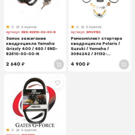
0
0 оценок
0
0 оценок
Артикул:
5ND-82510-00-00-N
Артикул:
SMU9152
Замок зажигания
Ремкомплект стартера
квадроцикла Yamaha
квадроцикла Polaris /
Grizzly 400 / 450 / 5ND-
Suzuki / Yamaha /
82510-00-00-N
3086242 / 31132-...
2 640
₽
4 900
₽
0
0 оценок