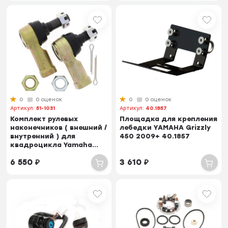
0
0 оценок
0
0 оценок
Артикул:
51-1031
Артикул:
40.1857
Комплект рулевых
Площадка для крепления
наконечников ( внешний /
лебедки YAMAHA Grizzly
внутренний ) для
450 2009+ 40.1857
квадроцикла Yamaha...
6 550
₽
3 610
₽