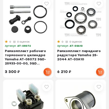
0
0 оценок
0
0 оценок
Артикул:
AT-05072
Артикул:
AT-03A10
Ремкомплект рабочего
Ремкомплект переднего
тормозного цилиндра
редуктора Yamaha 25-
Yamaha AT-05072 3GD-
2044 AT-03A10
25933-00-00, 3GD...
3 300
₽
6 210
₽