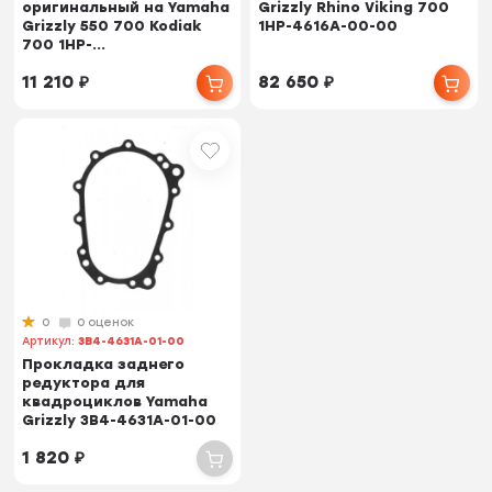
оригинальный на Yamaha
Grizzly Rhino Viking 700
Grizzly 550 700 Kodiak
1HP-4616A-00-00
700 1HP-...
11 210
₽
82 650
₽
0
0 оценок
Артикул:
3B4-4631A-01-00
Прокладка заднего
редуктора для
квадроциклов Yamaha
Grizzly 3B4-4631A-01-00
1 820
₽