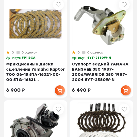
0
0 оценок
0
0 оценок
Артикул:
FP116CA
Артикул:
5YT-2580W-N
Фрикционные диски
Суппорт задний YAMAHA
сцепления Yamaha Raptor
BANSHEE 350 1987-
700 06-15 5TA-16321-00-
2006/WARRIOR 350 1987-
00 5TG-16331...
2004 5YT-2580W-N
6 900
₽
6 490
₽