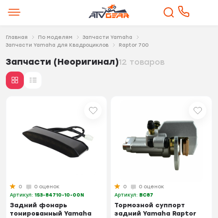
Главная
По моделям
Запчасти Yamaha
Запчасти Yamaha для Квадроциклов
Raptor 700
Запчасти (Неоригинал)
12 товаров
0
0 оценок
0
0 оценок
Артикул:
1S3-84710-10-00N
Артикул:
BC87
Задний фонарь
Тормозной суппорт
тонированный Yamaha
задний Yamaha Raptor