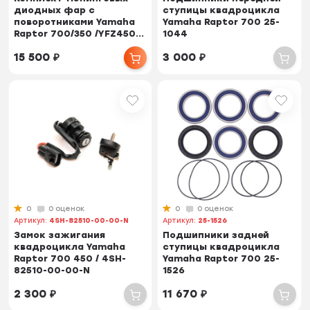
диодных фар с
ступицы квадроцикла
поворотниками Yamaha
Yamaha Raptor 700 25-
Raptor 700/350 /YFZ450...
1044
15 500
₽
3 000
₽
0
0 оценок
0
0 оценок
Артикул:
4SH-82510-00-00-N
Артикул:
25-1526
Замок зажигания
Подшипники задней
квадроцикла Yamaha
ступицы квадроцикла
Raptor 700 450 / 4SH-
Yamaha Raptor 700 25-
82510-00-00-N
1526
2 300
₽
11 670
₽