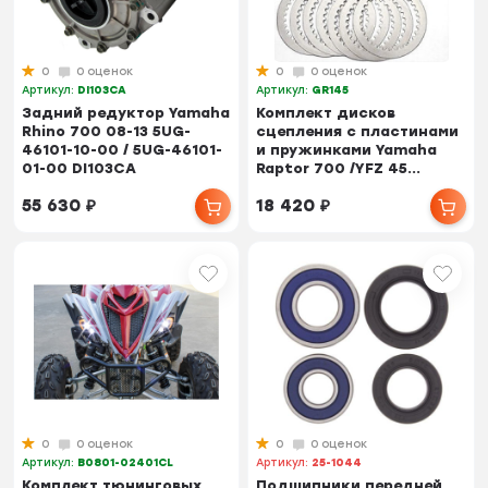
0
0 оценок
0
0 оценок
Артикул:
DI103CA
Артикул:
GR145
Задний редуктор Yamaha
Комплект дисков
Rhino 700 08-13 5UG-
сцепления c пластинами
46101-10-00 / 5UG-46101-
и пружинками Yamaha
01-00 DI103CA
Raptor 700 /YFZ 45...
55 630
₽
18 420
₽
0
0 оценок
0
0 оценок
Артикул:
B0801-02401CL
Артикул:
25-1044
Комплект тюнинговых
Подшипники передней