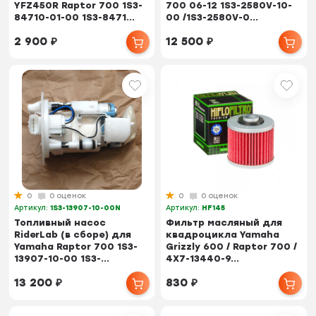
YFZ450R Raptor 700 1S3-
700 06-12 1S3-2580V-10-
84710-01-00 1S3-8471...
00 /1S3-2580V-0...
2 900
₽
12 500
₽
0
0 оценок
0
0 оценок
Артикул:
1S3-13907-10-00N
Артикул:
HF145
Топливный насос
Фильтр масляный для
RiderLab (в сборе) для
квадроцикла Yamaha
Yamaha Raptor 700 1S3-
Grizzly 600 / Raptor 700 /
13907-10-00 1S3-...
4X7-13440-9...
13 200
₽
830
₽