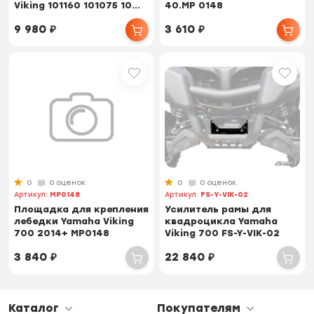
Viking 101160 101075 10...
40.MP 0148
9 980
₽
3 610
₽
0
0 оценок
0
0 оценок
Артикул:
MP0148
Артикул:
FS-Y-VIK-02
Площадка для крепления
Усилитель рамы для
лебедки Yamaha Viking
квадроцикла Yamaha
700 2014+ MP0148
Viking 700 FS-Y-VIK-02
3 840
₽
22 840
₽
Каталог
Покупателям