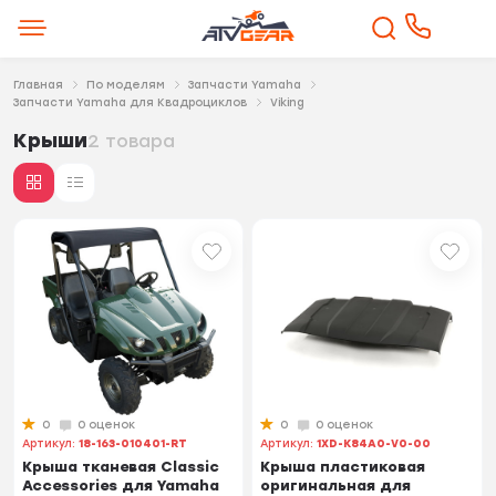
Главная
По моделям
Запчасти Yamaha
Запчасти Yamaha для Квадроциклов
Viking
Крыши
2 товара
0
0 оценок
0
0 оценок
Артикул:
18-163-010401-RT
Артикул:
1XD-K84A0-V0-00
Крыша тканевая Classic
Крыша пластиковая
Accessories для Yamaha
оригинальная для