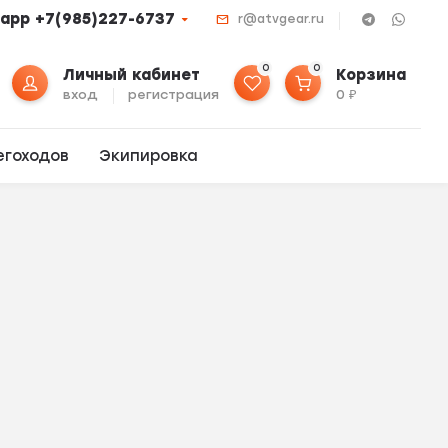
app +7(985)227-6737
r@atvgear.ru
0
0
Личный кабинет
Корзина
вход
регистрация
0
₽
егоходов
Экипировка