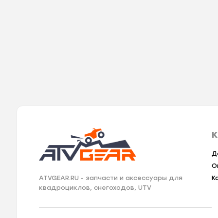
К
Д
О
К
ATVGEAR.RU - запчасти и аксессуары для
квадроциклов, снегоходов, UTV