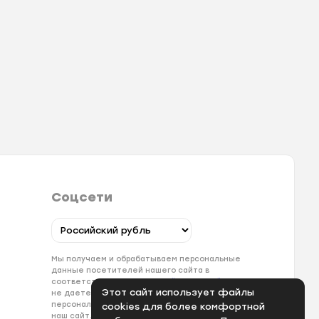
Соцсети
Мы получаем и обрабатываем персональные
данные посетителей нашего сайта в
соответствии с
официальной политикой
. Если вы
Этот сайт использует файлы
не даете согласия на обработку своих
персональных данных, вам необходимо покинуть
cookies для более комфортной
наш сайт.