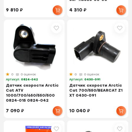
9 810
₽
4 310
₽
0
0 оценок
0
0 оценок
Артикул:
0824-042
Артикул:
0430-091
Датчик скорости Arctic
Датчик скорости Arctic
Cat ATV
Cat 700/550/BEARCAT Z1
1000/700/650/550/500
XT 0430-091
0824-015 0824-042
7 090
₽
10 040
₽