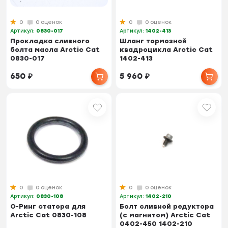
0
0 оценок
0
0 оценок
Артикул:
0830-017
Артикул:
1402-413
Прокладка сливного
Шланг тормозной
болта масла Arctic Cat
квадроцикла Arctic Cat
0830-017
1402-413
650
₽
5 960
₽
0
0 оценок
0
0 оценок
Артикул:
0830-108
Артикул:
1402-210
О-Ринг статора для
Болт сливной редуктора
Arctic Cat 0830-108
(с магнитом) Arctic Cat
0402-450 1402-210