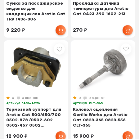
Сумка за пассажирское
Прокладка датчика
сиденье для
температуры для Arctic
квадроциклов Arctic Cat
Cat 0423-390 1602-213
TRV 1436-306
9 220
₽
270
₽
0
0 оценок
0
0 оценок
Артикул:
1436-422N
Артикул:
CLT-365
Тормозной суппорт для
Колокол сцепления
Arctic Cat 500/650/700
Gorilla Works для Arctic
0502-878 /0502-602
Cat 0823-365 0823-556
0502-457 0502...
CLT-365
12 900
₽
15 900
₽