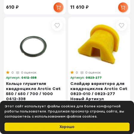
610
₽
11 610
₽
0
0 оценок
0
0 оценок
Артикул:
0412-338
Артикул:
0823-277
Кольцо глушителя
Слайдер вариатора для
квадроцикла Arctic Cat
квадроциклов Arctic Cat
550 / 650 / 700 / 1000
0823-010 / 0823-277
0412-338
Новый Артикул
Этот сайт использует файлы cookies для более комфортной
1 900
₽
770
₽
работы пользователя. Продолжая просмотр страниц сайта, вы
соглашаетесь с использованием файлов cookies.
Хорошо
Главная
Каталог
Избранное
Профиль
Корзина