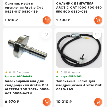
Сальник муфты
САЛЬНИК ДВИГАТЕЛЯ
сцепления Arctic Cat
ARCTIC CAT 1000 700 650
0823-017 0830-189
550 500 0830-035
1 610
₽
1 700
₽
0
0 оценок
0
0 оценок
Артикул:
0805-467N
Артикул:
0570-243
Балансирный вал для
Топливный шланг для
квадроцикла Arctic Cat
квадроциклов Arctic Cat
ALTERRA 700 2019+ 0805-
0570-243
467 0805-467N
6 970
₽
10 210
₽