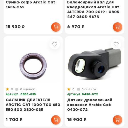
Сумка-кофр Arctic Cat
Балансирный вал для
1436-262
квадроцикла Arctic Cat
ALTERRA 700 2019+ 0805-
467 0805-467N
15 930
₽
6 970
₽
0
0 оценок
0
0 оценок
Артикул:
0830-035
Артикул:
0430-072
САЛЬНИК ДВИГАТЕЛЯ
Датчик дроссельной
ARCTIC CAT 1000 700 650
заслонки Arctic Cat
550 500 0830-035
0430-072
1 700
₽
15 900
₽