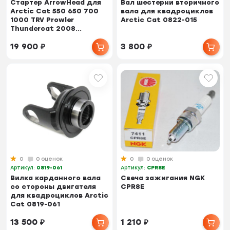
Стартер ArrowHead для
Вал шестерни вторичного
Arctic Cat 550 650 700
вала для квадроциклов
1000 TRV Prowler
Arctic Cat 0822-015
Thundercat 2008...
19 900
₽
3 800
₽
0
0 оценок
0
0 оценок
Артикул:
0819-061
Артикул:
CPR8E
Вилка карданного вала
Свеча зажигания NGK
со стороны двигателя
CPR8E
для квадроциклов Arctic
Cat 0819-061
13 500
₽
1 210
₽