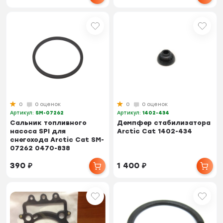
0
0 оценок
0
0 оценок
Артикул:
SM-07262
Артикул:
1402-434
Сальник топливного
Демпфер стабилизатора
насоса SPI для
Arctic Cat 1402-434
снегохода Arctic Cat SM-
07262 0470-838
390
₽
1 400
₽