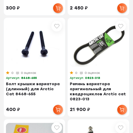
300
₽
2 450
₽
0
0 оценок
0
0 оценок
Артикул:
8468-655
Артикул:
0823-013
Болт крышки вариатора
Ремень вариатора
(длинный) для Arctic
оригинальный для
Cat 8468-655
квадроциклов Arctic cat
0823-013
400
₽
21 900
₽