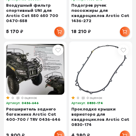
Воздушный фильтр
Подогрев ручек
спортивный UNI для
пассажиры для
Arctic Cat 550 650 700
квадроциклов Arctic Cat
0470-558
1436-272
5 170
₽
18 210
₽
0
0 оценок
0
0 оценок
Артикул:
0436-646
Артикул:
0830-174
Расширитель заднего
Прокладка крышки
багажника Arctic Cat
вариатора для
400-700 / TRV 0436-646
квадроциклов Arctic Cat
0830-174
3 900
₽
4 380
₽