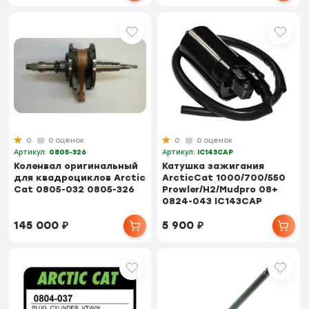
0
0 оценок
0
0 оценок
Артикул:
0805-326
Артикул:
IC143CAP
Коленвал оригинальный
Катушка зажигания
для квадроциклов Arctic
ArcticCat 1000/700/550
Cat 0805-032 0805-326
Prowler/H2/Mudpro 08+
0824-043 IC143CAP
145 000
₽
5 900
₽