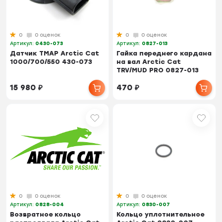
0
0 оценок
0
0 оценок
Артикул:
0430-073
Артикул:
0827-013
Датчик TMAP Arctic Cat
Гайка переднего кардана
1000/700/550 430-073
на вал Arctic Cat
TRV/MUD PRO 0827-013
15 980
₽
470
₽
0
0 оценок
0
0 оценок
Артикул:
0828-004
Артикул:
0830-007
Возвратное кольцо
Кольцо уплотнительное