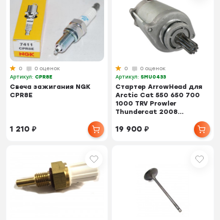
0
0 оценок
0
0 оценок
Артикул:
CPR8E
Артикул:
SMU0433
Свеча зажигания NGK
Стартер ArrowHead для
CPR8E
Arctic Cat 550 650 700
1000 TRV Prowler
Thundercat 2008...
1 210
₽
19 900
₽