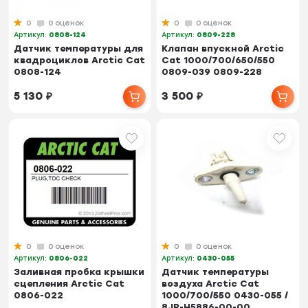
0
0 оценок
0
0 оценок
Артикул:
0808-124
Артикул:
0809-228
Датчик температуры для
Клапан впускной Arctic
квадроциклов Arctic Cat
Cat 1000/700/650/550
0808-124
0809-039 0809-228
5 130
₽
3 500
₽
0
0 оценок
0
0 оценок
Артикул:
0806-022
Артикул:
0430-055
Заливная пробка крышки
Датчик температуры
сцепления Arctic Cat
воздуха Arctic Cat
0806-022
1000/700/550 0430-055 /
8JP-H5886-00-00