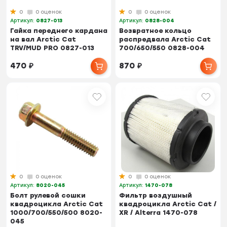
0
0 оценок
0
0 оценок
Артикул:
0827-013
Артикул:
0828-004
Гайка переднего кардана
Возвратное кольцо
на вал Arctic Cat
распредвала Arctic Cat
TRV/MUD PRO 0827-013
700/650/550 0828-004
470
₽
870
₽
0
0 оценок
0
0 оценок
Артикул:
8020-045
Артикул:
1470-078
Болт рулевой сошки
Фильтр воздушный
квадроцикла Arctic Cat
квадроцикла Arctic Cat /
1000/700/550/500 8020-
XR / Alterra 1470-078
045