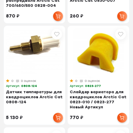
распредвала Arctic Cat
Arctic Cat 0830-007
700/650/550 0828-004
870
₽
260
₽
0
0 оценок
0
0 оценок
Артикул:
0808-124
Артикул:
0823-277
Датчик температуры для
Слайдер вариатора для
квадроциклов Arctic Cat
квадроциклов Arctic Cat
0808-124
0823-010 / 0823-277
Новый Артикул
5 130
₽
770
₽