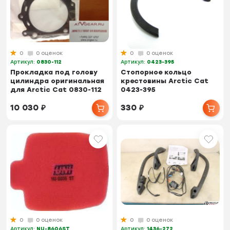
0
0 оценок
0
0 оценок
Артикул:
0830-112
Артикул:
0423-395
Прокладка под голову
Стопорное кольцо
цилиндра оригинальная
крестовины Arctic Cat
для Arctic Cat 0830-112
0423-395
10 030
₽
330
₽
0
0 оценок
0
0 оценок
Артикул:
NU-8606ST
Артикул:
1436-272