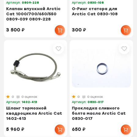
Артикул:
0809-228
Артикул:
0830-108
Клапан впускной Arctic
О-Ринг статора для
Cat 1000/700/650/550
Arctic Cat 0830-108
0809-039 0809-228
3 500
₽
300
₽
0
0 оценок
0
0 оценок
Артикул:
1402-413
Артикул:
0830-017
Шланг тормозной
Прокладка сливного
квадроцикла Arctic Cat
болта масла Arctic Cat
1402-413
0830-017
5 960
₽
650
₽