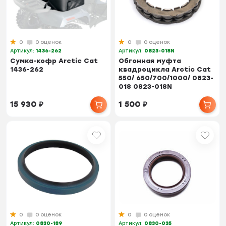
0
0 оценок
0
0 оценок
Артикул:
1436-262
Артикул:
0823-018N
Сумка-кофр Arctic Cat
Обгонная муфта
1436-262
квадроцикла Arctic Cat
550/ 650/700/1000/ 0823-
018 0823-018N
15 930
₽
1 500
₽
0
0 оценок
0
0 оценок
Артикул:
0830-189
Артикул:
0830-035