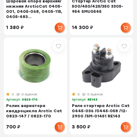
Шаровая опора верхняя/
Стартер Arctic Cat
нижняя ArcticCat 0405-
500/450/425/350 3305-
001, 0405-068, 0405-115,
954 SMU0545
0405-483...
1 380
₽
14 300
₽
0
0 оценок
0
0 оценок
Артикул:
0823-170
Артикул:
RE143
Ролик вариатора
Реле стартера Arctic Cat
квадроцикла Arctic Cat
0445-036 /0445-058 /12-
0823-147 / 0823-170
2900 /SM-01451 RE143
700
₽
3 500
₽