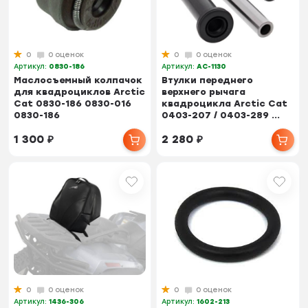
0
0 оценок
0
0 оценок
Артикул:
0830-186
Артикул:
AC-1130
Маслосъемный колпачок
Втулки переднего
для квадроциклов Arctic
верхнего рычага
Cat 0830-186 0830-016
квадроцикла Arctic Cat
0830-186
0403-207 / 0403-289 ...
1 300
₽
2 280
₽
0
0 оценок
0
0 оценок
Артикул:
1436-306
Артикул:
1602-213