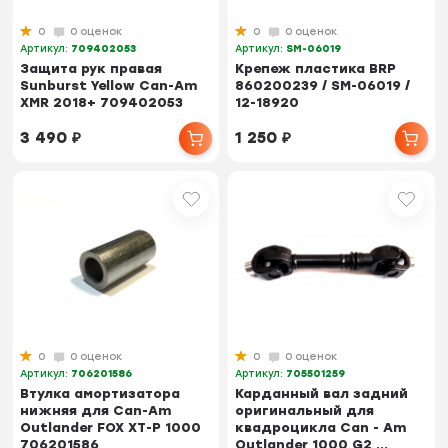
0
0 оценок
0
0 оценок
Артикул:
709402053
Артикул:
SM-06019
Защита рук правая
Крепеж пластика BRP
Sunburst Yellow Can-Am
860200239 / SM-06019 /
XMR 2018+ 709402053
12-18920
3 490
₽
1 250
₽
0
0 оценок
0
0 оценок
Артикул:
706201586
Артикул:
705501259
Втулка амортизатора
Карданный вал задний
нижняя для Can-Am
оригинальный для
Outlander FOX XT-P 1000
квадроцикла Can - Am
706201586
Outlander 1000 G2 ...