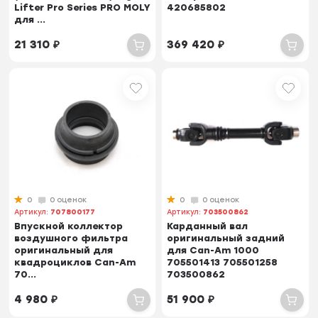
Lifter Pro Series PRO MOLY
420685802
для ...
21 310
₽
369 420
₽
0
0 оценок
0
0 оценок
Артикул:
707800177
Артикул:
703500862
Впускной коллектор
Карданный вал
воздушного фильтра
оригинальный задний
оригинальный для
для Can-Am 1000
квадроциклов Can-Am
705501413 705501258
70...
703500862
4 980
₽
51 900
₽