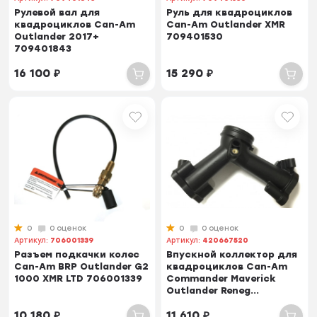
Рулевой вал для
Руль для квадроциклов
квадроциклов Can-Am
Can-Am Outlander XMR
Outlander 2017+
709401530
709401843
16 100
₽
15 290
₽
0
0 оценок
0
0 оценок
Артикул:
706001339
Артикул:
420667520
Разъем подкачки колес
Впускной коллектор для
Can-Am BRP Outlander G2
квадроциклов Can-Am
1000 XMR LTD 706001339
Commander Maverick
Outlander Reneg...
10 180
₽
11 610
₽