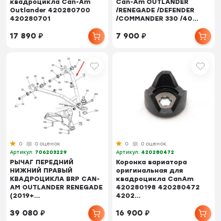
квадроцикла Can-Am
Can-Am OUTLANDER
Outlander 420280700
/RENEGADE /DEFENDER
420280701
/COMMANDER 330 /40...
17 890
₽
7 900
₽
0
0 оценок
0
0 оценок
Артикул:
706203229
Артикул:
420280472
РЫЧАГ ПЕРЕДНИЙ
Коронка вариатора
НИЖНИЙ ПРАВЫЙ
оригинальная для
КВАДРОЦИКЛА BRP CAN-
квадроцикла CanAm
AM OUTLANDER RENEGADE
420280198 420280472
(2019+...
4202...
39 080
₽
16 900
₽