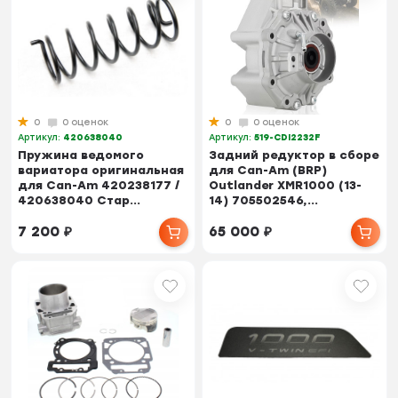
0
0 оценок
0
0 оценок
Артикул:
420638040
Артикул:
519-CDI2232F
Пружина ведомого
Задний редуктор в сборе
вариатора оригинальная
для Can-Am (BRP)
для Can-Am 420238177 /
Outlander XMR1000 (13-
420638040 Стар...
14) 705502546,...
7 200
₽
65 000
₽