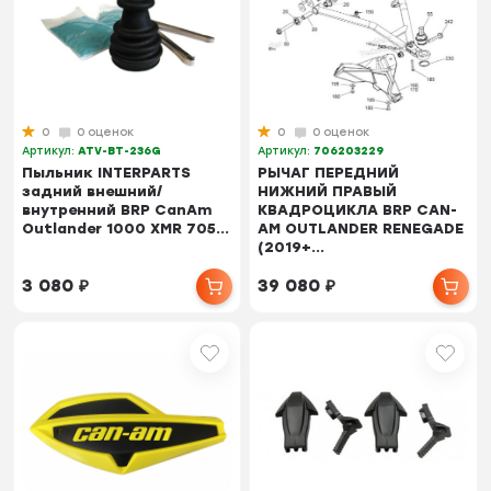
0
0 оценок
0
0 оценок
Артикул:
ATV-BT-236G
Артикул:
706203229
Пыльник INTERPARTS
РЫЧАГ ПЕРЕДНИЙ
задний внешний/
НИЖНИЙ ПРАВЫЙ
внутренний BRP CanAm
КВАДРОЦИКЛА BRP CAN-
Outlander 1000 XMR 705...
AM OUTLANDER RENEGADE
(2019+...
3 080
₽
39 080
₽