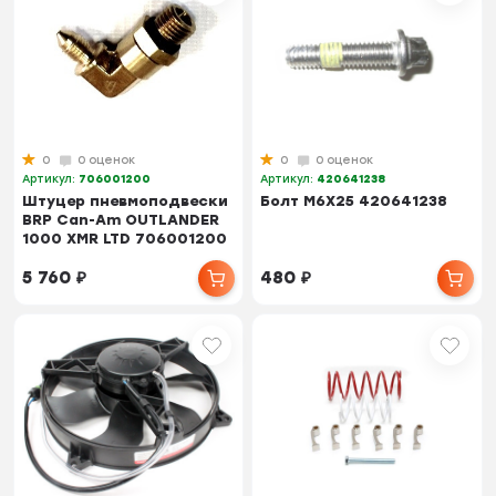
0
0 оценок
0
0 оценок
Артикул:
706001200
Артикул:
420641238
Штуцер пневмоподвески
Болт М6Х25 420641238
BRP Can-Am OUTLANDER
1000 XMR LTD 706001200
5 760
₽
480
₽