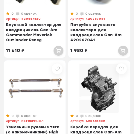
0
0 оценок
0
0 оценок
Артикул:
420667520
Артикул:
420267041
Впускной коллектор для
Патрубок впускного
квадроциклов Can-Am
коллектора для
Commander Maverick
квадроциклов Can-Am
Outlander Reneg...
420267041
11 610
₽
1 980
₽
0
0 оценок
0
0 оценок
Артикул:
PSTRKPM-C-1
Артикул:
420685802
Усиленные рулевые тяги
Коробка передач для
(с наконечниками) High
квадроциклов Can-Am