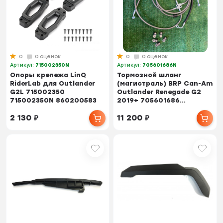
0
0 оценок
0
0 оценок
Артикул:
715002350N
Артикул:
705601686N
Опоры крепежа LinQ
Тормозной шланг
RiderLab для Outlander
(магистраль) BRP Can-Am
G2L 715002350
Outlander Renegade G2
715002350N 860200583
2019+ 705601686...
2 130
₽
11 200
₽