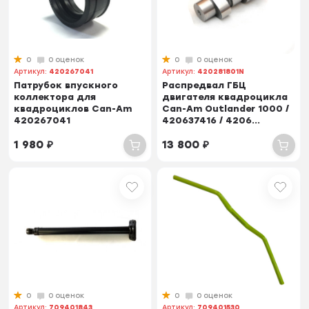
0
0 оценок
0
0 оценок
Артикул:
420267041
Артикул:
420281801N
Патрубок впускного
Распредвал ГБЦ
коллектора для
двигателя квадроцикла
квадроциклов Can-Am
Can-Am Outlander 1000 /
420267041
420637416 / 4206...
1 980
₽
13 800
₽
0
0 оценок
0
0 оценок
Артикул:
709401843
Артикул:
709401530