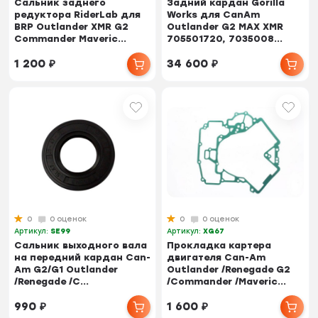
Сальник заднего
Задний кардан Gorilla
редуктора RiderLab для
Works для CanAm
BRP Outlander XMR G2
Outlander G2 MAX XMR
Commander Maveric...
705501720, 7035008...
1 200
₽
34 600
₽
0
0 оценок
0
0 оценок
Артикул:
SE99
Артикул:
XG67
Сальник выходного вала
Прокладка картера
на передний кардан Can-
двигателя Can-Аm
Am G2/G1 Outlander
Outlander /Renegade G2
/Renegade /C...
/Commander /Maveric...
990
₽
1 600
₽