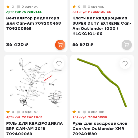
0
0 оценок
0
0 оценок
Артикул:
709200565
Артикул:
HLCKC1OL-SX
Вентилятор радиатора
Клатч кит квадроцикла
для Can-Am 709200458
SUPER DUTY EXTREME Can-
709200565
Am Outlander 1000 /
HLCKC1OL-SX
36 420
₽
56 570
₽
0
0 оценок
0
0 оценок
Артикул:
709402063
Артикул:
709401530
РУЛЬ ДЛЯ КВАДРОЦИКЛА
Руль для квадроциклов
BRP CAN-AM 2018
Can-Am Outlander XMR
709402063
709401530