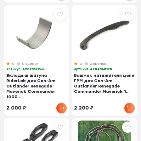
0
0 оценок
0
0 оценок
Артикул:
420233726N
Артикул:
420436017N
Вкладыш шатуна
Башмак натяжителя цепи
RiderLab для Can-Am
ГРМ для Can-Am
Outlander Renegade
Outlander Renegade
Maverick Commander
Commander Maverick 1...
1000...
2 000
₽
2 200
₽