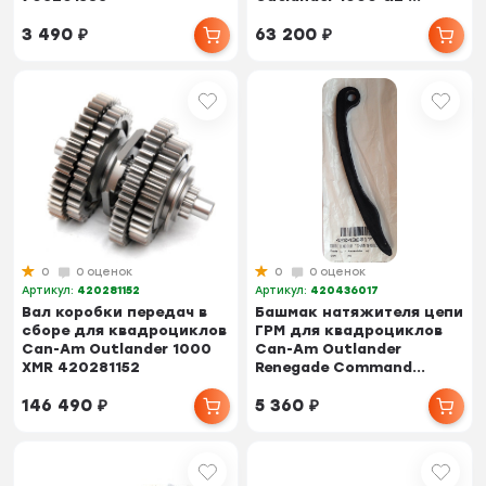
3 490
₽
63 200
₽
0
0 оценок
0
0 оценок
Артикул:
420281152
Артикул:
420436017
Вал коробки передач в
Башмак натяжителя цепи
сборе для квадроциклов
ГРМ для квадроциклов
Can-Am Outlander 1000
Can-Am Outlander
XMR 420281152
Renegade Command...
146 490
₽
5 360
₽