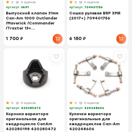
0
0 оценок
0
0 оценок
Артикул:
VA97
Артикул:
709401756
Выпускной клапан 31мм
Сошка рулевая BRP XMR
Can-Am 1000 Outlander
(2017+) 709401756
/Maverick /Commander
/Traxter 13+...
1 700
₽
6 150
₽
0
0 оценок
0
0 оценок
Артикул:
420280472
Артикул:
420248606
Коронка вариатора
Кулачки вариатора
оригинальная для
оригинальные для
квадроцикла CanAm
квадроциклов Can-Am
420280198 420280472
420248606