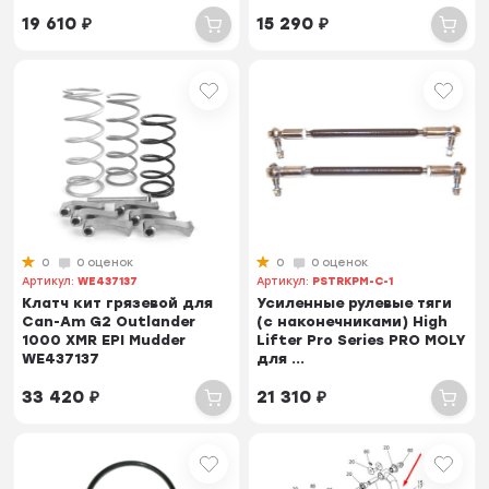
19 610
₽
15 290
₽
0
0 оценок
0
0 оценок
Артикул:
WE437137
Артикул:
PSTRKPM-C-1
Клатч кит грязевой для
Усиленные рулевые тяги
Can-Am G2 Outlander
(с наконечниками) High
1000 XMR EPI Mudder
Lifter Pro Series PRO MOLY
WE437137
для ...
33 420
₽
21 310
₽