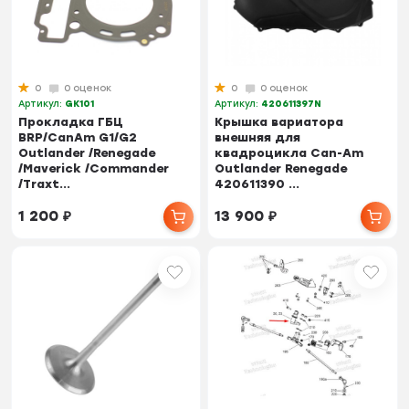
0
0 оценок
0
0 оценок
Артикул:
GK101
Артикул:
420611397N
Прокладка ГБЦ
Крышка вариатора
BRP/CanAm G1/G2
внешняя для
Outlander /Renegade
квадроцикла Can-Am
/Maverick /Commander
Outlander Renegade
/Traxt...
420611390 ...
1 200
₽
13 900
₽