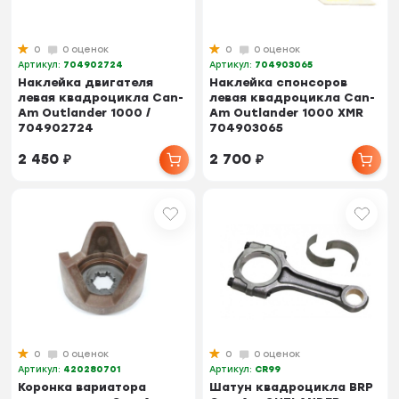
0
0 оценок
0
0 оценок
Артикул:
704902724
Артикул:
704903065
Наклейка двигателя
Наклейка спонсоров
левая квадроцикла Can-
левая квадроцикла Can-
Am Outlander 1000 /
Am Outlander 1000 XMR
704902724
704903065
2 450
₽
2 700
₽
0
0 оценок
0
0 оценок
Артикул:
420280701
Артикул:
CR99
Коронка вариатора
Шатун квадроцикла BRP