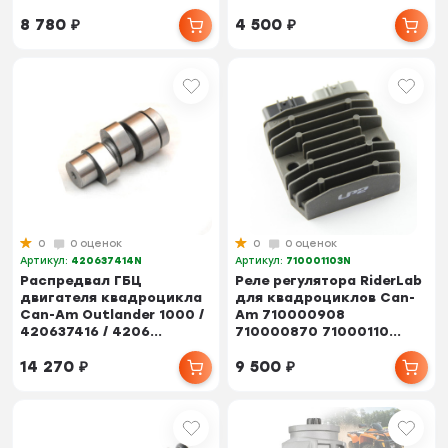
8 780
₽
4 500
₽
0
0 оценок
0
0 оценок
Артикул:
420637414N
Артикул:
710001103N
Распредвал ГБЦ
Реле регулятора RiderLab
двигателя квадроцикла
для квадроциклов Can-
Can-Am Outlander 1000 /
Am 710000908
420637416 / 4206...
710000870 71000110...
14 270
₽
9 500
₽