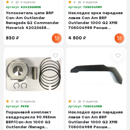
0
0 оценок
0
0 оценок
Артикул:
420236583N
Артикул:
705006989
Успокоитель цепи BRP
Накладка арки передняя
Can-Am Outlander
левая Can Am BRP
Renegade G2 Commander
Outlander 1000 G2 XMR
Maverick 42023658...
705006988 Расши...
830
₽
4 500
₽
0
0 оценок
0
0 оценок
Артикул:
PK98
Артикул:
705006988
Поршневой комплект
Накладка арки передняя
квадроцикла 90.955мм
левая Can Am BRP
BRP/Can-Am 1000 G2
Outlander 1000 G2 XMR
Outlander /Renega...
705006988 Расши...