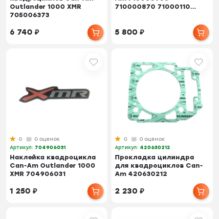
Outlander 1000 XMR
710000870 71000110...
705006373
6 740
₽
5 800
₽
0
0 оценок
0
0 оценок
Артикул:
704906031
Артикул:
420630212
Наклейка квадроцикла
Прокладка цилиндра
Can-Am Outlander 1000
для квадроциклов Can-
XMR 704906031
Am 420630212
1 250
₽
2 230
₽