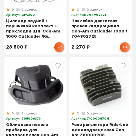
0
0 оценок
0
0 оценок
Артикул:
CPG100
Артикул:
704902725
Цилиндр задний +
Наклейка двигателя
поршневой комплект +
правая квадроцикла
прокладки ЦПГ Can-Am
Can-Am Outlander 1000 /
1000 Outlander /Re...
704902725
28 500
₽
2 270
₽
0
0 оценок
0
0 оценок
Артикул:
705006373
Артикул:
710000870N
Облицовка панели
Реле регулятора RiderLab
приборов для
для квадроциклов Can-
квадроциклов Can-Am
Am 710000908