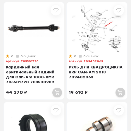
0
0 оценок
0
0 оценок
Артикул:
705501720
Артикул:
709402063
Карданный вал
РУЛЬ ДЛЯ КВАДРОЦИКЛА
оригинальный задний
BRP CAN-AM 2018
для Can-Am 1000-XMR
709402063
705501720 703500989
44 370
₽
19 610
₽