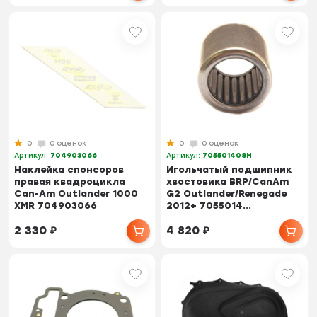
0
0 оценок
0
0 оценок
Артикул:
704903066
Артикул:
705501408H
Наклейка спонсоров
Игольчатый подшипник
правая квадроцикла
хвостовика BRP/CanAm
Can-Am Outlander 1000
G2 Outlander/Renegade
XMR 704903066
2012+ 7055014...
2 330
₽
4 820
₽