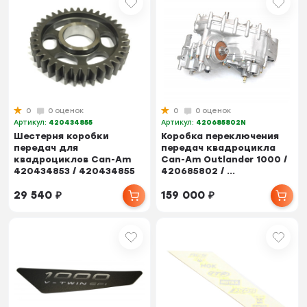
0
0 оценок
0
0 оценок
Артикул:
420434855
Артикул:
420685802N
Шестерня коробки
Коробка переключения
передач для
передач квадроцикла
квадроциклов Can-Am
Can-Am Outlander 1000 /
420434853 / 420434855
420685802 / ...
29 540
₽
159 000
₽