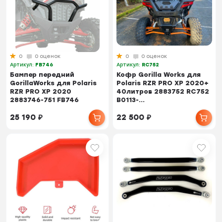
0
0 оценок
0
0 оценок
Артикул:
FB746
Артикул:
RC752
Бампер передний
Кофр Gorilla Works для
GorillaWorks для Polaris
Polaris RZR PRO XP 2020+
RZR PRO XP 2020
40литров 2883752 RC752
2883746-751 FB746
B0113-...
25 190
₽
22 500
₽