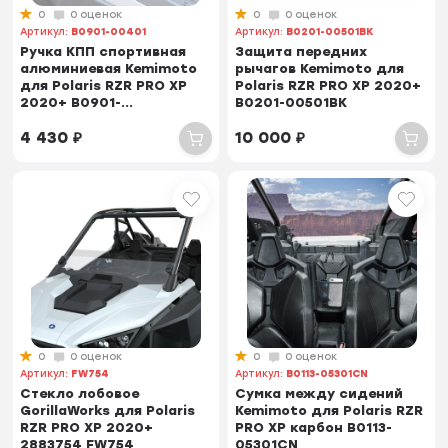
0
0 оценок
0
0 оценок
Артикул:
B0901-00401
Артикул:
B0201-00501BK
Ручка КПП спортивная
Защита передних
алюминиевая Kemimoto
рычагов Kemimoto для
для Polaris RZR PRO XP
Polaris RZR PRO XP 2020+
2020+ B0901-...
B0201-00501BK
4 430
₽
10 000
₽
0
0 оценок
0
0 оценок
Артикул:
FW754
Артикул:
B0113-05301CN
Стекло лобовое
Cумка между сидений
GorillaWorks для Polaris
Kemimoto для Polaris RZR
RZR PRO XP 2020+
PRO XP карбон B0113-
2883754 FW754
05301CN