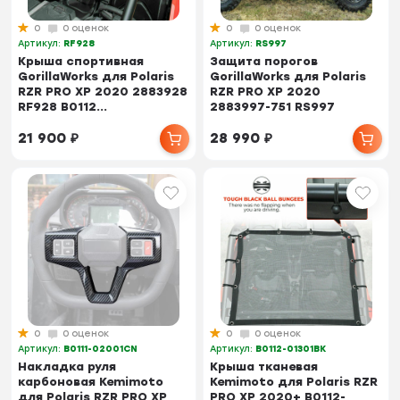
0
0 оценок
0
0 оценок
Артикул:
RF928
Артикул:
RS997
Крыша спортивная
Защита порогов
GorillaWorks для Polaris
GorillaWorks для Polaris
RZR PRO XP 2020 2883928
RZR PRO XP 2020
RF928 B0112...
2883997-751 RS997
21 900
₽
28 990
₽
0
0 оценок
0
0 оценок
Артикул:
B0111-02001CN
Артикул:
B0112-01301BK
Накладка руля
Крыша тканевая
карбоновая Kemimoto
Kemimoto для Polaris RZR
для Polaris RZR PRO XP
PRO XP 2020+ B0112-