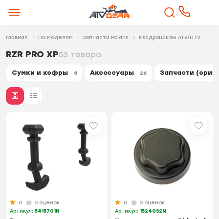
Главная
По моделям
Запчасти Polaris
Квадроциклы ATV/UTV
RZR PRO XP
53 товара
Сумки и кофры
Аксессуары
Запчасти (ориг
8
26
0
0 оценок
0
0 оценок
Артикул:
5415701N
Артикул:
1524032N