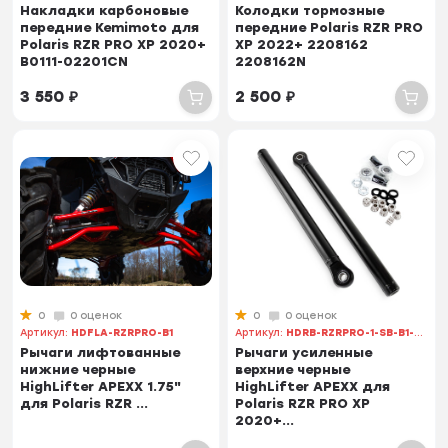
Накладки карбоновые
Колодки тормозные
передние Kemimoto для
передние Polaris RZR PRO
Polaris RZR PRO XP 2020+
XP 2022+ 2208162
B0111-02201CN
2208162N
3 550
₽
2 500
₽
0
0 оценок
0
0 оценок
Артикул:
HDFLA-RZRPRO-B1
Артикул:
HDRB-RZRPRO-1-SB-B1-SBI
Рычаги лифтованные
Рычаги усиленные
нижние черные
верхние черные
HighLifter APEXX 1.75"
HighLifter APEXX для
для Polaris RZR ...
Polaris RZR PRO XP
2020+...