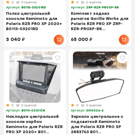
0
0 оценок
0
0 оценок
Артикул:
B0113-03201RD
Артикул:
ZRP-RZR-PROXP-RR
Полка центральной
Комплект задних
консоли Kemimoto для
рычагов Gorilla Works для
Polaris RZR PRO XP 2020+
Polaris RZR PRO XP ZRP-
B0113-03201RD
RZR-PROXP-RR...
3 040
₽
65 000
₽
0
0 оценок
0
0 оценок
Артикул:
B0111-02101CN
Артикул:
KM0026-2
Накладка центральной
Зеркало центральное с
консоли карбон
подсветкой Kemimoto
Kemimoto для Polaris RZR
для Polaris RZR PRO XP
PRO XP 2020+ B01...
2883763 B01...