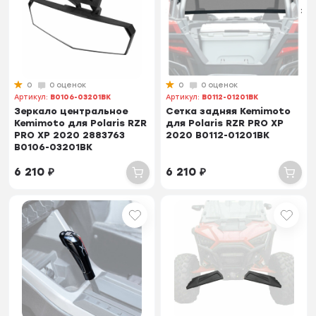
0
0 оценок
0
0 оценок
Артикул:
B0106-03201BK
Артикул:
B0112-01201BK
Зеркало центральное
Сетка задняя Kemimoto
Kemimoto для Polaris RZR
для Polaris RZR PRO XP
PRO XP 2020 2883763
2020 B0112-01201BK
B0106-03201BK
6 210
₽
6 210
₽