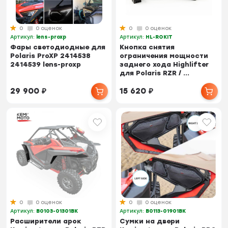
0
0 оценок
0
0 оценок
Артикул:
lens-proxp
Артикул:
HL-ROKIT
Фары светодиодные для
Кнопка снятия
Polaris ProXP 2414538
ограничения мощности
2414539 lens-proxp
заднего хода Highlifter
для Polaris RZR / ...
29 900
₽
15 620
₽
0
0 оценок
0
0 оценок
Артикул:
B0103-01301BK
Артикул:
B0113-01901BK
Расширители арок
Сумки на двери