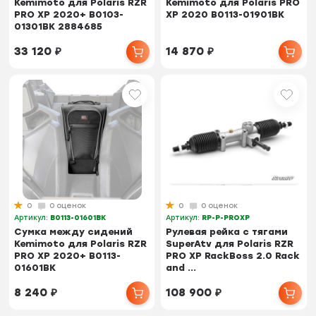
Kemimoto для Polaris RZR
Kemimoto для Polaris PRO
PRO XP 2020+ B0103-
XP 2020 B0113-01901BK
01301BK 2884685
33 120
₽
14 870
₽
0
0 оценок
0
0 оценок
Артикул:
B0113-01601BK
Артикул:
RP-P-PROXP
Cумка между сидений
Рулевая рейка с тягами
Kemimoto для Polaris RZR
SuperAtv для Polaris RZR
PRO XP 2020+ B0113-
PRO XP RackBoss 2.0 Rack
01601BK
and ...
8 240
₽
108 900
₽