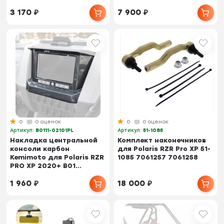
3 170
₽
7 900
₽
0
0 оценок
0
0 оценок
Артикул:
B0111-02101PL
Артикул:
51-1085
Накладка центральной
Комплект наконечников
консоли карбон
для Polaris RZR Pro XP 51-
Kemimoto для Polaris RZR
1085 7061257 7061258
PRO XP 2020+ B01...
1 960
₽
18 000
₽