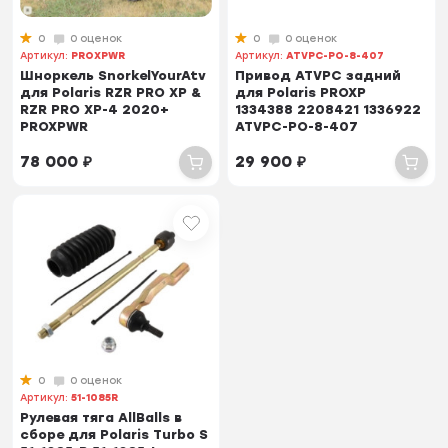
0
0 оценок
0
0 оценок
Артикул:
PROXPWR
Артикул:
ATVPC-PO-8-407
Шноркель SnorkelYourAtv
Привод ATVPC задний
для Polaris RZR PRO XP &
для Polaris PROXP
RZR PRO XP-4 2020+
1334388 2208421 1336922
PROXPWR
ATVPC-PO-8-407
78 000
₽
29 900
₽
0
0 оценок
Артикул:
51-1085R
Рулевая тяга AllBalls в
сборе для Polaris Turbo S