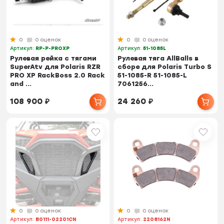
0
0 оценок
0
0 оценок
Артикул:
RP-P-PROXP
Артикул:
51-1085L
Рулевая рейка с тягами
Рулевая тяга AllBalls в
SuperAtv для Polaris RZR
сборе для Polaris Turbo S
PRO XP RackBoss 2.0 Rack
51-1085-R 51-1085-L
and ...
7061256...
108 900
₽
24 260
₽
0
0 оценок
0
0 оценок
Артикул:
B0111-02201CN
Артикул:
2208162N