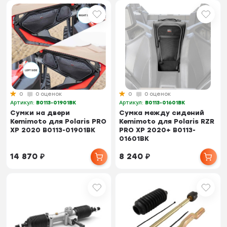
0
0 оценок
0
0 оценок
Артикул:
B0113-01901BK
Артикул:
B0113-01601BK
Сумки на двери
Cумка между сидений
Kemimoto для Polaris PRO
Kemimoto для Polaris RZR
XP 2020 B0113-01901BK
PRO XP 2020+ B0113-
01601BK
14 870
₽
8 240
₽