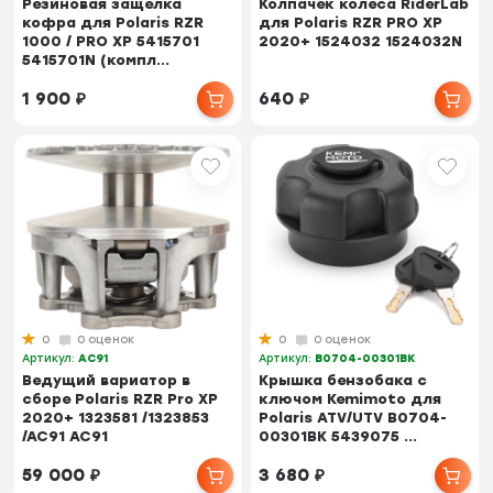
Резиновая защелка
Колпачек колеса RiderLab
кофра для Polaris RZR
для Polaris RZR PRO XP
1000 / PRO XP 5415701
2020+ 1524032 1524032N
5415701N (компл...
1 900
₽
640
₽
0
0 оценок
0
0 оценок
Артикул:
AC91
Артикул:
B0704-00301BK
Ведущий вариатор в
Крышка бензобака с
сборе Polaris RZR Pro XP
ключом Kemimoto для
2020+ 1323581 /1323853
Polaris ATV/UTV B0704-
/AC91 AC91
00301BK 5439075 ...
59 000
₽
3 680
₽