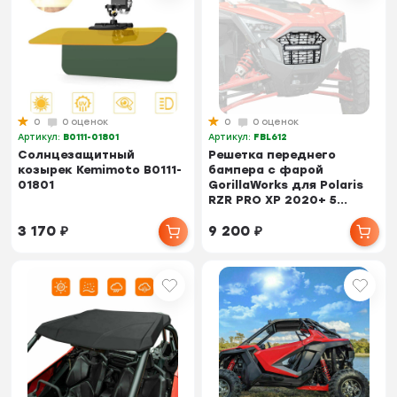
0
0 оценок
0
0 оценок
Артикул:
B0111-01801
Артикул:
FBL612
Солнцезащитный
Решетка переднего
козырек Kemimoto B0111-
бампера с фарой
01801
GorillaWorks для Polaris
RZR PRO XP 2020+ 5...
3 170
₽
9 200
₽