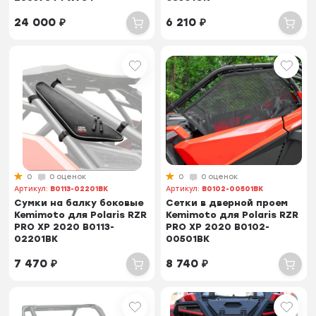
24 000
₽
6 210
₽
0
0 оценок
0
0 оценок
Артикул:
B0113-02201BK
Артикул:
B0102-00501BK
Сумки на балку боковые
Сетки в дверной проем
Kemimoto для Polaris RZR
Kemimoto для Polaris RZR
PRO XP 2020 B0113-
PRO XP 2020 B0102-
02201BK
00501BK
7 470
₽
8 740
₽