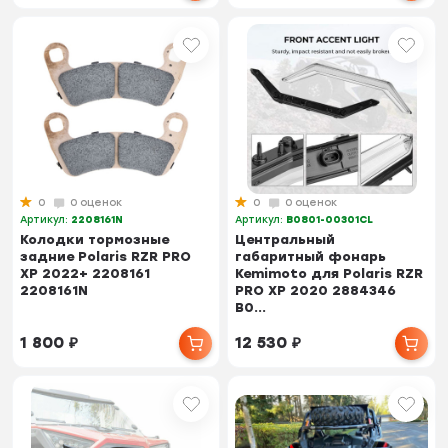
0
0 оценок
0
0 оценок
Артикул:
2208161N
Артикул:
B0801-00301CL
Колодки тормозные
Центральный
задние Polaris RZR PRO
габаритный фонарь
XP 2022+ 2208161
Kemimoto для Polaris RZR
2208161N
PRO XP 2020 2884346
B0...
1 800
₽
12 530
₽