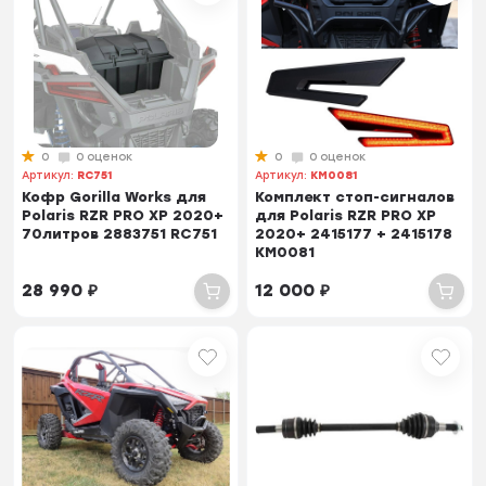
0
0 оценок
0
0 оценок
Артикул:
RC751
Артикул:
KM0081
Кофр Gorilla Works для
Комплект стоп-сигналов
Polaris RZR PRO XP 2020+
для Polaris RZR PRO XP
70литров 2883751 RC751
2020+ 2415177 + 2415178
KM0081
28 990
₽
12 000
₽