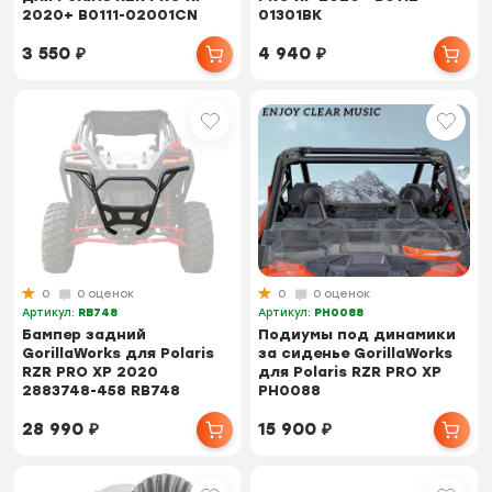
2020+ B0111-02001CN
01301BK
3 550
₽
4 940
₽
0
0 оценок
0
0 оценок
Артикул:
RB748
Артикул:
PH0088
Бампер задний
Подиумы под динамики
GorillaWorks для Polaris
за сиденье GorillaWorks
RZR PRO XP 2020
для Polaris RZR PRO XP
2883748-458 RB748
PH0088
28 990
₽
15 900
₽