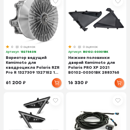
0
0 оценок
0
0 оценок
Артикул:
1327340N
Артикул:
B0102-00301BK
Вариатор ведущий
Нижние половинки
Kemimoto для
дверей Kemimoto для
квадроцикла Polaris RZR
Polaris PRO XP 2021
Pro R 1327309 1327152 1...
B0102-00301BK 2883765
61 200
₽
16 330
₽