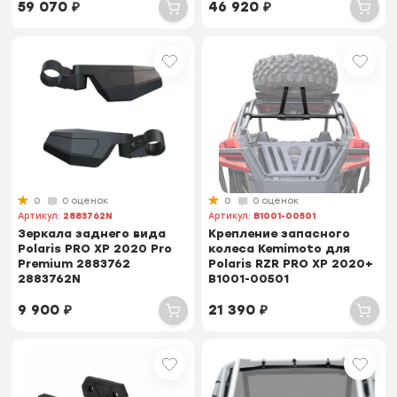
59 070
₽
46 920
₽
0
0 оценок
0
0 оценок
Артикул:
2883762N
Артикул:
B1001-00501
Зеркала заднего вида
Крепление запасного
Polaris PRO XP 2020 Pro
колеса Kemimoto для
Premium 2883762
Polaris RZR PRO XP 2020+
2883762N
B1001-00501
9 900
₽
21 390
₽