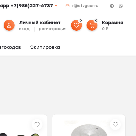
app +7(985)227-6737
r@atvgear.ru
0
0
Личный кабинет
Корзина
вход
регистрация
0
₽
егоходов
Экипировка