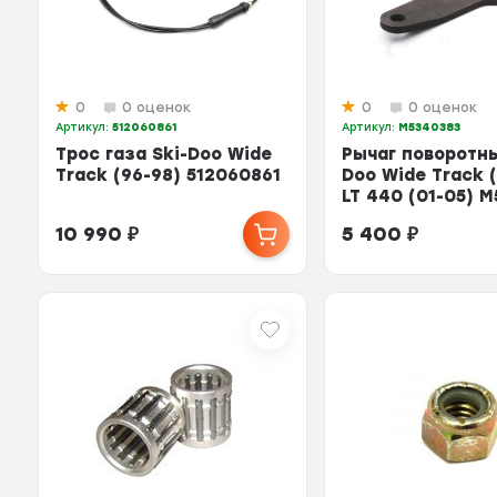
0
0 оценок
0
0 оценок
Артикул:
512060861
Артикул:
M5340383
Трос газа Ski-Doo Wide
Рычаг поворотны
Track (96-98) 512060861
Doo Wide Track (
LT 440 (01-05) 
10 990
₽
5 400
₽