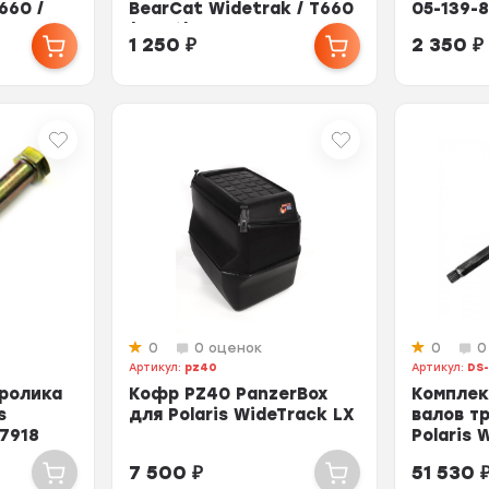
660 /
BearCat Widetrak / T660
05-139-8
28
/ Panther 8020-226
7080554
1 250
₽
2 350
₽
0
0 оценок
0
0
Артикул:
pz40
Артикул:
DS-
 ролика
Кофр PZ40 PanzerBox
Комплек
s
для Polaris WideTrack LX
валов т
7918
Polaris 
1590255,
7 500
₽
51 530