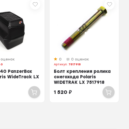
 оценок
0
0 оценок
40
Артикул:
7517918
40 PanzerBox
Болт крепления ролика
ris WideTrack LX
снегохода Polaris
WIDETRAK LX 7517918
1 520
₽