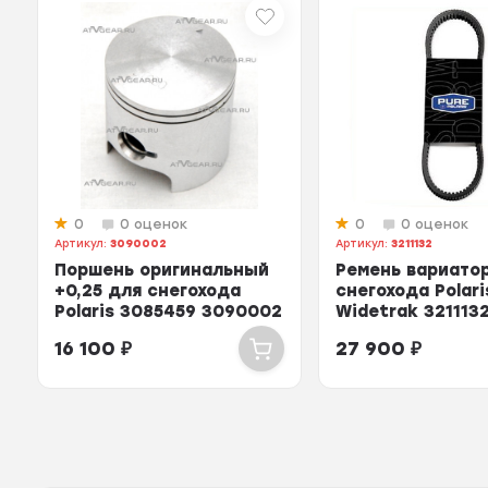
0
0 оценок
0
0 оценок
Артикул:
3090002
Артикул:
3211132
Поршень оригинальный
Ремень вариато
+0,25 для снегохода
снегохода Polari
Polaris 3085459 3090002
Widetrak 321113
16 100
₽
27 900
₽