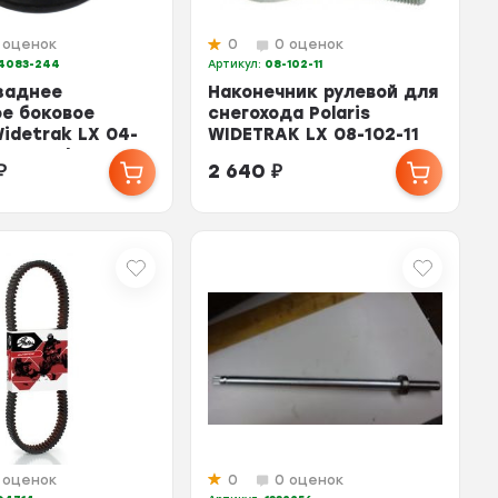
 оценок
0
0 оценок
4083-244
Артикул:
08-102-11
заднее
Наконечник рулевой для
е боковое
снегохода Polaris
Widetrak LX 04-
WIDETRAK LX 08-102-11
083-243/1594083-
7060161 7060174
₽
2 640
₽
 оценок
0
0 оценок