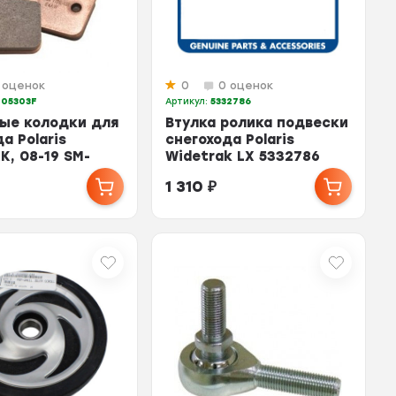
 оценок
0
0 оценок
-05303F
Артикул:
5332786
ые колодки для
Втулка ролика подвески
а Polaris
снегохода Polaris
K, 08-19 SM-
Widetrak LX 5332786
2203532
1 310
₽