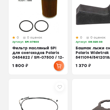
0
0 оценок
0
0 оценок
Артикул:
SM-07500
Артикул:
08-325-03
Фильтр масляный SPI
Башмак лыжи сн
для снегоходов Polaris
Polaris Widetrak
0454822 / SM-07500 / 12-
5411094/5412018
1789
03
1 800
₽
1 370
₽