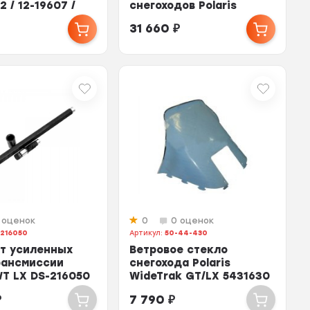
2 / 12-19607 /
снегоходов Polaris
3211127
31 660
₽
 оценок
0
0 оценок
216050
Артикул:
50-44-430
т усиленных
Ветровое стекло
рансмиссии
снегохода Polaris
WT LX DS-216050
WideTrak GT/LX 5431630
 1590285...
12-9882
₽
7 790
₽