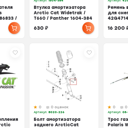
Артикул:
1604-384
Артикул:
42
ателя
Втулка амортизатора
Ремень 
s
Arctic Cat Widetrak /
для снег
86833 /
T660 / Panther 1604-384
42G4714
.
630
₽
16 200
0
0 оценок
0
0
Артикул:
8020-226
Артикул:
05-
епления
Болт амортизатора
Трос га
rctic
заднего ArcticCat
Polaris 