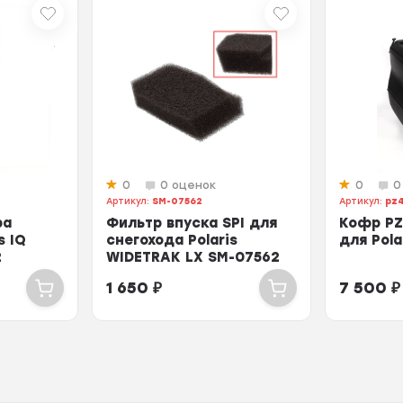
0
0 оценок
0
0
Артикул:
SM-07562
Артикул:
pz
ра
Фильтр впуска SPI для
Кофр PZ
s IQ
снегохода Polaris
для Pola
2
WIDETRAK LX SM-07562
5811625
1 650
₽
7 500
₽