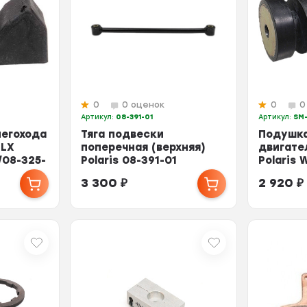
0
0 оценок
0
0
Артикул:
08-391-01
Артикул:
SM
егохода
Тяга подвески
Подушка
 LX
поперечная (верхняя)
двигате
/08-325-
Polaris 08-391-01
Polaris 
1822420-067, 1822425-
LXT RMK 
3 300
₽
2 920
₽
067...