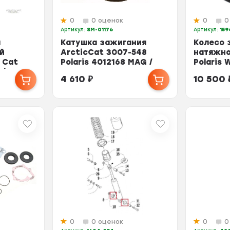
0
0 оценок
0
0
Артикул:
SM-01176
Артикул:
159
я
Катушка зажигания
Колесо 
й
ArcticCat 3007-548
натяжно
 Cat
Polaris 4012168 MAG /
Polaris 
ck 660
4012169 PTO SM-01176
17 1594
4 610
₽
10 500
244
0
0 оценок
0
0