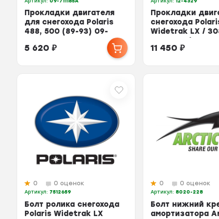
Артикул:
09-711185A
Артикул:
12-4329
Прокладки двигателя
Прокладки двиг
для снегохода Polaris
снегохода Polari
488, 500 (89-93) 09-
Widetrak LX / 30
711185A 3083045...
3085200 / 3084..
5 620
₽
11 450
₽
0
0 оценок
0
0 оценок
Артикул:
7512659
Артикул:
8020-228
Болт ролика снегохода
Болт нижний кр
Polaris Widetrak LX
амортизатора A