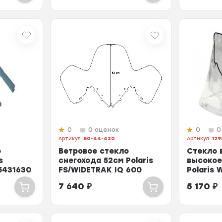
0
0 оценок
0
0
Артикул:
50-44-420
Артикул:
129
о
Ветровое стекло
Стекло 
s
снегохода 52см Polaris
высокое
5431630
FS/WIDETRAK IQ 600
Polaris 
5437613 12-9881
12-9878
7 640
₽
5 170
₽