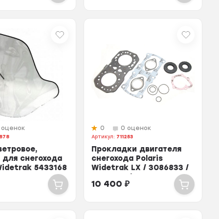
 оценок
0
0 оценок
878
Артикул:
711253
ветровое,
Прокладки двигателя
 для снегохода
снегохода Polaris
Widetrak 5433168
Widetrak LX / 3086833 /
 129878
3085200 / 3084...
10 400
₽