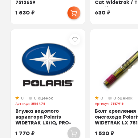
7512659
Cat Widetrak / T
Panther 8020-2
1 530
₽
630
₽
0
0 оценок
0
0 оценок
Артикул:
3514478
Артикул:
7517918
Втулка ведомого
Болт крепления
вариатора Polaris
снегохода Polari
WIDETRAK LX/IQ, PRO-
WIDETRAK LX 751
RIDE RUSH, SHIFT 3514478
1 770
₽
1 520
₽