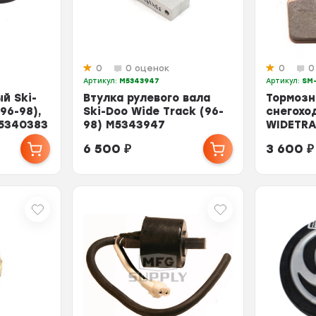
0
0 оценок
0
0
Артикул:
M5343947
Артикул:
SM
й Ski-
Втулка рулевого вала
Тормозн
96-98),
Ski-Doo Wide Track (96-
снегоход
M5340383
98) M5343947
WIDETRA
05303F 
6 500
₽
3 600
₽