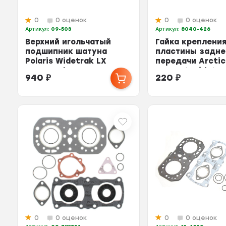
0
0 оценок
0
0 оценок
Артикул:
09-503
Артикул:
8040-426
Верхний игольчатый
Гайка креплени
подшипник шатуна
пластины задне
Polaris Widetrak LX
передачи Arctic
3083216 /AC 3003-107 ...
Bearcat Widetra
940
₽
220
₽
804...
0
0 оценок
0
0 оценок