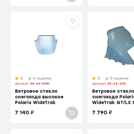
0
0 оценок
0
0 оценок
Артикул:
50-44-3981
Артикул:
50-44-430
Ветровое стекло
Ветровое стекл
снегохода высокое
снегохода Polari
Polaris WideTrak
WideTrak GT/LX 
LX/TOURING
12-9882
7 140
₽
7 790
₽
5433168/5433667...