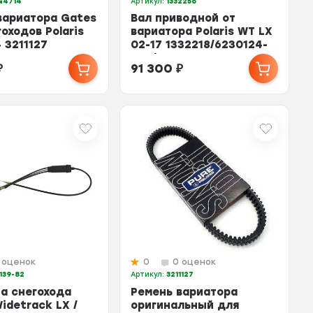
G4714
Артикул:
1332256
вариатора Gates
Вал приводной от
оходов Polaris
вариатора Polaris WT LX
 3211127
02-17 1332218/6230124-
067/1332256
₽
91 300
₽
 оценок
0
0 оценок
139-82
Артикул:
3211127
за снегохода
Ремень вариатора
Widetrack LX /
оригинальный для