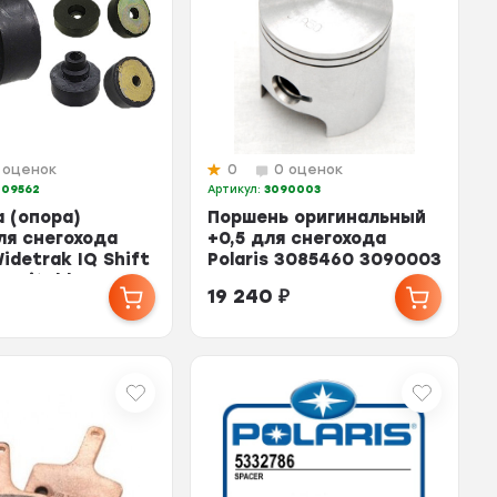
 оценок
0
0 оценок
-09562
Артикул:
3090003
 (опора)
Поршень оригинальный
ля снегохода
+0,5 для снегохода
Widetrak IQ Shift
Polaris 3085460 3090003
Switchb...
19 240
₽