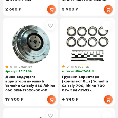
1402-027 933...
93102-38417-00 93306-...
2 660
₽
3 900
₽
0
0 оценок
0
0 оценок
Артикул:
PS104CA
Артикул:
3B4-17632-N
Диск ведущего
Грузики вариатора
вариатора внешний
(комплект 8шт) Yamaha
Yamaha Grizzly 660 /Rhino
Grizzly 700, Rhino 700
660 5KM-17620-00-00...
07+ 3B4-17632-...
19 900
₽
4 940
₽