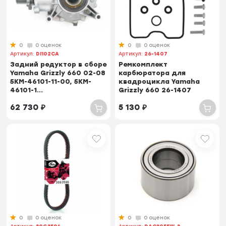
0
0 оценок
0
0 оценок
Артикул:
DI102CA
Артикул:
26-1407
Задний редуктор в сборе
Ремкомплект
Yamaha Grizzly 660 02-08
карбюратора для
5KM-46101-11-00, 5KM-
квадроцикла Yamaha
46101-1...
Grizzly 660 26-1407
62 730
₽
5 130
₽
0
0 оценок
0
0 оценок