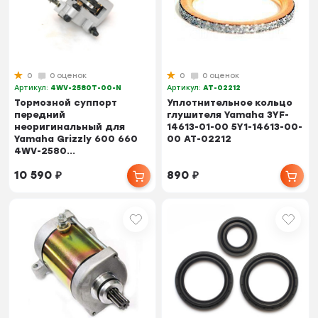
0
0 оценок
0
0 оценок
Артикул:
4WV-2580T-00-N
Артикул:
AT-02212
Тормозной суппорт
Уплотнительное кольцо
передний
глушителя Yamaha 3YF-
неоригинальный для
14613-01-00 5Y1-14613-00-
Yamaha Grizzly 600 660
00 AT-02212
4WV-2580...
10 590
₽
890
₽