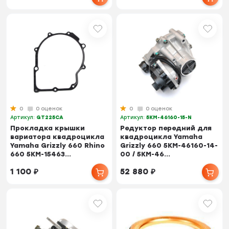
0
0 оценок
0
0 оценок
Артикул:
GT225CA
Артикул:
5KM-46160-15-N
Прокладка крышки
Редуктор передний для
вариатора квадроцикла
квадроцикла Yamaha
Yamaha Grizzly 660 Rhino
Grizzly 660 5KM-46160-14-
660 5KM-15463...
00 / 5KM-46...
1 100
₽
52 880
₽