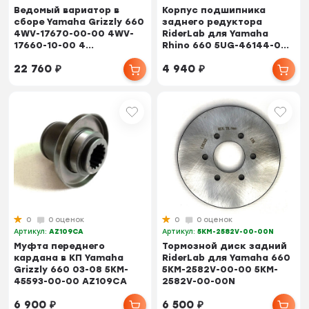
Ведомый вариатор в
Корпус подшипника
сборе Yamaha Grizzly 660
заднего редуктора
4WV-17670-00-00 4WV-
RiderLab для Yamaha
17660-10-00 4...
Rhino 660 5UG-46144-0...
22 760
₽
4 940
₽
0
0 оценок
0
0 оценок
Артикул:
AZ109CA
Артикул:
5KM-2582V-00-00N
Муфта переднего
Тормозной диск задний
кардана в КП Yamaha
RiderLab для Yamaha 660
Grizzly 660 03-08 5KM-
5KM-2582V-00-00 5KM-
45593-00-00 AZ109CA
2582V-00-00N
6 900
₽
6 500
₽