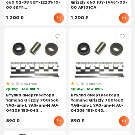
660 02-08 5KM-12231-10-
Grizzly 660 1UY-14451-00-
00 5KM1...
00 AF101CA
1 200
₽
1 200
₽
0
0 оценок
0
0 оценок
Артикул:
YAG-am-H
Артикул:
YAG-am-L
Втулка амортизатора
Втулка амортизатора
Yamaha Grizzly 700/660
Yamaha Grizzly 700/660
YAG-am-L YAG-am-H AU-
YAG-am-L YAG-am-H AU-
04305 183-043...
04305 183-043...
890
₽
890
₽