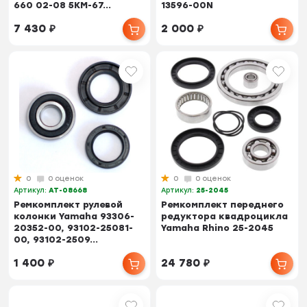
660 02-08 5KM-67...
13596-00N
7 430
₽
2 000
₽
0
0 оценок
0
0 оценок
Артикул:
AT-08668
Артикул:
25-2045
Ремкомплект рулевой
Ремкомплект переднего
колонки Yamaha 93306-
редуктора квадроцикла
20352-00, 93102-25081-
Yamaha Rhino 25-2045
00, 93102-2509...
1 400
₽
24 780
₽