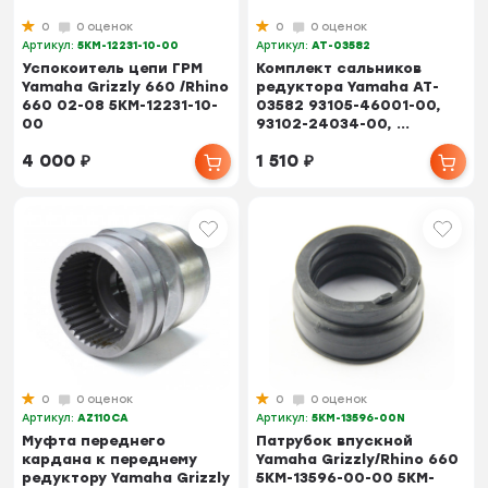
0
0 оценок
0
0 оценок
Артикул:
5KM-12231-10-00
Артикул:
AT-03582
Успокоитель цепи ГРМ
Комплект сальников
Yamaha Grizzly 660 /Rhino
редуктора Yamaha AT-
660 02-08 5KM-12231-10-
03582 93105-46001-00,
00
93102-24034-00, ...
4 000
₽
1 510
₽
0
0 оценок
0
0 оценок
Артикул:
AZ110CA
Артикул:
5KM-13596-00N
Муфта переднего
Патрубок впускной
кардана к переднему
Yamaha Grizzly/Rhino 660
редуктору Yamaha Grizzly
5KM-13596-00-00 5KM-