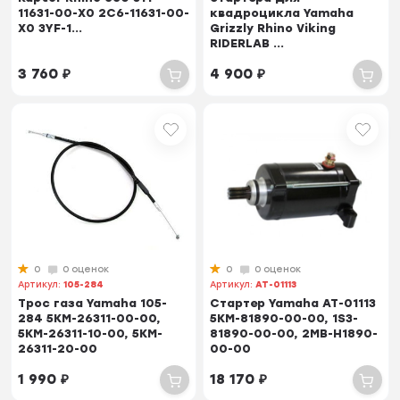
11631-00-X0 2C6-11631-00-
квадроцикла Yamaha
X0 3YF-1...
Grizzly Rhino Viking
RIDERLAB ...
3 760
₽
4 900
₽
0
0 оценок
0
0 оценок
Артикул:
105-284
Артикул:
AT-01113
Трос газа Yamaha 105-
Стартер Yamaha AT-01113
284 5KM-26311-00-00,
5KM-81890-00-00, 1S3-
5KM-26311-10-00, 5KM-
81890-00-00, 2MB-H1890-
26311-20-00
00-00
1 990
₽
18 170
₽