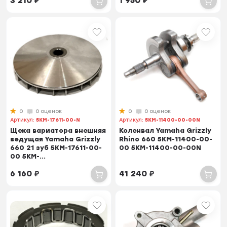
3 210
₽
1 950
₽
0
0 оценок
0
0 оценок
Артикул:
5KM-17611-00-N
Артикул:
5KM-11400-00-00N
Щека вариатора внешняя
Коленвал Yamaha Grizzly
ведущая Yamaha Grizzly
Rhino 660 5KM-11400-00-
660 21 зуб 5KM-17611-00-
00 5KM-11400-00-00N
00 5KM-...
6 160
₽
41 240
₽