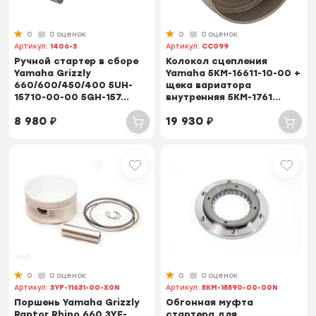
0
0 оценок
0
0 оценок
Артикул:
1406-3
Артикул:
CC099
Ручной стартер в сборе
Колокол сцепления
Yamaha Grizzly
Yamaha 5KM-16611-10-00 +
660/600/450/400 5UH-
щека вариатора
15710-00-00 5GH-157...
внутренняя 5KM-1761...
8 980
₽
19 930
₽
0
0 оценок
0
0 оценок
Артикул:
3YF-11631-00-X0N
Артикул:
5KM-15590-00-00N
Поршень Yamaha Grizzly
Обгонная муфта
Raptor Rhino 660 3YF-
стартера для