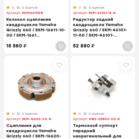
0
0 оценок
0
0 оценок
Артикул:
5KM1661110N
Артикул:
5KM-46101-12-N
Колокол сцепления
Редуктор задний
квадроцикла Yamaha
квадроцикла Yamaha
Grizzly 660 / 5KM-16611-10-
Grizzly 660 / 5KM-46101-
00 / 5KM-1661...
11-00 / 5KM-46101-...
15 580
₽
52 880
₽
0
0 оценок
0
0 оценок
Артикул:
5KM-16620-00-N
Артикул:
4WV-2580U-00-N
Сцепление для
Тормозной суппорт
квадроцикла Yamaha
передний
Grizzly 660 / 5KM-16620-
неоригинальный для