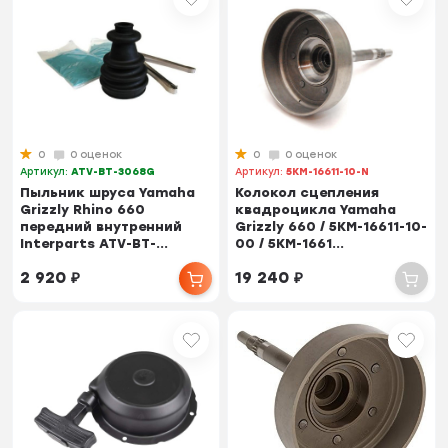
0
0 оценок
0
0 оценок
Артикул:
ATV-BT-3068G
Артикул:
5KM-16611-10-N
Пыльник шруса Yamaha
Колокол сцепления
Grizzly Rhino 660
квадроцикла Yamaha
передний внутренний
Grizzly 660 / 5KM-16611-10-
Interparts ATV-BT-...
00 / 5KM-1661...
2 920
₽
19 240
₽