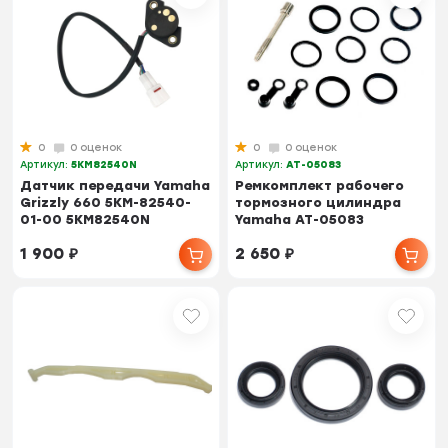
0
0 оценок
0
0 оценок
Артикул:
5KM82540N
Артикул:
AT-05083
Датчик передачи Yamaha
Ремкомплект рабочего
Grizzly 660 5KM-82540-
тормозного цилиндра
01-00 5KM82540N
Yamaha AT-05083
1 900
₽
2 650
₽