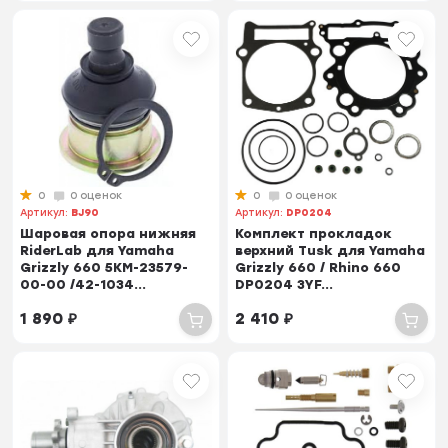
0
0 оценок
0
0 оценок
Артикул:
BJ90
Артикул:
DP0204
Шаровая опора нижняя
Комплект прокладок
RiderLab для Yamaha
верхний Tusk для Yamaha
Grizzly 660 5KM-23579-
Grizzly 660 / Rhino 660
00-00 /42-1034...
DP0204 3YF...
1 890
₽
2 410
₽