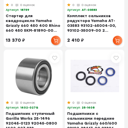
0
0 оценок
0
0 оценок
Артикул:
18759
Артикул:
AT-03583
Стартер для
Комплект сальников
квадроцикла Yamaha
редуктора Yamaha AT-
Grizzly 660 450 400 Rhino
03583 93102-65004-00,
660 450 5KM-81890-00...
93102-35009-00 2...
13 370
₽
2 410
₽
0
0 оценок
0
0 оценок
Артикул:
1402-027G
Артикул:
25-1408
Подшипник ступичный
Подшипники с
Gorilla Works 25-1496
сальниками передние
92045-0123 92045-0800
Yamaha Grizzly 660/600