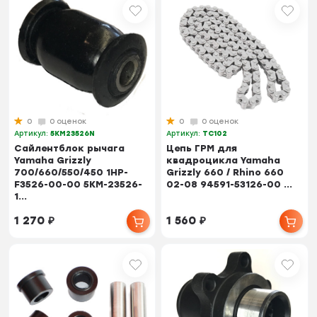
0
0 оценок
0
0 оценок
Артикул:
5KM23526N
Артикул:
TC102
Сайлентблок рычага
Цепь ГРМ для
Yamaha Grizzly
квадроцикла Yamaha
700/660/550/450 1HP-
Grizzly 660 / Rhino 660
F3526-00-00 5KM-23526-
02-08 94591-53126-00 ...
1...
1 270
₽
1 560
₽