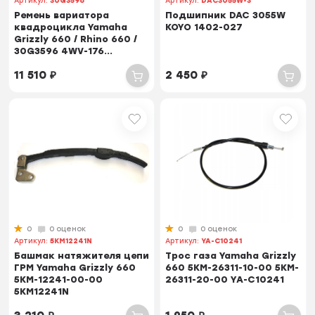
Артикул:
30G3596
Артикул:
DAC3055W-3
Ремень вариатора
Подшипник DAC 3055W
квадроцикла Yamaha
KOYO 1402-027
Grizzly 660 / Rhino 660 /
30G3596 4WV-176...
11 510
₽
2 450
₽
0
0 оценок
0
0 оценок
Артикул:
5KM12241N
Артикул:
YA-C10241
Башмак натяжителя цепи
Трос газа Yamaha Grizzly
ГРМ Yamaha Grizzly 660
660 5KM-26311-10-00 5KM-
5KM-12241-00-00
26311-20-00 YA-C10241
5KM12241N