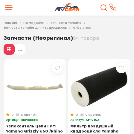
Главная
По моделям
Запчасти Yamaha
Запчасти Yamaha для Квадроциклов
Grizzly 660
Запчасти (Неоригинал)
54 товара
0
0 оценок
0
0 оценок
Артикул:
5KM12231N
Артикул:
AF101CA
Успокоитель цепи ГРМ
Фильтр воздушный
Yamaha Grizzly 660 /Rhino
квадроцикла Yamaha