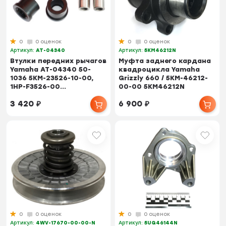
0
0 оценок
0
0 оценок
Артикул:
AT-04340
Артикул:
5KM46212N
Втулки передних рычагов
Муфта заднего кардана
Yamaha AT-04340 50-
квадроцикла Yamaha
1036 5KM-23526-10-00,
Grizzly 660 / 5KM-46212-
1HP-F3526-00...
00-00 5KM46212N
3 420
₽
6 900
₽
0
0 оценок
0
0 оценок
Артикул:
4WV-17670-00-00-N
Артикул:
5UG46144N