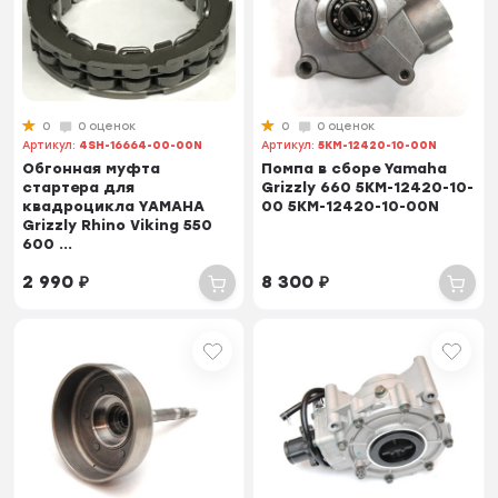
0
0 оценок
0
0 оценок
Артикул:
4SH-16664-00-00N
Артикул:
5KM-12420-10-00N
Обгонная муфта
Помпа в сборе Yamaha
стартера для
Grizzly 660 5KM-12420-10-
квадроцикла YAMAHA
00 5KM-12420-10-00N
Grizzly Rhino Viking 550
600 ...
2 990
₽
8 300
₽