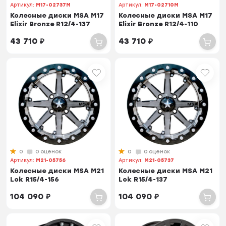
Артикул:
M17-02737M
Артикул:
M17-02710M
Колесные диски MSA M17
Колесные диски MSA M17
Elixir Bronze R12/4-137
Elixir Bronze R12/4-110
43 710
₽
43 710
₽
0
0 оценок
0
0 оценок
Артикул:
M21-05756
Артикул:
M21-05737
Колесные диски MSA M21
Колесные диски MSA M21
Lok R15/4-156
Lok R15/4-137
104 090
₽
104 090
₽