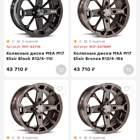
0
0 оценок
0
0 оценок
Артикул:
M17-02710
Артикул:
M17-02756M
Колесные диски MSA M17
Колесные диски MSA M17
Elixir Black R12/4-110
Elixir Bronze R12/4-156
43 710
₽
43 710
₽
0
0 оценок
0
0 оценок