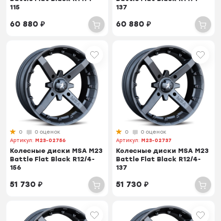
115
137
60 880
₽
60 880
₽
0
0 оценок
0
0 оценок
Артикул:
M23-02756
Артикул:
M23-02737
Колесные диски MSA M23
Колесные диски MSA M23
Battle Flat Black R12/4-
Battle Flat Black R12/4-
156
137
51 730
₽
51 730
₽