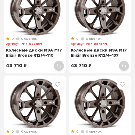
0
0 оценок
0
0 оценок
Артикул:
M17-02710M
Артикул:
M17-02737M
Колесные диски MSA M17
Колесные диски MSA M17
Elixir Bronze R12/4-110
Elixir Bronze R12/4-137
43 710
₽
43 710
₽
0
0 оценок
0
0 оценок