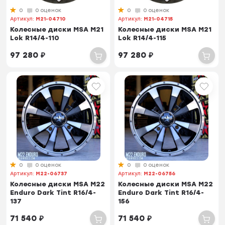
0
0 оценок
0
0 оценок
Артикул:
M21-04710
Артикул:
M21-04715
Колесные диски MSA M21
Колесные диски MSA M21
Lok R14/4-110
Lok R14/4-115
97 280
₽
97 280
₽
0
0 оценок
0
0 оценок
Артикул:
M22-06737
Артикул:
M22-06756
Колесные диски MSA M22
Колесные диски MSA M22
Enduro Dark Tint R16/4-
Enduro Dark Tint R16/4-
137
156
71 540
₽
71 540
₽