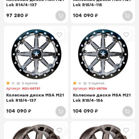
Lok R14/4-137
Lok R15/4-115
97 280
₽
104 090
₽
0
0 оценок
0
0 оценок
Артикул:
M21-05737
Артикул:
M21-05756
Колесные диски MSA M21
Колесные диски MSA M21
Lok R15/4-137
Lok R15/4-156
104 090
₽
104 090
₽