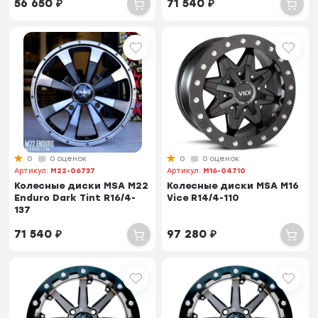
56 650
₽
71 540
₽
0
0 оценок
0
0 оценок
Артикул:
M22-06737
Артикул:
M16-04710
Колесные диски MSA M22
Колесные диски MSA M16
Enduro Dark Tint R16/4-
Vice R14/4-110
137
71 540
₽
97 280
₽