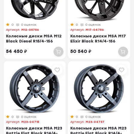
0
0 оценок
0
0 оценок
Артикул:
M12-05756
Артикул:
M17-04756
Колесные диски MSA M12
Колесные диски MSA M17
Black Diesel R15/4-156
Elixir Black R14/4-156
54 450
₽
50 540
₽
0
0 оценок
0
0 оценок
Артикул:
M23-04715
Артикул:
M23-04737
Колесные диски MSA M23
Колесные диски MSA M23
Battle Flat Black R14/4-
Battle Flat Black R14/4-